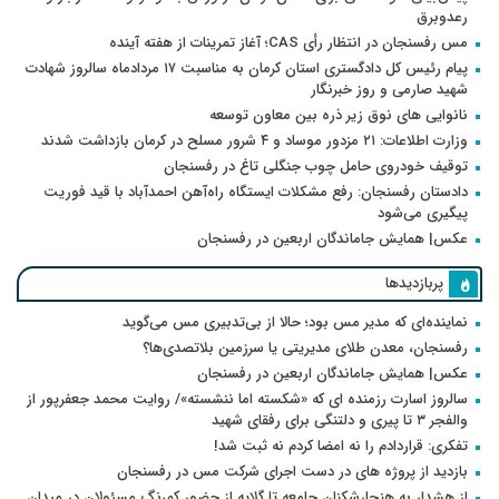
رعدوبرق
مس رفسنجان در انتظار رأی CAS؛ آغاز تمرینات از هفته آینده
پیام رئیس کل دادگستری استان کرمان به مناسبت ۱۷ مردادماه سالروز شهادت
شهید صارمی و روز خبرنگار
نانوایی های نوق زیر ذره بین معاون توسعه
وزارت اطلاعات: ۲۱ مزدور موساد و ۴ شرور مسلح در کرمان بازداشت شدند
توقیف خودروی حامل چوب جنگلی تاغ در رفسنجان
دادستان رفسنجان: رفع مشکلات ایستگاه راه‌آهن احمدآباد با قید فوریت
پیگیری می‌شود
عکس| همایش جاماندگان اربعین در رفسنجان
پربازدیدها
نماینده‌ای که مدیر مس بود؛ حالا از بی‌تدبیری مس می‌گوید
رفسنجان، معدن طلای مدیریتی یا سرزمین بلاتصدی‌ها؟
عکس| همایش جاماندگان اربعین در رفسنجان
سالروز اسارت رزمنده ای که «شکسته اما ننشسته»/ روایت محمد جعفرپور از
والفجر ۳ تا پیری و دلتنگی برای رفقای شهید
تفکری: قراردادم را نه امضا کردم نه ثبت شد!
بازدید از پروژه های در دست اجرای شرکت مس در رفسنجان
از هشدار به هنجارشکنان جامعه تا گلایه از حضور کمرنگ مسئولان در میدان