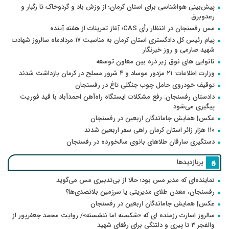
پیش‌بینی هواشناسی برای استان کرمان؛ از وزش باد و گردوخاک تا رگبار و
رعدوبرق
مس رفسنجان در انتظار رأی CAS؛ آغاز تمرینات از هفته آینده
پیام رئیس کل دادگستری استان کرمان به مناسبت ۱۷ مردادماه سالروز شهادت
شهید صارمی و روز خبرنگار
نانوایی های نوق زیر ذره بین معاون توسعه
وزارت اطلاعات: ۲۱ مزدور موساد و ۴ شرور مسلح در کرمان بازداشت شدند
توقیف خودروی حامل چوب جنگلی تاغ در رفسنجان
دادستان رفسنجان: رفع مشکلات ایستگاه راه‌آهن احمدآباد با قید فوریت
پیگیری می‌شود
عکس| همایش جاماندگان اربعین در رفسنجان
۱۱۰ هزار زائر استان کرمان راهی سفر اربعین شدند
دستگیری سارقان طلاهای بانوی سالخورده در رفسنجان
پربازدیدها
نماینده‌ای که مدیر مس بود؛ حالا از بی‌تدبیری مس می‌گوید
رفسنجان، معدن طلای مدیریتی یا سرزمین بلاتصدی‌ها؟
عکس| همایش جاماندگان اربعین در رفسنجان
سالروز اسارت رزمنده ای که «شکسته اما ننشسته»/ روایت محمد جعفرپور از
والفجر ۳ تا پیری و دلتنگی برای رفقای شهید