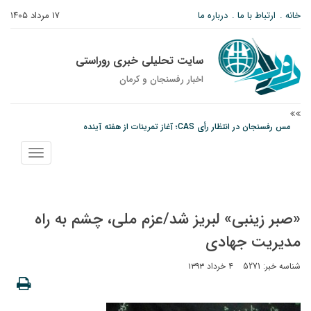
خانه
ارتباط با ما
درباره ما
۱۷ مرداد ۱۴۰۵
سایت تحلیلی خبری روراستی
اخبار رفسنجان و كرمان
مس رفسنجان در انتظار رأی CAS؛ آغاز تمرینات از هفته آینده
پیام رئیس کل دادگستری استان کرمان به مناسبت ۱۷ مردادماه سالروز شهادت شهید
نمایش
صارمی و روز خبرنگار
منو
پیش‌بینی هواشناسی برای استان کرمان؛ از وزش باد و گردوخاک تا رگبار و رعدوبرق
«صبر زینبی» لبریز شد/عزم ملی، چشم به راه
مدیریت جهادی
شناسه خبر: 5271
۴ خرداد ۱۳۹۳