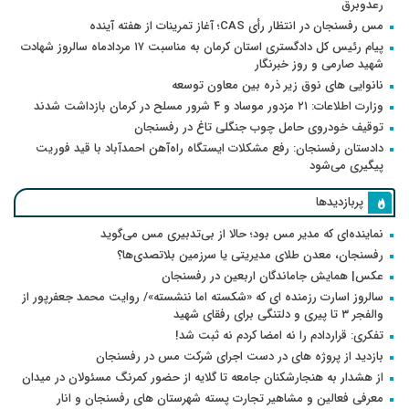
رعدوبرق
مس رفسنجان در انتظار رأی CAS؛ آغاز تمرینات از هفته آینده
پیام رئیس کل دادگستری استان کرمان به مناسبت ۱۷ مردادماه سالروز شهادت
شهید صارمی و روز خبرنگار
نانوایی های نوق زیر ذره بین معاون توسعه
وزارت اطلاعات: ۲۱ مزدور موساد و ۴ شرور مسلح در کرمان بازداشت شدند
توقیف خودروی حامل چوب جنگلی تاغ در رفسنجان
دادستان رفسنجان: رفع مشکلات ایستگاه راه‌آهن احمدآباد با قید فوریت
پیگیری می‌شود
پربازدیدها
نماینده‌ای که مدیر مس بود؛ حالا از بی‌تدبیری مس می‌گوید
رفسنجان، معدن طلای مدیریتی یا سرزمین بلاتصدی‌ها؟
عکس| همایش جاماندگان اربعین در رفسنجان
سالروز اسارت رزمنده ای که «شکسته اما ننشسته»/ روایت محمد جعفرپور از
والفجر ۳ تا پیری و دلتنگی برای رفقای شهید
تفکری: قراردادم را نه امضا کردم نه ثبت شد!
بازدید از پروژه های در دست اجرای شرکت مس در رفسنجان
از هشدار به هنجارشکنان جامعه تا گلایه از حضور کمرنگ مسئولان در میدان
معرفی فعالین و مشاهیر تجارت پسته شهرستان های رفسنجان و انار