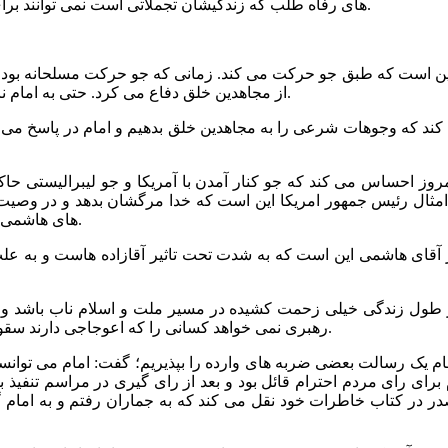
های رفاه طلب که زندگیشان تجملاتی است نمی توانند برای همیشه انقلابی باشند و ممکن است در ماجراهایی با جو حرکت کنند.
این است که طبق جو حرکت می کند. زمانی که جو حرکت مسلحانه بود 
از مجاهدین خلق دفاع می کرد. حتی به امام نامه داده بود که اگر از اینها دفاع نکنید اعتبارتان نزد مردم کم می شود.
ند که وجوهات شرعی را به مجاهدین خلق بدهیم و امام در پاسخ می گو
امروز احساس می کند که جو کنار آمدن با آمریکا و جو لیبرالیستی ح
ردین 67 می گوید بهترین دعا برای امثال رئیس جمهور امریکا این است که خدا مرگشان 
های هاشمی را باطل می کند.اگر امام این نظر را داشت در بیان آن درنگ نمی کرد.
 آقای هاشمی این است که به شدت تحت تاثیر آقازاده هاست و به علت ا
 در طول زندگی خیلی زحمت کشیده در مسیر ملت و اسلام ناب باشد و 
رهبری نمی خواهد کسانی را که اعوجاجی دارند سقوط کنند و وظیفه رهبری این است که دستانش را گرفته و نجاتش دهد.
انجام یک رسالت بعضی ضربه های وارده را بپذیریم؛ گفت: امام می توان
م برای رای مردم احترام قائل بود و بعد از رای گیری در مراسم تنفیذ
 صدر در کتاب خاطرات خود نقل می کند که به جماران رفتم و به اما