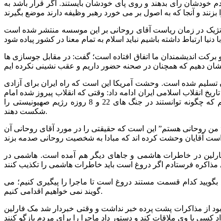
م خودشان رای بدهند و روی پای خودشان بایستند. اگر قرار باشد به
اتژیک در زمان ریاست آقای روحانی بر این موسسه منتشر شده است
 مختلف به همت و برکت اندیشمندان ما اتفاق افتاده است؛ گفت: در مقابل جوسازی ها
ران تسلیم شده است. وحشت آمریکا این است که راه ایران برای آزادی
 انقلاب اسلامی ایران ادامه داد: وقتی که انقلاب پیروز شده امام
گفت ما انقلاب را صادر می کنیم.مردم فلسطین 40 سال سعی می کردند در مقابل اشغال گران بایستند و به برکت انقلاب اسلانی دیدیم که چگونه توانستند در جنگ های 22 و 8 روزه رژیم صهیونیستی را
شکست دهند.
من روحانی هستم” این است که حقیقتی را در مورد آقای روحانی آن
مک فارلین در خاطرات هاشمی و جاهای دیگر هم آمده است. هاشمی در
 بگویید کدام قسمت مستند دروغ است تا ماجرا را پیگیری کنیم؛ می
گویند نمی خواهیم اقدامی کنیم.
ه بود از مذاکرات پشت پرده خبر نداشت و وقتی خبردار شد مک فارلین