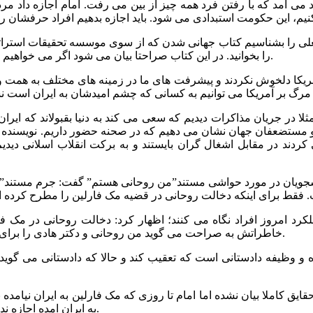
ی آمد که با رفتن فرد همه چیز از بین می رفت. امام اجازه داد مرد
فعلی را بشناسیم کتاب جهانی شدن که از سوی موسسه تحقیقات استر
را بخوانید. در این کتاب صراحتا بیان می شود اگر می خواهیم با دنیا ارتباط داشته باشیم نباید اسلام به تمام معنا در کشور پیاده شود.
ین 35 سال مردم فقط به مرگ بر آمریکا دلخوش نکردند و پیشرفت های ما در زمینه های
ثلا در جریان مذاکرات دیدیم که سعی می کند به دنیا بقبولاند که ای
 مستضعفان جهان نشان می دهیم که در صحنه حضور داریم. نویسنده تاریخ
نشجویان در مورد حواشی مستند”من روحانی هستم” گفت: جرم مستند” 
 عملکرد امروز افراد نگاه می کنند؛ اظهار کرد: دخالت روحانی در 
خاطراتش به صراحت می گوید من روحانی و دکتر هادی را برای مذاکره فرستادم اگر دروغ است باید خاطرات هاشمی را تکذیب کنند.
ه و وظیفه دادستانی است که تعقیب کند و حالا که دادستانی می گوید
یق کاملا بیان نشده اما امام تا روزی که مک فارلین به ایران نیامد
به ایران امده اجازه نداد کسی با وی ملاقات کند و دستور داد ماجرا را برای مردم بازگو کنند.