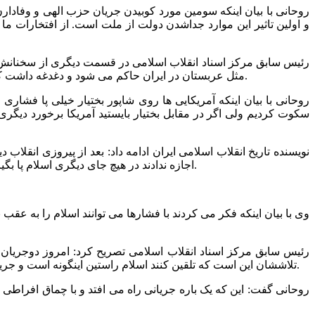
روحانی با بیان اینکه سومین مورد کوبیدن جریان حزب الهی و وفادا
و اولین تاثیر این موارد جداشدن دولت از ملت است. از افتخارات ما ب
رئیس سابق مرکز اسناد انقلاب اسلامی در قسمت دیگری از سخنانش گفت
مثل عربستان در ایران حاکم می شود و دغدغه داشت که نکند پشت صحنه جریانات ایران کمونیست ها باشند و آمدن هایزر به ایران هم برای این بود که بفهمد چه کسی از آستین امام بیرون می آید.
روحانی با بیان اینکه آمریکایی ها روی شاپور بختیار خیلی پا فشاری و
سکوت کردیم ولی اگر در مقابل بختیار بایستید آمریکا برخورد دیگری م
نویسنده تاریخ انقلاب اسلامی ایران ادامه داد: بعد از پیروزی انقلا
اجازه ندادند در هیچ جای دیگری اسلام پا بگیرد مثل حمام خونی که در الجزایر راه انداختند. رهبران دینی را در هرجا که دیدند ترور کردند و اجازه ندادند روحانی دیگری در برابرشان بایستد.
وی با بیان اینکه فکر می کردند با فشارها می توانند اسلام را به عقب 
رئیس سابق مرکز اسناد انقلاب اسلامی تصریح کرد: امروز دوجری
تلاششان این است که تلقین کنند اسلام راستین اینگونه است و جریان دیگر جریان تفریط است. عده ای در کشور ما سربلند کرده اند و تلاششان این است که هرگونه مقاومت و سازش ناپذیری را محکوم کنند.
روحانی گفت: این که یک باره جریانی راه می افتد و با چماق افرا