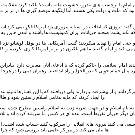
رن امام با برچسب های تندرو، خشونت طلب است؛ تاکید کرد: عقلانیت ب
ود که ملت و دولت یکی هستند اما اینگونه موضع گیری ها در برابر منت
: روزی که انقلاب در آستانه پیروزی بود آمریکا فکر نمی کرد اسلام د
 حتی امام را تهدید میکردند؛ گفت: آمریکایی ها در نوفل لوشاتو نزد ا
ی کند و امام گفتند ما هم تاکنون در برابر آمریکا کاری نکردیم و کا
ب دیدند امام اسلامی را حاکم کرده که با ادعای آنان مغایرت دارد. بنا
برگردانند و از پیشرفت بازدارند ولی دریافتند که با این فشارها نمیتوان
را ایجاد کردند که مایه بدنامی اسلام راستین شود و طالبان و القائده و .. را روی کار اوردند که مایه سرشکستگی اسلام بودند.
ان به نام اسلام و در جهت ضربه زدن به اسلام راستین مطرح شده 
طی سعی می کنند نیروی های انقلابی را سرکوب کنند حساب شده اشت. ا
ها بیان می کند. در مراکز علمی باید بررسی شود که چرا یکباره چندنفر به شدت ضد افراطی می شوند و از اعتدال دم می زنند.