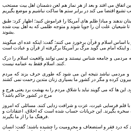
انقلاب اسلامی افزود: اگر اظهار تنفر از دشمن افراطی گری است در مکتب تشیع 14 قرن است که این اتفاق می افتد و بعد از هر نماز هم لعن دشمنان اهل بیت مستحب
ان ندهند و مبادا ظلم های آمریکا را فراموش کنید؛ اظهار کرد: طبق
تا شیعیان علت آن را جویا شوند و متوجه ظلمی که به اهل بیت شده
بشوند.
با اساس اسلام و قرآن برخورد می کنند؛ گفت: اینکه عده ای میگویند
که مردمی و جامعه شناس نیستند و نمی توانند واقعیت اسلام را درک
کنند. اسلام فقط به عمامه نیست.
س و مردمی نباشد نتیجه این می شود که طوری حرف بزند که مردم
. این ها که می گویند نباید با شلاق مردم را به بهشت برد یعنی هرج و
مرج در کشور حاکم باشد؟
 که یکباره انجام شده باشد؛ تاکید کرد: از 20 سال پیش کسانی سعی کردند با قلم فرسایی غیرت، عزت و شرافت زدایی کنند. مسائلی که امروز
 به سخره بگیرند. این جریانات حساب شده است که اخلاق، اعتقادات و
فرهنگ ما را از ما بگیرند.
باشند که درد فقر و استضعاف و محرومیت را چشیده باشند؛ گفت: انسان