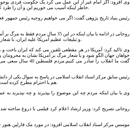
وی افزود: اگر امام غیر از این عمل می کرد یک حکومت فردی بوجود م
خاطر اینکه آسیب می خوریم این و آن را طرد کنیم، این حکومت استبدادی می شود. باید اجازه بدهیم افراد حرفشان را بزنند و آنجا که به اصول بر می خورد رهبر وظیفه دارند موضع بگیرند.
رئیس بنیاد تاریخ پژوهی گفت: اگر می خواهیم روحیه رئیس جمهور 
روحانی در ادامه با بیان اینکه در ا
و تبلیغات عظیم آمریکا علیه ایران، با شعار مرگ بر آمریکا می توانیم به کسانی که چشم امیدشان به ایران است نشان دهیم که همچنان در صحنه حضور داریم و عقب نشینی نکرده ایم.
وی تاکید کرد: آمریکا در هر مقطعی تلقین می کند که ایران باخت و م
خواهان جهان الگو شود و با شعار مرگ بر آمریکا نشان به محرومان و
رئیس سابق مرکز اسناد انقلاب اسلامی در پاسخ به سوال یکی از دا
هم با احترام مطرح کرده است. فقط برای اینکه دخالت روحانی در قضیه مک فارلین را مطرح کرده است آقایان وحشت کرده اند که مبادا به شخصیت روحانی صدمه بزند.
وی با بیان اینکه مردم چه این موضوع را بپذیرند و چه نپذیرند به
روحانی تصریح کرد: وزیر ارشاد اعلام کرد فیلمی با دروغ ساخته شد
موسس مرکز اسناد انقلاب اسلامی افزود: در مورد مک فارلین هنوز حقا