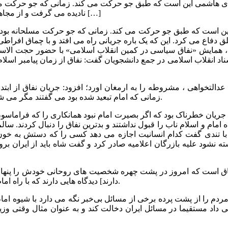
قای هاشمی این است که طبق جو حرکت می کند. زمانی که جو حرکت مسل
نادیده می گرفت و از مجاهدین خلق دفاع می کرد. این که یک باره جریانی راه می افتد و با […]
این است که طبق جو حرکت می کند. زمانی که جو حرکت مسلحانه بود ه
به نقل ازسرویس سیاسی پایگاه 598، همایش «نفاق سیاسی در کمین انقلاب اسلامی» با
 انقلاب اسلامی در جمع دانشجویان گفت: نفاق از زمان پیامبر اسلا
 عدالتخواهی ، مشروطه را به ارمغان اورد؛ افزود: جریان نفاق از اب
زمانی که امام تبعید شده بود می گفتند مگر می شود با آمریکا در افتاد و با دستگیری امام به مرجعیت توهین شده است.
 جریان خطرناک بود که اگر بصیرت امام نبود همانکاری را که فراماسو
امام و اسلام ناب را قبول نداشتند و بدترین نفاق را دنبال کردند. سال
م با تندی گفت کدام انسانیت اجازه می دهد کسی را که دستش به خون 
نوشته نشود علیه بازرگان اعلامیه صادر کرد و گفت شاه باید از ایران 
 نفاق است که امروز در پشت چهره شخصیت های روحانی خودش را پنهان
دارند] دیدگاه هایی دارند که با راه امام و رهبری نمی خواند و لذا حرف های خودشان را از زبان آنها می زنند.
ردم را از پشت پرده برخی از مسائل بی‌خبر نگه می دارد با شیوه امام
ی داد مستقیما در مسائل ایران دخالت کند و به عنوان مثال وقتی وزی