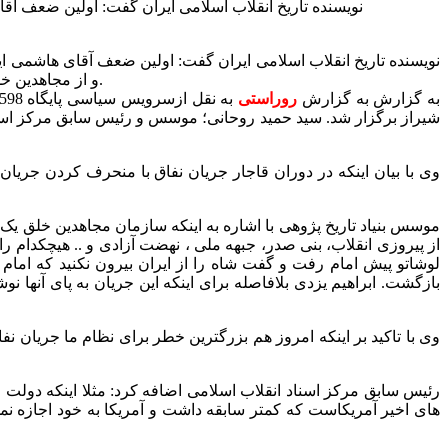
نویسنده تاریخ انقلاب اسلامی ایران گفت: اولین ضعف آ
نویسنده تاریخ انقلاب اسلامی ایران گفت: اولین ضعف آقای هاشمی 
و از مجاهدین خلق دفاع می کرد. این که یک باره جریانی راه می افتد و با چماق افراطی سعی می کنند نیروی های انقلابی را سرکوب کنند حساب شده اشت.
به گزارش به گزارش
روراستی
شیراز برگزار شد. سید حمید روحانی؛ موسس و رئیس سابق مرکز اسناد
وی با بیان اینکه در دوران قاجار جریان نفاق با منحرف کردن جریان
موسس بنیاد تاریخ پژوهی با اشاره به اینکه سازمان مجاهدین خلق یک
از پیروزی انقلاب، بنی صدر، جبهه ملی ، نهضت آزادی و .. هیچکدام راه 
لوشاتو پیش امام رفت و گفت شاه را از ایران بیرون نکنید که اما
بازگشت. ابراهیم یزدی بلافاصله برای اینکه این جریان به پای آنها 
وی با تاکید بر اینکه امروز هم بزرگترین خطر برای نظام ما جریان
رئیس سابق مرکز اسناد انقلاب اسلامی اضافه کرد: مثلا اینکه دولت م
های اخیر آمریکاست که کمتر سابقه داشت و آمریکا به خود اجازه نم