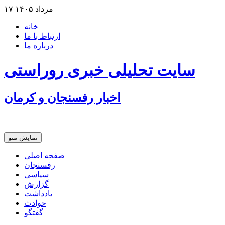
۱۷ مرداد ۱۴۰۵
خانه
ارتباط با ما
درباره ما
سایت تحلیلی خبری روراستی
اخبار رفسنجان و كرمان
نمایش منو
نانوایی های نوق زیر ذره بین معاون توسعه
صفحه اصلی
رفسنجان
مس رفسنجان در انتظار رأی CAS؛ آغاز تمرینات از هفته آینده
سیاسی
گزارش
یادداشت
حوادث
گفتگو