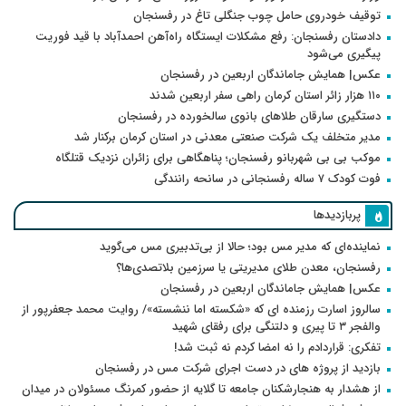
توقیف خودروی حامل چوب جنگلی تاغ در رفسنجان
دادستان رفسنجان: رفع مشکلات ایستگاه راه‌آهن احمدآباد با قید فوریت
پیگیری می‌شود
عکس| همایش جاماندگان اربعین در رفسنجان
۱۱۰ هزار زائر استان کرمان راهی سفر اربعین شدند
دستگیری سارقان طلاهای بانوی سالخورده در رفسنجان
مدیر متخلف یک شرکت صنعتی معدنی در استان کرمان برکنار شد
موکب بی بی شهربانو رفسنجان؛ پناهگاهی برای زائران نزدیک قتلگاه
فوت کودک ۷ ساله رفسنجانی در سانحه رانندگی
پربازدیدها
نماینده‌ای که مدیر مس بود؛ حالا از بی‌تدبیری مس می‌گوید
رفسنجان، معدن طلای مدیریتی یا سرزمین بلاتصدی‌ها؟
عکس| همایش جاماندگان اربعین در رفسنجان
سالروز اسارت رزمنده ای که «شکسته اما ننشسته»/ روایت محمد جعفرپور از
والفجر ۳ تا پیری و دلتنگی برای رفقای شهید
تفکری: قراردادم را نه امضا کردم نه ثبت شد!
بازدید از پروژه های در دست اجرای شرکت مس در رفسنجان
از هشدار به هنجارشکنان جامعه تا گلایه از حضور کمرنگ مسئولان در میدان