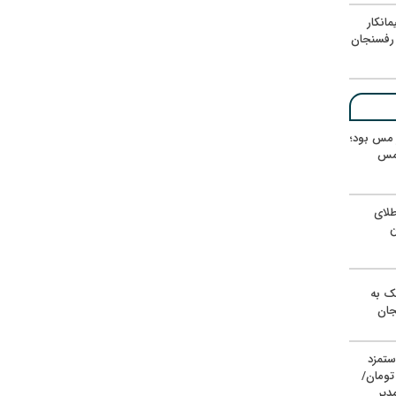
انکار
رفسنجان
ر مس بود؛
 مس
لای
ن
یک به
جان
ستمزد
یون تومان/
دیر