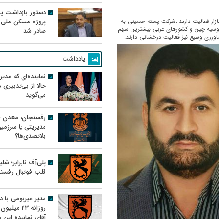
دستور بازداشت پیم
پروژه مسکن ملی 
ز بزرگان بازار پسته ایران می باشند که ۲۵سال در بازار فعالیت دارند ،شرکت پسته حسینی به
د روسیه چین و کشورهای عربی بیشترین سهم
صادر شد
ورزی وسیع نیز فعالیت درخشانی دارند.
یادداشت
نماینده‌ای که مدی
حالا از بی‌تدبیری
می‌گوید
رفسنجان، معدن ط
مدیریتی یا سرزمی
بلاتصدی‌ها؟
پلی‌آف نابرابر؛ شل
قلب فوتبال رفسن
مدیر غیربومی با د
روزانه ۲۳ میل
آقای نماینده این م