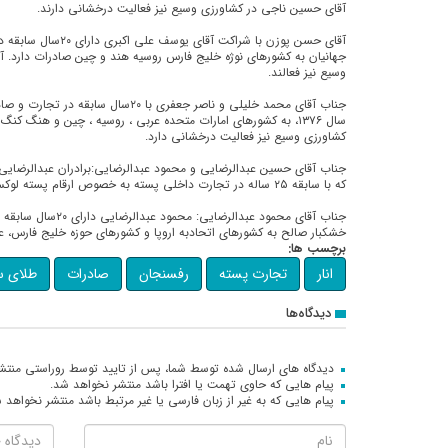
آقای حسین ناجی در کشاورزی وسیع نیز فعالیت درخشانی دارند.
آقای حسن پوزن با شراکت آ
جهانیان به کشورهای نوژه خلیج فارس روسیه هند و چین صادرات دارد. 
وسیع نیز فعالند.
جناب آقای محمد خلیلی و ناصر جعفری با ۲۰س
سال ۱۳۷۶، به کشورهای امارات متحده عربی ، روسیه ، چین و هنگ کن
کشاورزی وسیع نیز فعالیت درخشانی دارد.
جناب آقای حسین عبدالرضایی و محمود عبدالرضایی:برادران عبدالرضایی ا
که با سابقه ۲۵ ساله در تجارت داخلی پسته به خصوص ارقام پسته لوکس و آجیلی فعالیت دارند.
جناب آقای محمود عبدالرض
خشکبار صالح به کشورهای اتحادبه اروپا و کشورهای حوزه خلیج فارس، عر
برچسب ها:
انار
تجارت پسته
رفسنجان
صادرات
طلای س
دیدگاه‌ها
دیدگاه های ارسال شده توسط شما، پس از تایید توسط روراستی منتش
پیام هایی که حاوی تهمت یا افترا باشد منتشر نخواهد شد.
پیام هایی که به غیر از زبان فارسی یا غیر مرتبط باشد منتشر نخواهد 