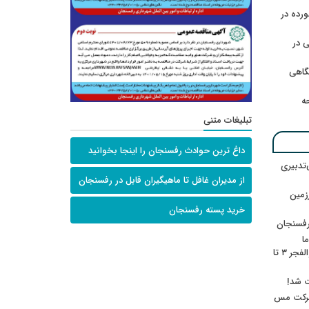
رده در
 در
گاهی
حه
تبلیغات متنی
داغ ترین حوادث رفسنجان را اینجا بخوانید
‌تدبیری
از مدیران غافل تا ماهیگیران قابل در رفسنجان
زمین
خرید پسته رفسنجان
رفسنجان
ا
ننشسته»/ روایت محمد جعفرپور از والفجر ۳ تا
ت شد!
 شرکت مس