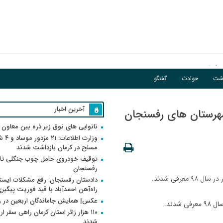
اشت
حوادث
گفتگو
آخرین اخبار
هرستان های رفسنجان
نانوایی های نوق زیر ذره بین معاون
وزارت اطلاعات
مسلح در کرمان بازداشت شدند
توقیف خودروی حامل چوب جنگلی تاغ
رفسنجان
عرفی شدند.
دادستان رفسنجان: رفع مشکلات ایست
راه‌آهن احمدآباد با قید فوریت پیگیر
عکس| همایش جاماندگان اربعین در 
دند.
۱۱۰ هزار زائر استان کرمان راهی سفر ا
شدند