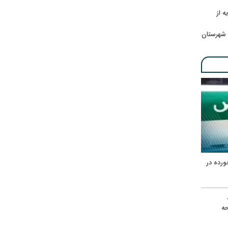
ه از
 شهرستان
ورده در
ه
حه