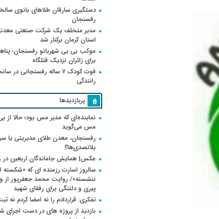
دستگیری سارقان طلاهای بانوی سالخو
رفسنجان
مدیر متخلف یک شرکت صنعتی معدنی
استان کرمان برکنار شد
موکب بی بی شهربانو رفسنجان؛ پناه
برای زائران نزدیک قتلگاه
فوت کودک ۷ ساله رفسنجانی در سان
رانندگی
پربازدیدها
نماینده‌ای که مدیر مس بود؛ حالا از بی
مس می‌گوید
رفسنجان، معدن طلای مدیریتی یا سر
بلاتصدی‌ها؟
عکس| همایش جاماندگان اربعین در 
سالروز اسارت رزمنده ای که «شکسته ام
پیری و دلتنگی برای رفقای شهید
تفکری: قراردادم را نه امضا کردم نه ثب
بازدید از پروژه های در دست اجرای