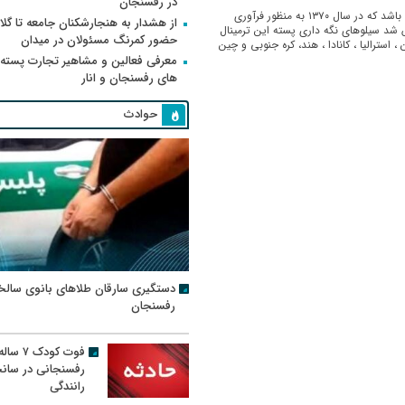
در رفسنجان
شرکت پسته امین دارای بزرگترین ترمینال ضبط و فرآوری پسته کشور می باشد که در سال ۱۳۷۰ به منظور فرآوری
از هشدار به هنجارشکنان جامعه تا گلای
 شد سیلوهای نگه داری پسته این ترمینال
حضور کمرنگ مسئولان در میدان
استرالیا ، کانادا ، هند، کره جنوبی و چین
معرفی فعالین و مشاهیر تجارت پسته
های رفسنجان و انار
حوادث
دستگیری سارقان طلاهای بانوی سالخ
رفسنجان
فوت کودک ۷ سال
رفسنجانی در سان
رانندگی