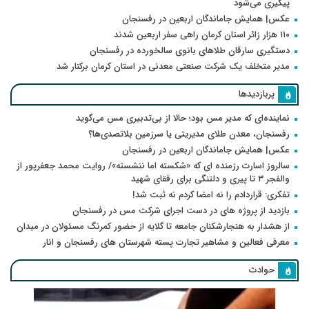
پیگیری می‌شود
عکس| همایش جاماندگان اربعین در رفسنجان
۱۱۰ هزار زائر استان کرمان راهی سفر اربعین شدند
دستگیری سارقان طلاهای بانوی سالخورده در رفسنجان
مدیر متخلف یک شرکت صنعتی معدنی در استان کرمان برکنار شد
پربازدیدها
نماینده‌ای که مدیر مس بود؛ حالا از بی‌تدبیری مس می‌گوید
رفسنجان، معدن طلای مدیریتی یا سرزمین بلاتصدی‌ها؟
عکس| همایش جاماندگان اربعین در رفسنجان
سالروز اسارت رزمنده ای که «شکسته اما ننشسته»/ روایت محمد جعفرپور از
والفجر ۳ تا پیری و دلتنگی برای رفقای شهید
تفکری: قراردادم را نه امضا کردم نه ثبت شد!
بازدید از پروژه های در دست اجرای شرکت مس در رفسنجان
از هشدار به هنجارشکنان جامعه تا گلایه از حضور کمرنگ مسئولان در میدان
معرفی فعالین و مشاهیر تجارت پسته شهرستان های رفسنجان و انار
حوادث