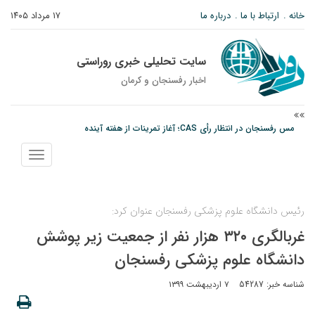
خانه
ارتباط با ما
درباره ما
۱۷ مرداد ۱۴۰۵
سایت تحلیلی خبری روراستی
اخبار رفسنجان و كرمان
مس رفسنجان در انتظار رأی CAS؛ آغاز تمرینات از هفته آینده
پیام رئیس کل دادگستری استان کرمان به مناسبت ۱۷ مردادماه سالروز شهادت شهید
صارمی و روز خبرنگار
نمایش
منو
نانوایی های نوق زیر ذره بین معاون توسعه
رئیس دانشگاه علوم پزشکی رفسنجان عنوان کرد:
غربالگری ۳۲۰ هزار نفر از جمعیت زیر پوشش
دانشگاه علوم پزشکی رفسنجان
شناسه خبر: 54287
۷ اردیبهشت ۱۳۹۹