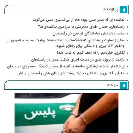
پربازدیدها
نماینده‌ای که مدیر مس بود؛ حالا از بی‌تدبیری مس می‌گوید
رفسنجان، معدن طلای مدیریتی یا سرزمین بلاتصدی‌ها؟
عکس| همایش جاماندگان اربعین در رفسنجان
سالروز اسارت رزمنده ای که «شکسته اما ننشسته»/ روایت محمد جعفرپور از
والفجر ۳ تا پیری و دلتنگی برای رفقای شهید
تفکری: قراردادم را نه امضا کردم نه ثبت شد!
بازدید از پروژه های در دست اجرای شرکت مس در رفسنجان
از هشدار به هنجارشکنان جامعه تا گلایه از حضور کمرنگ مسئولان در میدان
معرفی فعالین و مشاهیر تجارت پسته شهرستان های رفسنجان و انار
حوادث