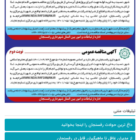
تبلیغات متنی
داغ ترین حوادث رفسنجان را اینجا بخوانید
از مدیران غافل تا ماهیگیران قابل در رفسنجان