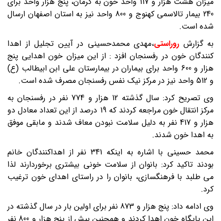
میزان هشت هزار و 117 واحد خون به کرمان، پنج هزار واحد برای
240 بیمار تالاسمی کهنوج و 800 واحد نیز به استان اصفهان ارسال
شده است.
به گزارش
روراستی
،مهدی محمدحسینی در آیین تجلیل از اهدا
کنندگان خون در رفسنجان افزد : از این میزان خون اهدایی پنج
هزار و 600 واحد برای بیماران در بیمارستان علی ابن ابیطالب (ع)
و 512 واحد نیز در مرکز نیک نفس رفسنجان مصرف شده است
.
وی تصریح کرد: سال گذشته 12 هزار و 774 نفر در رفسنجان به
مرکز انتقال خون مراجعه کردند که 19 درصد از این تعداد معادل دو
هزار و 417 نفر به دلیل سلامت نبودن معاف شدند و مابقی موفق
به اهدا خون شدند
.
محمد حسینی با اشاره به اینکه 341 نفر از اهداکنندگان خانم
بودند تاکید کرد: بانوان از سلامت خونی بیشتری برخوردارند لذا
می طلبد با فرهنگسازی، بانوان را در راستای اهدای خون ترغیب
کرد
.
وی ادامه داد: پنج هزار و 873 نفر برای اولین بار در سال گذشته در
این پایگاه خون اهدا کردند و همچنین بیش از پنج هزار و 800 نفر