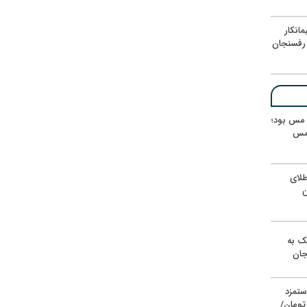
انکار
رفسنجان
ر مس بود؛
 مس
لای
ن
یک به
جان
ستمزد
یون تومان/