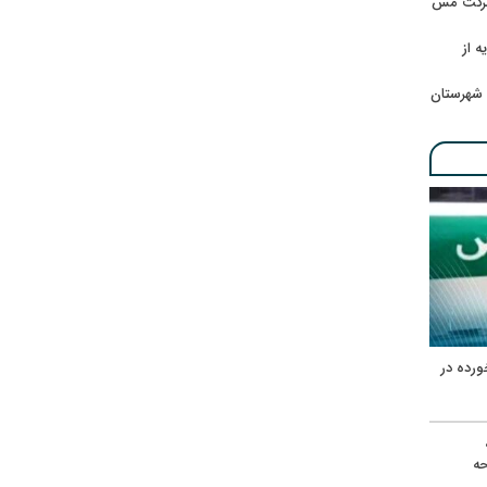
 شرکت مس
ه از
 شهرستان
ورده در
ه
حه