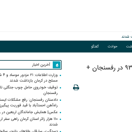
فوریت پیگیری می‌شود
اشت
حوادث
گفتگو
آخرین اخبار
برگزاری مسابقات کورس سوارکاری بهاره 93 در رفسنجان +
وزارت اطلاعات
مسلح در کرمان بازداشت شدند
توقیف خودروی حامل چوب جنگلی تاغ
رفسنجان
دادستان رفسنجان: رفع مشکلات ایست
راه‌آهن احمدآباد با قید فوریت پیگیر
عکس| همایش جاماندگان اربعین در 
۱۱۰ هزار زائر استان کرمان راهی سفر ا
شدند
دستگیری سارقان طلاهای بانوی سالخو