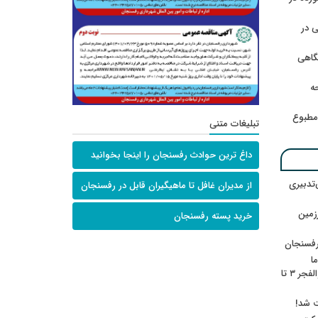
 در
گاهی
حه
امطبوع
تبلیغات متنی
داغ ترین حوادث رفسنجان را اینجا بخوانید
‌تدبیری
از مدیران غافل تا ماهیگیران قابل در رفسنجان
زمین
خرید پسته رفسنجان
رفسنجان
ا
ننشسته»/ روایت محمد جعفرپور از والفجر ۳ تا
ت شد!