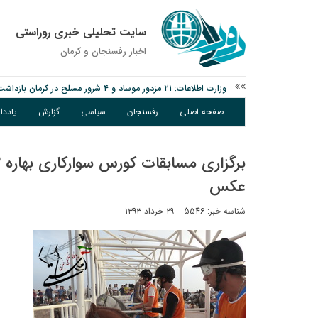
سایت تحلیلی خبری روراستی
اخبار رفسنجان و كرمان
توقیف خودروی حامل چوب جنگلی تاغ در رفسنجان
دادستان رفسنجان: رفع مشکلات ایستگاه راه‌آهن احمدآباد با قید 
صفحه اصلی
رفسنجان
سیاسی
گزارش
یادد
وزارت اطلاعات: ۲۱ مزدور موساد و ۴ شرور مسلح در کرمان بازداشت شدند
عکس
شناسه خبر: 5546
۲۹ خرداد ۱۳۹۳