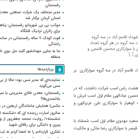
رفسنجان
مدیر متخلف یک شرکت صنعتی معدنی
استان کرمان برکنار شد
موکب بی بی شهربانو رفسنجان؛ پناه
برای زائران نزدیک قتلگاه
اء قاسم آباد در سه گروه
فوت کودک ۷ ساله رفسنجانی در سان
ت سه گروه در هر گروه تعداد
رانندگی
با سوارکاری محسن قاسمی و
جا به جایی مهمانشهر کلید حل بوی ن
ی […]
منطقه
پربازدیدها
قاسم آباد در سه گروه سوارکاری بر
نماینده‌ای که مدیر مس بود؛ حالا از بی
مس می‌گوید
اد هشت راس اسب شرکت داشتند، که در
رفسنجان، معدن طلای مدیریتی یا سر
سین عبادالهی مقام اول اسب ابرش با
بلاتصدی‌ها؟
کوهیار با سوارکاری علی عزیزالهی و
عکس| همایش جاماندگان اربعین در 
سالروز اسارت رزمنده ای که «شکسته ام
 سعید مهدوی مقام اول اسب شمشاد با
پیری و دلتنگی برای رفقای شهید
یصر با سوارکاری رضا ملکی و مالکیت
تفکری: قراردادم را نه امضا کردم نه ثب