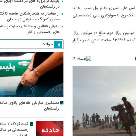
بازدید از پروژه های در دست اجرای
در رفسنجان
امیر علی امیری مقام اول اسب رها با
از هشدار به هنجارشکنان جامعه تا گلای
 تک رخ با سوارکاری علی غلامحسینی
حضور کمرنگ مسئولان در میدان
معرفی فعالین و مشاهیر تجارت پسته
های رفسنجان و انار
میلیون ریال دوم مبلغ دو میلیون ریال
و سوم یک میلیون ریال اهداء شد، درضمن کورس نهایی جمعه آینده 93/4/6 ساعت شش عصر برگزار
حوادث
دستگیری سارقان طلاهای بانوی سالخ
رفسنجان
فوت کودک ۷ سال
رفسنجانی در سان
رانندگی