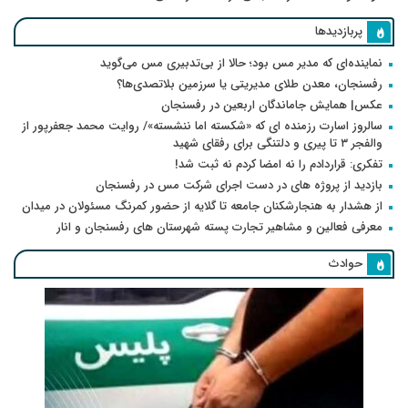
پربازدیدها
نماینده‌ای که مدیر مس بود؛ حالا از بی‌تدبیری مس می‌گوید
رفسنجان، معدن طلای مدیریتی یا سرزمین بلاتصدی‌ها؟
عکس| همایش جاماندگان اربعین در رفسنجان
سالروز اسارت رزمنده ای که «شکسته اما ننشسته»/ روایت محمد جعفرپور از
والفجر ۳ تا پیری و دلتنگی برای رفقای شهید
تفکری: قراردادم را نه امضا کردم نه ثبت شد!
بازدید از پروژه های در دست اجرای شرکت مس در رفسنجان
از هشدار به هنجارشکنان جامعه تا گلایه از حضور کمرنگ مسئولان در میدان
معرفی فعالین و مشاهیر تجارت پسته شهرستان های رفسنجان و انار
حوادث