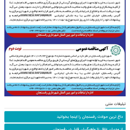
تبلیغات متنی
داغ ترین حوادث رفسنجان را اینجا بخوانید
از مدیران غافل تا ماهیگیران قابل در رفسنجان