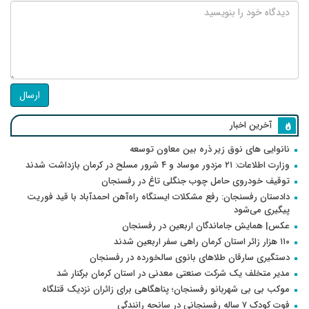
ارسال
آخرین اخبار
نانوایی های نوق زیر ذره بین معاون توسعه
وزارت اطلاعات: ۲۱ مزدور موساد و ۴ شرور مسلح در کرمان بازداشت شدند
توقیف خودروی حامل چوب جنگلی تاغ در رفسنجان
دادستان رفسنجان: رفع مشکلات ایستگاه راه‌آهن احمدآباد با قید فوریت
پیگیری می‌شود
عکس| همایش جاماندگان اربعین در رفسنجان
۱۱۰ هزار زائر استان کرمان راهی سفر اربعین شدند
دستگیری سارقان طلاهای بانوی سالخورده در رفسنجان
مدیر متخلف یک شرکت صنعتی معدنی در استان کرمان برکنار شد
موکب بی بی شهربانو رفسنجان؛ پناهگاهی برای زائران نزدیک قتلگاه
فوت کودک ۷ ساله رفسنجانی در سانحه رانندگی