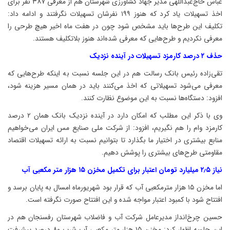
عباس حاج‌عبداللهی مدیر جهاد کشاورزی شهرستان هم از معرفی ۳۸۷ نفر برای
اخذ تسهیلات یاد کرد که هنوز ۱۹۹ نفرشان تسهیلات نگرفتند و ادامه داد:
تکلیف این طرح‌ها باید مشخص شود چون در هفت ماه اخیر هیچ طرحی را
معرفی نکردیم و طرح‌هایی که معرفی شده‌اند هنوز بلاتکلیف هستند.
حذف ۲ درصد کارمزد تسهیلات در آینده نزدیک
تقی‌زاده رئیس بانک رسالت هم در این جلسه نسبت به اینکه طرح‌هایی که
معرفی می‌شود تسهیلاتی که اخذ می‌کنند باید در همان مسیر هزینه شود،
افزود: دستگاه‌ها نسبت به این موضوع نظارت کنند.
وی با ذکر این مطلب که امکان دارد در آینده نزدیک بانک همان ۲ درصد
کارمزد وام را هم نگیریم، افزود: از شرکت ملی صنایع مس ایران می‌خواهیم
منابع بیشتری در اختیار ما بگذارد تا بتوانیم نسبت به ارائه تسهیلات اقتصاد
مقاومتی طرح‌های بیشتری را پوشش دهیم.
نیاز ۲٫۵ میلیارد تومان اعتبار برای تکمیل مخزن ۱۵ هزار متر مکعبی آب
اما مخزن ۱۵ هزار مترمکعبی آب که قرار بود شهریورماه امسال به پایان برسد و
افتتاح شود با کمبود اعتبار مواجه شده و این افتتاح صورت نگرفته است.
حسین چرخ‌انداز مدیرعامل شرکت آب و فاضلاب شهرستان رفسنجان هم در
این جلسه اظهار کرد: مخزن ۱۵ هزار متر مکعبی آب شرب ۸۰ درصد پیشرفت