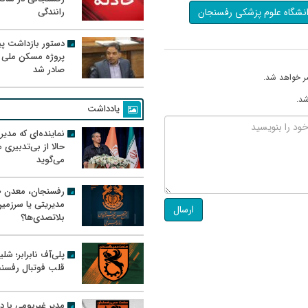
نشگاه علوم پزشکی رفسنجان
رانندگی
دستور بازداشت پیم
پروژه مسکن ملی 
صادر شد
ر خواهد شد.
شد.
یادداشت
نماینده‌ای که مدی
حالا از بی‌تدبیری
می‌گوید
رفسنجان، معدن ط
مدیریتی یا سرزمی
ارسال
بلاتصدی‌ها؟
پلی‌آف نابرابر؛ شل
قلب فوتبال رفسن
مدیر غیربومی با د