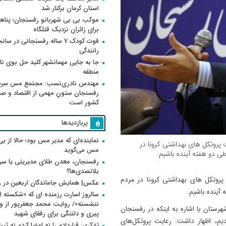
استان کرمان برکنار شد
موکب بی بی شهربانو رفسنجان؛ پناه
برای زائران نزدیک قتلگاه
فوت کودک ۷ ساله رفسنجانی در سان
رانندگی
جا به جایی مهمانشهر کلید حل بوی ن
منطقه
مهندس نادری‌نسب: مجتمع مس سر
رفسنجان ستونِ مهمی از اقتصاد و ص
کشور است
پربازدیدها
نماینده‌ای که مدیر مس بود؛ حالا از بی
پروتکل های بهداشتی کرونا در
مس می‌گوید
ی دو هفته آینده باشیم.
رفسنجان، معدن طلای مدیریتی یا سر
بلاتصدی‌ها؟
روتکل های بهداشتی کرونا در مردم
عکس| همایش جاماندگان اربعین در 
آینده باشیم.
سالروز اسارت رزمنده ای که «شکسته ام
هرستان با اشاره به اینکه در رفسنجان
پیری و دلتنگی برای رفقای شهید
یم، اظهار داشت: رعایت پروتکل‌های
تفکری: قراردادم را نه امضا کردم نه ثب