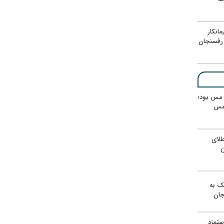
انکار
رفسنجان
ر مس بود؛
 مس
لای
ن
یک به
جان
ستمزد