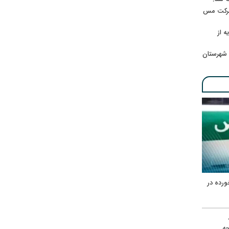
 شرکت مس
ه از
 شهرستان
ورده در
ه
حه