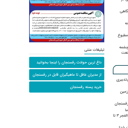
گاهی
حه
امطبوع
چشمه
تبلیغات متنی
نعت
داغ ترین حوادث رفسنجان را اینجا بخوانید
از مدیران غافل تا ماهیگیران قابل در رفسنجان
‌تدبیری
خرید پسته رفسنجان
زمین
رفسنجان
ا
ننشسته»/ روایت محمد جعفرپور از والفجر ۳ تا
ت شد!