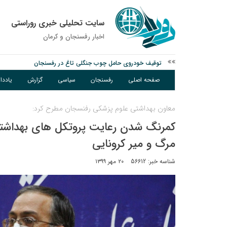
سایت تحلیلی خبری روراستی
اخبار رفسنجان و كرمان
توقیف خودروی حامل چوب جنگلی تاغ در رفسنجان
دادستان رفسنجان: رفع مشکلات ایستگاه راه‌آهن احمدآباد با قید 
صفحه اصلی
رفسنجان
سیاسی
گزارش
یادد
عکس| همایش جاماندگان اربعین در رفسنجان
معاون بهداشتی علوم پزشکی رفنسجان مطرح کرد:
کمرنگ شدن رعایت پروتکل های بهداشتی 
مرگ و میر کرونایی
شناسه خبر: 56612
۲۰ مهر ۱۳۹۹