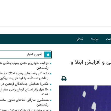
فوریت پیگیری می‌شود
اشت
حوادث
گفتگو
آخرین اخبار
و افزایش ابتلا و
توقیف خودروی حامل چوب جنگلی تاغ
رفسنجان
دادستان رفسنجان: رفع مشکلات ایست
راه‌آهن احمدآباد با قید فوریت پیگیر
عکس| همایش جاماندگان اربعین در 
۱۱۰ هزار زائر استان کرمان راهی سفر ا
شدند
دستگیری سارقان طلاهای بانوی سالخو
رفسنجان
مدیر متخلف یک شرکت صنعتی معدنی