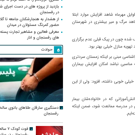
بازدید از پروژه های در دست اجرای
در رفسنجان
ایل مهرماه شاهد افزایش موارد ابتلا
از هشدار به هنجارشکنان جامعه تا گلای
شاهد مرگ و میر بیشتری در شهرستان
حضور کمرنگ مسئولان در میدان
معرفی فعالین و مشاهیر تجارت پسته
های رفسنجان و انار
گ شده چون در پیک قبلی عدم برگزاری
تهویه منازل خیلی بهتر بود.
حوادث
اشناسی مبنی بر اینکه زمستان سردتری
 مناسبی نباشد امکان افزایش بیماران
 خیلی خوبی داشته، افزود: ولی از این
‌آموزانی که در خانواده‌شان بیمار
ی در مدرسه ممانعت شود، ضمن اینکه
دستگیری سارقان طلاهای بانوی سالخ
ایم.
رفسنجان
فوت کودک ۷ سال
رفسنجانی در سان