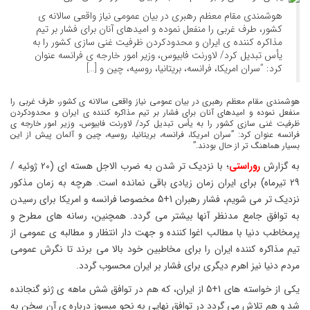
هوشمندی مقام معظم رهبری در بیان عمومی نیاز واقعی سالانه ی
کشور، طرف غربی را منفعل نموده و امیدهای آنان برای فشار بر تیم
مذاکره کننده ی ایران و محدودکردن ظرفیت غنی سازی کشور را به
یأس تبدیل کرد/ لاورنت فابیوس، وزیر امور خارجه ی فرانسه عنوان
کرد: ”سران امریکا، فرانسه، بریتانیا، روسیه، چین و […]
هوشمندی مقام معظم رهبری در بیان عمومی نیاز واقعی سالانه ی کشور، طرف غربی را
منفعل نموده و امیدهای آنان برای فشار بر تیم مذاکره کننده ی ایران و محدودکردن
ظرفیت غنی سازی کشور را به یأس تبدیل کرد/ لاورنت فابیوس، وزیر امور خارجه ی
فرانسه عنوان کرد: ”سران امریکا، فرانسه، بریتانیا، روسیه، چین و آلمان پیش از این
بسیار هماهنگ تر از حال بودند.”
به گزارش
روراستی
؛ با نزدیک تر شدن به ضرب الاجل هسته ای (20 ژوئیه /
29 تیرماه) برای ایران زمان زیادی باقی نمانده است. هرچه به زمان مذکور
نزدیک تر می شویم، فشار رهبران 1+5 مخصوصا فرانسه و امریکا برای رسیدن
به توافق جامع مدنظر آنها بیشتر می گردد. همچنین، رسانه های مطرح و
پرمخاطب دنیا با مطالب اغوا کننده و جهت دار انتظار و مطالبه ی عمومی از
تیم مذاکره کننده ایران را برای مخاطبین خود بالا می برند تا نگرش عمومی
مردم دنیا نیز اهرم دیگری برای فشار بر ایران محسوب گردد.
یکی از خواسته های 1+5 از ایران، که هم در توافق شش ماهه ی ژنو گنجانده
شد و هم تلاش می گردد در توافق نهایی به نحو مبسوز درباره ی آن سخن به