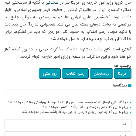
جان کری، وزیر امور خارجه ی امریکا نیز در
سخنانی
با گلایه از سرسختی تیم
مذاکره کننده ی ایران در عقب تر نرفتن از خطوط قرمز جمهوری اسلامی، اظهار
داشته بود: ”خوشبینی علنی ایرانی ها درباره رسیدن به توافق جامع، با
مواضعی که پشت درهای بسته بیان می کنند همخوانی ندارد!” حال باید دید
با تاکید مجدد رهبر انقلاب به حدود کلی مواردی که باید در گفتگوها برای
حفظ آنان جنگید چه نتیجه ای حاصل خواهد شد.
گفتنی است کاخ سفید پیشنهاد داده که مذاکرات نهایی تا ده روز آینده آغاز
خواهند شود و این مذاکرات در سطح وزرای امور خارجه انجام گردند.
برچسب ها:
امریکا
رفسنجان
رهبر انقلاب
روراستی
دیدگاه‌ها
دیدگاه های ارسال شده توسط شما، پس از تایید توسط روراستی منتشر خواهد شد.
پیام هایی که حاوی تهمت یا افترا باشد منتشر نخواهد شد.
پیام هایی که به غیر از زبان فارسی یا غیر مرتبط باشد منتشر نخواهد شد.