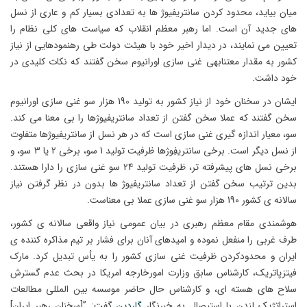
میان بیاید، محدود کردن سانتریفیوژ ها به تعدادی بسیار کم و عاری از نسل
های جدید آن است. اما رهبر معظم انقلاب که سیاست های کلی نظام را
تعیین می نمایند، در دیدار اخیر خود با هیئت دولت طی رهنمودهایی از نیاز
کشور به مقدار معتنابهی غنی سازی اورانیوم سخن گفتند که نکات کلیدی در
خود داشت.
ایشان در سخنان خود از نیاز کشور به تولید 190 هزار سو غنی سازی اورانیوم
سخن گفتند که عملا سخن گفتن از تعداد سانتریفیوژها را بی معنا می کند.
سو، معیار اندازه گیری غنی سازی است که در هر نسل از سانتریفیوژها متفاوت
از نسل دیگر است. برخی سانتریفِوژها ظرفیت تولید 1 سو، برخی 2 یا 3 سو، و
برخی نسل های پیشرفته تر، ظرفیت تولید 24 سو غنی سازی را دارا هستند.
بدین ترتیب سخن گفتن از تعداد سانتریفیوژ ها بدون در نظر گرفتن نیاز
سالانه ی کشور 190 هزار سو غنی سازی عملا بی معناست.
هوشمندی مقام معظم رهبری در بیان عمومی نیاز واقعی سالانه ی کشور،
طرف غربی را منفعل نموده و امیدهای آنان برای فشار بر تیم مذاکره کننده ی
ایران و محدودکردن ظرفیت غنی سازی کشور را به یأس تبدیل کرد. مارک
فیتزپاتریک، کارشناس سابق وزارت امورخارجه امریکا در بحث عدم گسترش
سلاح های هسته ای، و کارشناس حال حاضر موسسه بین المللی مطالعات
استراتژیک لندن با استیصال به خبرنگار
گاردین
گفت:
”[سخنان رهبر ایران]