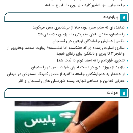
جا به جایی مهمانشهر کلید حل بوی نامطبوع منطقه
پربازدیدها
نماینده‌ای که مدیر مس بود؛ حالا از بی‌تدبیری مس می‌گوید
رفسنجان، معدن طلای مدیریتی یا سرزمین بلاتصدی‌ها؟
عکس| همایش جاماندگان اربعین در رفسنجان
سالروز اسارت رزمنده ای که «شکسته اما ننشسته»/ روایت محمد جعفرپور از
والفجر ۳ تا پیری و دلتنگی برای رفقای شهید
تفکری: قراردادم را نه امضا کردم نه ثبت شد!
بازدید از پروژه های در دست اجرای شرکت مس در رفسنجان
از هشدار به هنجارشکنان جامعه تا گلایه از حضور کمرنگ مسئولان در میدان
معرفی فعالین و مشاهیر تجارت پسته شهرستان های رفسنجان و انار
حوادث