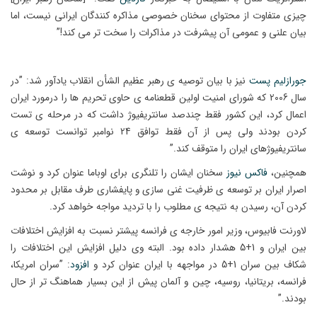
چیزی متفاوت از محتوای سخنان خصوصی مذاکره کنندگان ایرانی نیست، اما
بیان علنی و عمومی آن پیشرفت در مذاکرات را سخت تر می کند!”
جورازلیم پست
نیز با بیان توصیه ی رهبر عظیم الشأن انقلاب یادآور شد: ”در
سال 2006 که شورای امنیت اولین قطعنامه ی حاوی تحریم ها را درمورد ایران
اعمال کرد، این کشور فقط چندصد سانتریفیوژ داشت که در مرحله ی تست
کردن بودند ولی پس از آن فقط توافق 24 نوامبر توانست توسعه ی
سانتریفیوژهای ایران را متوقف کند.”
همچنین،
فاکس نیوز
سخنان ایشان را تلنگری برای اوباما عنوان کرد و نوشت
اصرار ایران بر توسعه ی ظرفیت غنی سازی و پایفشاری طرف مقابل بر محدود
کردن آن، رسیدن به نتیجه ی مطلوب را با تردید مواجه خواهد کرد.
لاورنت فابیوس، وزیر امور خارجه ی فرانسه پیشتر نسبت به افزایش اختلافات
بین ایران و 1+5 هشدار داده بود. البته وی دلیل افزایش این اختلافات را
شکاف بین سران 1+5 در مواجهه با ایران عنوان کرد و
افزود
: ”سران امریکا،
فرانسه، بریتانیا، روسیه، چین و آلمان پیش از این بسیار هماهنگ تر از حال
بودند.”