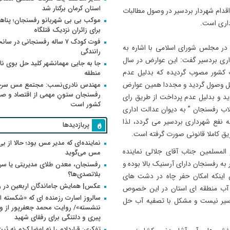
استان کرمان برکنار شد
دام شهردار بردسیر در وصول مطالبات
موکب بی بی شهربانو رفسنجان؛ پناه
اداری است.
برای زائران نزدیک قتلگاه
فوت کودک ۷ ساله رفسنجانی در سان
در مجلس شورای اسلامی با اشاره به
رانندگی
ری بردسیر گفت: این عوارض در سال
جا به جایی مهمانشهر کلید حل بوی ن
 وزارت کشور مصوب گردیده که بدلیل عدم
منطقه
حقوقی شهرداری بردسیر در سال ۹۷ بطور کامل وصول گردید و مجددا همین عوارض
مهندس نادری‌نسب: مجتمع مس سر
رفسنجان ستونِ مهمی از اقتصاد و ص
صوب گردید و بدلیل عدم پرداخت از طریق رای
کشور است
ب و فاضلاب رفسنجان ” به دیوان عدالت اداری
 نفع شهرداری بردسیر می گردد، لذا
پربازدیدها
یق کاملا قانونی صورت گرفته است.
نماینده‌ای که مدیر مس بود؛ حالا از بی
المسلمین جناب آقای جلالی نماینده
مس می‌گوید
ه رفسنجان دارای آرسنیک بالا بوده و
رفسنجان، معدن طلای مدیریتی یا سر
بلاتصدی‌ها؟
ن اینکه امکان حفر چاه در دشت های
عکس| همایش جاماندگان اربعین در 
رم آب منطقه ای استان در این خصوص
سالروز اسارت رزمنده ای که «شکسته ام
ردسیر نیست و مشکل با تصفیه آب حل
پیری و دلتنگی برای رفقای شهید
تفکری: قراردادم را نه امضا کردم نه ثب