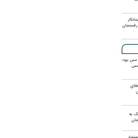
انکار
رفسنجان
ر مس بود؛
 مس
لای
ن
یک به
جان
ستمزد