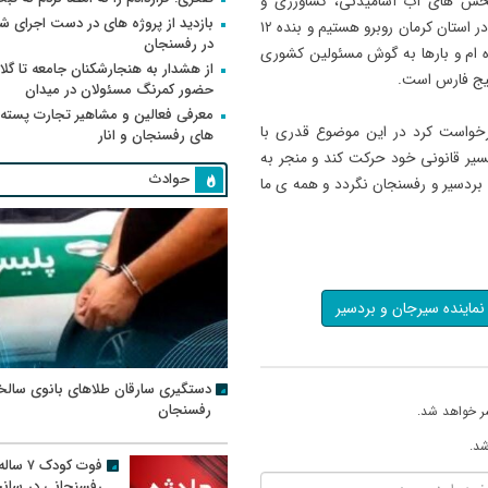
بخش های آب آشامیدنی، کشاورزی و
بازدید از پروژه های در دست اجرای
صنعتی در استان کرمان اشاره کرد و افزود؛ ما با کمبود شدید آب در استان کرمان روبرو هستیم و بنده ۱۲
در رفسنجان
 ام و بارها به گوش مسئولین کشوری
از هشدار به هنجارشکنان جامعه تا گلای
خلیج فارس است.
حضور کمرنگ مسئولان در میدان
معرفی فعالین و مشاهیر تجارت پسته
درخواست کرد در این موضوع قدری با
های رفسنجان و انار
یر قانونی خود حرکت کند و منجر به
حوادث
ردسیر و رفسنجان نگردد و همه ی ما
نماینده سیرجان و بردسیر
دستگیری سارقان طلاهای بانوی سالخ
رفسنجان
ر خواهد شد.
شد.
فوت کودک ۷ سال
رفسنجانی در سان