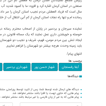
رییس مجمع نمایندگان استان کرمان به معضل کم آبی در 
سال است که فریاد العطش مردم نجیب استان کرمان را سر داده
رسانده ام و تنها راه نجات استان کرمان از کم آبی انتقال آب از 
.
نماینده سیرجان و بردسیر در پایان از اصحاب محترم رسانه 
حوصله و خویشتن داری عمل نمایند که یک مساله قانونی در مس
ایجاد تنش بین مردم مومن، فهیم، شریف و نجیب دو شهرستان ب
باید زمینه وحدت هرچه بیشتر دو شهرستان را فراهم نماییم‌.
انتهای پیام/
برچسب ها:
آبفا رفسنجان
شهباز حسن پور
شهرداری بردسیر
دیدگاه‌ها
دیدگاه های ارسال شده توسط شما، پس از تایید توسط روراستی منتش
پیام هایی که حاوی تهمت یا افترا باشد منتشر نخواهد شد.
پیام هایی که به غیر از زبان فارسی یا غیر مرتبط باشد منتشر نخواهد 