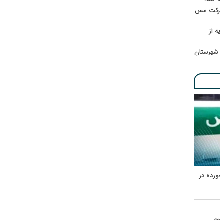
 شرکت مس
ه از
 شهرستان
ورده در
ه
حه