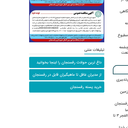
گاهی
حه
امطبوع
چشمه
تبلیغات متنی
نعت
داغ ترین حوادث رفسنجان را اینجا بخوانید
از مدیران غافل تا ماهیگیران قابل در رفسنجان
‌تدبیری
خرید پسته رفسنجان
زمین
رفسنجان
ا
ننشسته»/ روایت محمد جعفرپور از والفجر ۳ تا
ت شد!