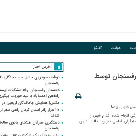
فوریت پیگیری می‌شود
اشت
حوادث
گفتگو
آخرین اخبار
 رفسنجان توسط
توقیف خودروی حامل چوب جنگلی تاغ
رفسنجان
دادستان رفسنجان: رفع مشکلات ایست
راه‌آهن احمدآباد با قید فوریت پیگیر
عکس| همایش جاماندگان اربعین در 
۱۱۰ هزار زائر استان کرمان راهی سفر ا
ی انجام شده اقدام شهردار
شدند
پایه آرای قطعی دیوان عدالت اداری
دستگیری سارقان طلاهای بانوی سالخو
رفسنجان
مدیر متخلف یک شرکت صنعتی معدنی