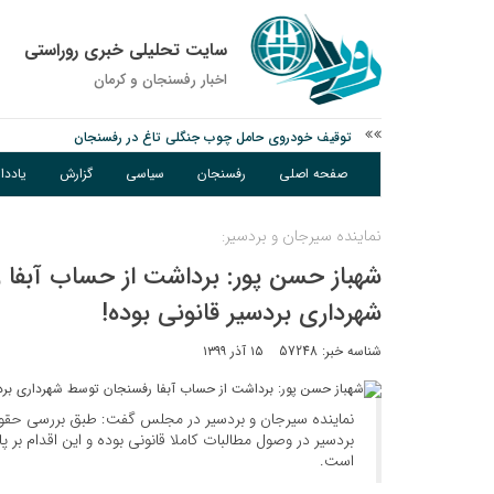
سایت تحلیلی خبری روراستی
اخبار رفسنجان و كرمان
توقیف خودروی حامل چوب جنگلی تاغ در رفسنجان
دادستان رفسنجان: رفع مشکلات ایستگاه راه‌آهن احمدآباد با قید 
صفحه اصلی
رفسنجان
سیاسی
گزارش
یادد
عکس| همایش جاماندگان اربعین در رفسنجان
نماینده سیرجان و بردسیر:
شهباز حسن پور: برداشت از حساب آبفا
شهرداری بردسیر قانونی بوده!
شناسه خبر: 57248
۱۵ آذر ۱۳۹۹
نماینده سیرجان و بردسیر در مجلس گفت: طبق بررسی حقوق
بردسیر در وصول مطالبات کاملا قانونی بوده و این اقدام بر 
است.