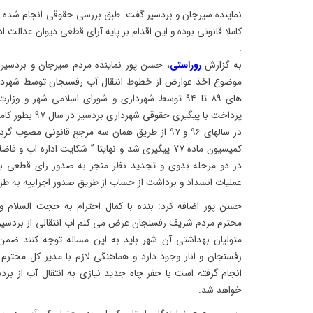
نماینده سیرجان و بردسیر گفت: طبق بررسی حقوقی انجام شده اق
کاملا قانونی بوده و این اقدام بر پایه آرای قطعی دیوان عدالت 
.
به گزارش
روراستی
، حسن پور نماینده مردم سیرجان و بردسیر 
موضوع اخذ عوارض از خطوط انتقال آب رفسنجان توسط شهردا
های ۸۹ تا ۹۴ توسط شهرداری و شورای اسلامی شهر و
پرداخت با پیگیری 
در سالهای ۹۶ و ۹۷ از طریق همان سه مرجع قانونی م
کمیسیون ماده ۷۷ پیگیری شد و نهایتا ” شکایت اداره ا
در دو مرحله بدوی و تجدید نظر منجر به صدور رای قطعی به
عملیات انسداد و برداشت از حساب از طریق صدور اجراییه به طر
حسن پور اضافه کرد: بنده با کمال احترام به حجت السلام و 
محترم مردم شریف رفسنجان عرض می کنم اب انتقالی از بردسیر ب
متولیان بهداشتی آن شهر باید به این مساله توجه کنند ضم
رفسنجان و انار وجود دارد و هماهنگی لازم با مدیر کل محت
انجام گرفته است با حفر چاه جدید نیازی به انتقال آب از ب
خواهد شد.