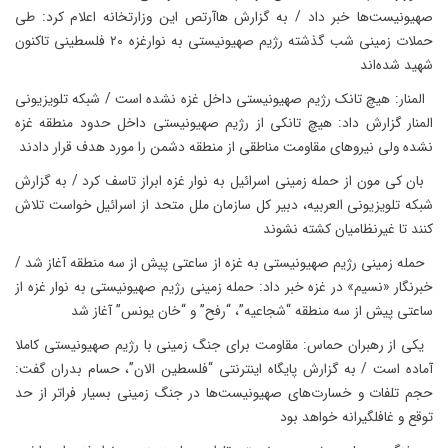
صهیونیست‌ها خبر داد / به گزارش هاآرتص این وزارتخانه اعلام کرد: طی
حملات زمینی شب گذشته رژیم صهیونیستی به نوارغزه ۲۰ فلسطینی تاکنون
شهید شده‌اند
المنار: هیچ تانک رژیم صهیونیستی داخل غزه نشده است / شبکه تلویزیونی
المنار گزارش داد: هیچ تانکی از رژیم صهیونیستی داخل حدود منطقه غزه
نشده ولی نیروهای مقاومت مناطقی از منطقه دشمن را مورد هدف قرار دادند
بان کی مون از حمله زمینی اسرائیل به نوار غزه ابراز تاسف کرد / به گزارش
شبکه تلویزیونی العربیه، دبیر کل سازمان ملل متحد از اسرائیل خواست تلاش
کنند تا غیرنظامیان کشته نشوند
حمله زمینی رژیم صهیونیستی به غزه از ساعتی پیش از سه منطقه آغاز شد /
خبرنگار «نسیم» در غزه خبر داد: حمله زمینی رژیم صهیونیستی به نوار غزه از
ساعتی پیش از سه منطقه “شجاعیه”، “رفح” و “خان یونس” آغاز شد
یکی از رهبران حماس: مقاومت برای جنگ زمینی با رژیم صهیونیستی کاملا
آماده است / به گزارش پایگاه اینترنتی “فلسطین الان”، حسام بدران گفت:
حجم تلفات و خسارت‌های صهیونیست‌ها در جنگ زمینی بسیار فراتر از حد
توقع و غافلگیرانه خواهد بود