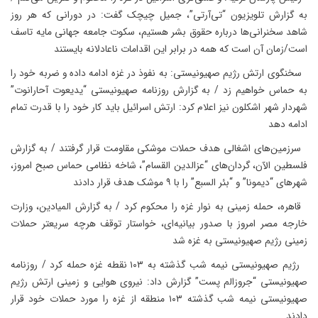
به گزارش تلویزیون “تی‌آر‌تی”، جمیل چیچک گفت: در دورانی که هر روز
شاهد سخنرانی‌ها درباره حقوق بشر هستیم، سکوت جامعه جهانی مایه تاسف
است/زمان آن است که همه در برابر این اقدامات ناعادلانه بایستند
سخنگوی ارتش رژیم صهیونیستی: به نفوذ در غزه ادامه داده و ضربه خود را
به حماس خواهیم زد / به گزارش روزنامه صهیونیستی “یدیعوت آحارانوت”
شهردار شهر اشکلون نیز اعلام کرد: ارتش اسرائیل باید کار خود را با قدرت تمام
ادامه دهد
سرزمین‌های اشغالی هدف حملات موشکی مقاومت قرار گرفتند / به گزارش
فلسطین الآن، گردان‌های “عزالدین القسام”، شاخه نظامی حماس صبح امروز،
شهرهای “دیمونا” و “بئر السبع” را با ۹ موشک هدف قرار دادند
قاهره، حمله زمینی به نوار غزه را محکوم کرد / به گزارش المیادین، وزارت
خارجه مصر امروز با صدور بیانیه‌ای، خواستار توقف هرچه سریعتر حملات
زمینی رژیم صهیونیستی به غزه شد
رژیم صهیونیستی نیمه شب گذشته به ۱۰۳ نقطه غزه حمله کرد / روزنامه
صهیونیستی “جروزالم پست” گزارش داد: نیروی هوایی و زمینی ارتش رژیم
صهیونیستی نیمه شب گذشته ۱۰۳ منطقه از غزه را مورد حملات خود قرار
دادند