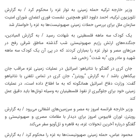
وزیر خارجه ترکیه حمله زمینی به نوار غزه را محکوم کرد / به گزارش
تلویزیون ترکیه، احمد داوود اغلو همچنین نشست فوری اعضای شورای امنیت
سازمان ملل برای بررسی حملات زمینی صهیونیست‌ها به غزه را خواستار شد
یک کودک سه ماهه فلسطینی به شهادت رسید / به گزارش المیادین،
جنگنده‌های ارتش رژیم صهیونیستی شب گذشته مناطق شرقی رفح در
مرزهای مصر و نوار غزه را بمباران کردند که در پی آن یک کودک سه ماهه
شهید و مادر وی “به شدت” زخمی شد
جان کری در گفتگو با نتانیاهو: اسرائیل در عملیات‌‌ زمینی غزه مراقب جان
بیگناهان باشد / به گزارش “رویترز”، جان کری در تماس تلفنی با نتانیاهو
گفت: وزارت دفاع اسرائیل همانگونه که به ما اطلاع داده است، در عملیات
زمینی خود برای جلوگیری از نفوذ فلسطینیان به وسیله تونل‌‌ها باید دقیق عمل
کند
وزیر خارجه فرانسه امروز به مصر و سرزمین‌های اشغالی می‌رود / به گزارش
رویترز، لوران فابیوس امروز برای دیدار با مقامات مصری و صهیونیستی و
گفتگو درباره‌‌ آخرین تحولات غزه، به قاهره و تل‌آویو سفر می‌کند
محمود عباس، حمله زمینی صهیونیست‌ها به غزه را محکوم کرد / به گزارش