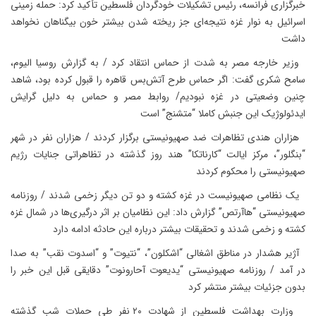
خبرگزاری فرانسه، رئیس تشکیلات خودگردان فلسطین تأکید کرد: حمله زمینی
اسرائیل به نوار غزه نتیجه‌ای جز ریخته شدن بیشتر خون بیگناهان نخواهد
داشت
وزیر خارجه مصر به شدت از حماس انتقاد کرد / به گزارش روسیا الیوم،
سامح شکری گفت: اگر حماس طرح آتش‌بس قاهره را قبول کرده بود، شاهد
چنین وضعیتی در غزه نبودیم/ روابط مصر و حماس به دلیل گرایش
ایدئولوژیک این جنبش کاملا “متشنج” است
هزاران هندی تظاهرات ضد صهیونیستی برگزار کردند / هزاران نفر در شهر
“بنگلور”، مرکز ایالت “کارناتکا” هند روز گذشته در تظاهراتی جنایات رژیم
صهیونیستی را محکوم کردند
یک نظامی صهیونیست در غزه کشته و دو تن دیگر زخمی شدند / روزنامه
صهیونیستی “هاآرتص” گزارش داد: این نظامیان بر اثر درگیری‌ها در شمال غزه
کشته و زخمی شدند و تحقیقات بیشتر درباره این حادثه ادامه دارد
آژیر هشدار در مناطق اشغالی “اشکلون”، “نتیوت” و “اسدوت نقب” به صدا
در آمد / روزنامه صهیونیستی “یدیعوت آحارونوت” دقایقی قبل این خبر را
بدون جزئیات بیشتر منتشر کرد
وزارت بهداشت فلسطین از شهادت ۲۰ نفر طی حملات شب گذشته