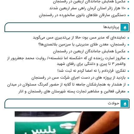
عکس| همایش جاماندگان اربعین در رفسنجان
۱۱۰ هزار زائر استان کرمان راهی سفر اربعین شدند
دستگیری سارقان طلاهای بانوی سالخورده در رفسنجان
پربازدیدها
نماینده‌ای که مدیر مس بود؛ حالا از بی‌تدبیری مس می‌گوید
رفسنجان، معدن طلای مدیریتی یا سرزمین بلاتصدی‌ها؟
عکس| همایش جاماندگان اربعین در رفسنجان
سالروز اسارت رزمنده ای که «شکسته اما ننشسته»/ روایت محمد جعفرپور از
والفجر ۳ تا پیری و دلتنگی برای رفقای شهید
تفکری: قراردادم را نه امضا کردم نه ثبت شد!
بازدید از پروژه های در دست اجرای شرکت مس در رفسنجان
از هشدار به هنجارشکنان جامعه تا گلایه از حضور کمرنگ مسئولان در میدان
معرفی فعالین و مشاهیر تجارت پسته شهرستان های رفسنجان و انار
حوادث