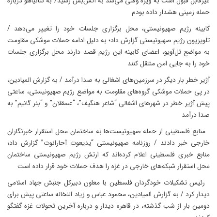
غیرقابل قبول است به ویژه وقتی می‌شد به آتش‌بس رسید/ به نتانیاهو درباره
حمله زمینی هشدار داده بودم
کابینه رژیم صهیونیستی، محل برگزاری جلسات خود را تغییر می‌دهد /
تلویزیون رژیم صهیونیستی گزارش داد؛ به دلیل ادامه حملات موشکی مقاومت
به مواضع تل‌آویو، اعضای کابینه این رژیم قصد دارند محل برگزاری جلسات
خود را به جایی امن منتقل کنند
آژیر خطر بار دیگر در سرزمین‌های اشغالی به صدا درآمد / به گزارش المیادین،
در پی حملات موشکی گروه‌های مقاومت به مواضع رژیم صهیونیستی، ساعتی
پیش آژیر خطر در شهرهای اشغالی “شاعر هنگیف”، “عسقلان” و “بئر گانیم” به
صدا درآمد
منابع فلسطینی از حمله صهیونیست‌ها به ساختمان محل استقرار خبرنگاران
خارجی خبر دادند / روزنامه صهیونیستی “یدیعوت آحارانوت” گزارش داد؛
منابع خبری فلسطینی اعلام کرده‌‌اند که ارتش رژیم صهیونیستی ساختمان
محل استقرار شبکه‌‌های خارجی در غزه را هدف حملات خود قرار داده است
رئیس تشکیلات خودگردان فلسطین با معاون دبیرکل جنبش جهاد اسلامی
دیدار کرد / به گزارش المیادین، محمود عباس و زیاد النخاله ساعتی پیش برای
دومین بار از شب گذشته، در قاهره دیدار و درباره‌ آخرین تحولات غزه گفتگو