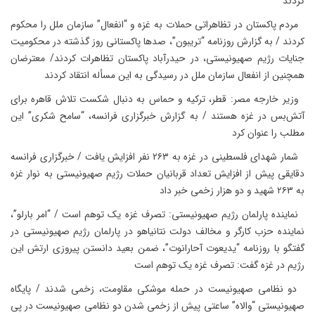
کردند
مردم پاکستان در تظاهراتی حملات به غزه و “انفعال” سازمان ملل را محکوم
کردند / به گزارش روزنامه “تریبون”، صدها پاکستانی روز گذشته در محکومیت
جنایات رژیم صهیونیستی، در حیدر‌‌آباد پاکستان تظاهرات کردند/ معترضان
همچنین از انفعال سازمان ملل در رسیدگی به این مسأله انتقاد کردند
وزیر خارجه مصر: قطر، ترکیه و حماس به دنبال شکست تلاش قاهره برای
آتش‌بس در غزه هستند / به گزارش خبرگزاری فرانسه، “سامح شکری” این
مطلب را عنوان کرد
شمار شهدای فلسطینی در غزه به ۲۶۳ نفر افزایش یافت / خبرگزاری فرانسه
دقایقی پیش از افزایش تعداد قربانیان حملات رژیم صهیونیستی به نوار غزه
به ۲۶۳ شهید و دو هزار زخمی خبر داد
نماینده پارلمان رژیم صهیونیستی: تصرف غزه یک توهم است / “امر بارلو”،
نماینده حزب کارگر و مخالف دولت نتانیاهو در پارلمان رژیم صهیونیستی در
گفتگو با روزنامه “یدیعوت آحارانوت”، ضمن بعید دانستن پیروزی ارتش این
رژیم در غزه گفت: تصرف غزه یک توهم است
دو نظامی صهیونیست در حمله موشکی مقاومت، زخمی شدند / پایگاه
صهیونیستی “والاه” ساعتی پیش از زخمی شدن دو نظامی صهیونیست در پی