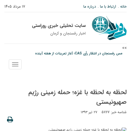
خانه
ارتباط با ما
درباره ما
۱۷ مرداد ۱۴۰۵
سایت تحلیلی خبری روراستی
اخبار رفسنجان و كرمان
مس رفسنجان در انتظار رأی CAS؛ آغاز تمرینات از هفته آینده
پیام رئیس کل دادگستری استان کرمان به مناسبت ۱۷ مردادماه سالروز شهادت شهید
نمایش
صارمی و روز خبرنگار
منو
پیش‌بینی هواشناسی برای استان کرمان؛ از وزش باد و گردوخاک تا رگبار و رعدوبرق
لحظه به لحظه با غزه؛ حمله زمینی رژیم
صهیونیستی
شناسه خبر: 5767
۲۷ تیر ۱۳۹۳