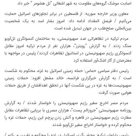
اصابت موشک گروه‌های مقاومت به شهر اشغالی “تل هشومر ” خبر داد
معاون وزیر خارجه سوریه: از فلسطین در برابر تجاوزهای اسرائیل حمایت
می‌کنیم / فیصل المقداد ادامه داد: امروز بشار اسد به یک شخصیت
بین‌‌المللی صلح‌طلب در جهان تبدیل شده است
مردم ترکیه در تظاهراتی ضد صهیونیستی، به ساختمان کنسولگری تل‌‌آویو
سنگ زدند / به گزارش “رویترز”، هزاران نفر از مردم ترکیه امروز مقابل
کنسولگری رژیم صهیونیستی در استانبول تظاهرات کردند/ پلیس در مواجهه با
معترضان از گاز اشک‌‌آور استفاده کرد
رئیس دفتر سیاسی حماس: حمله زمینی اسرائیل به غزه، محکوم به شکست
است / به گزارش خبرگزاری فرانسه، خالد مشعل افزود: حملات زمینی
صهیونیست‌ها به غزه در پی شکست آنها در تحقق اهدافشان از طریق حملات
هوایی صورت گرفت
مردم مصر اخرج سفیر رژیم صهیونیستی را خواستار شدند / به گزارش
روزنامه صهیونیستی “جروزالم پست”، هزاران مصری با برپایی تظاهرات مقابل
سفارت رژیم صهیونیستی در قاهره و آتش زدن پرچم این رژیم، حملات غزه را
محکوم کرده و خواستار اخراج سفیر تل‌آویو شدند
رئیس پارلمان ترکیه: وحشی‌گری اسرائیل در غزه را محکوم و نفرین می‌کنم /