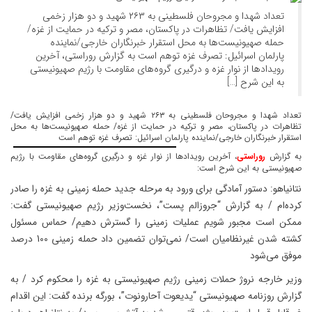
تعداد شهدا و مجروحان فلسطینی به ۲۶۳ شهید و دو هزار زخمی
افزایش یافت/ تظاهرات در پاکستان، مصر و ترکیه در حمایت از غزه/
حمله صهیونیست‌ها به محل استقرار خبرنگاران خارجی/نماینده
پارلمان اسرائیل: تصرف غزه توهم است به گزارش روراستی، آخرین
رویدادها از نوار غزه و درگیری گروه‌های مقاومت با رژیم صهیونیستی
به این شرح […]
تعداد شهدا و مجروحان فلسطینی به ۲۶۳ شهید و دو هزار زخمی افزایش یافت/
تظاهرات در پاکستان، مصر و ترکیه در حمایت از غزه/ حمله صهیونیست‌ها به محل
استقرار خبرنگاران خارجی/نماینده پارلمان اسرائیل: تصرف غزه توهم است
به گزارش
روراستی
،
آخرین رویدادها از نوار غزه و درگیری گروه‌های مقاومت با رژیم
صهیونیستی به این شرح است:
نتانیاهو: دستور آمادگی برای ورود به مرحله جدید حمله زمینی به غزه را صادر
کرده‌‌ام / به گزارش “جروزالم پست”، نخست‌وزیر رژیم صهیونیستی گفت:
ممکن است مجبور شویم عملیات زمینی را گسترش دهیم/ حماس مسئول
کشته شدن غیرنظامیان است/ نمی‌توان تضمین داد حمله زمینی 100 درصد
موفق می‌شود
وزیر خارجه نروژ حملات زمینی رژیم صهیونیستی به غزه را محکوم کرد / به
گزارش روزنامه صهیونیستی “یدیعوت ‌آحارونوت”، بورگه برنده گفت: این اقدام