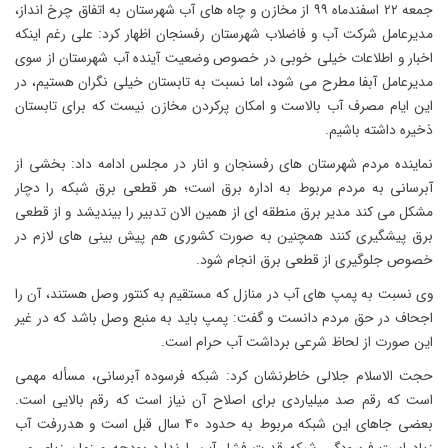
جمعه ۲۲ اسفندماه ۹۹ از مخازن و چاه های آب شهرستان به اتفاق چرخ انداز،
مدیرعامل شرکت آب و فاضلاب شهرستان رفسنجان اظهار کرد: علی رغم اینکه
اخبار و اطلاعات خیلی خوبی در خصوص وضعیت آینده آب شهرستان از سوی
مدیرعامل آبفا مطرح می شود، اما نسبت به تابستان خیلی نگران هستیم، در
این ایام مصرف آب بالاست و امکان پرکردن مخازن نیست که برای تابستان
ذخیره داشته باشیم.
نماینده مردم شهرستان های رفسنجان و انار در مجلس ادامه داد: بخشی از
آبرسانی به مردم مربوط به اداره برق است؛ هر قطعی برق شبکه را دچار
مشکل می کند مدیر برق منطقه ای از همین الان تدبیر را بیندیشد و از قطعی
برق پیشگیری کنند همچنین به صورت کشوری هم پیش بینی های لازم در
خصوص جلوگیری از قطعی برق انجام شود.
وی نسبت به پمپ های آب در منازل که مستقیم به کنتور وصل هستند، آن را
اجحاف در حق مردم دانست و گفت: پمپ باید به منبع وصل باشد که در غیر
این صورت از لحاظ شرعی برداشت آب حرام است.
حجت الاسلام جلالی خاطرنشان کرد: شبکه فرسوده آبرسانی، مسأله مهمی
است که رقم صد میلیاردی برای اصلاح آن نیاز است که رقم بالایی است.
بعضی جاهای این شبکه مربوط به حدود ۴۰ سال قبل است و هدررفت آب