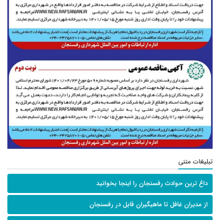
تبلیغات متنی
داغ ترین حوادث رفسنجان را اینجا بخوانید
از مدیران غافل تا ماهیگیران قابل در رفسنجان