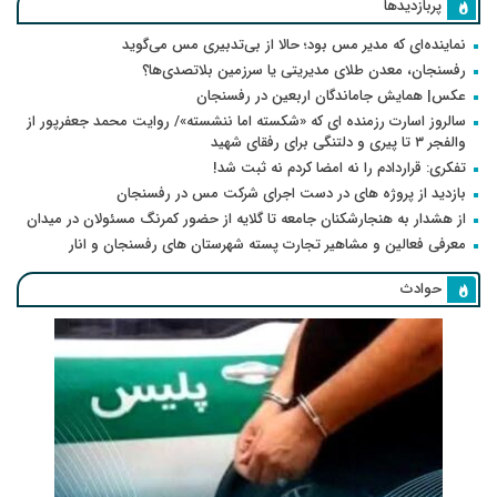
پربازدیدها
نماینده‌ای که مدیر مس بود؛ حالا از بی‌تدبیری مس می‌گوید
رفسنجان، معدن طلای مدیریتی یا سرزمین بلاتصدی‌ها؟
عکس| همایش جاماندگان اربعین در رفسنجان
سالروز اسارت رزمنده ای که «شکسته اما ننشسته»/ روایت محمد جعفرپور از
والفجر ۳ تا پیری و دلتنگی برای رفقای شهید
تفکری: قراردادم را نه امضا کردم نه ثبت شد!
بازدید از پروژه های در دست اجرای شرکت مس در رفسنجان
از هشدار به هنجارشکنان جامعه تا گلایه از حضور کمرنگ مسئولان در میدان
معرفی فعالین و مشاهیر تجارت پسته شهرستان های رفسنجان و انار
حوادث