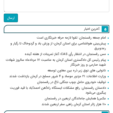
ارسال
آخرین اخبار
امام جمعه رفسنجان: تقوا لازمه حرفه خبرنگاری است
پیش‌بینی هواشناسی برای استان کرمان؛ از وزش باد و گردوخاک تا رگبار و
رعدوبرق
مس رفسنجان در انتظار رأی CAS؛ آغاز تمرینات از هفته آینده
پیام رئیس کل دادگستری استان کرمان به مناسبت ۱۷ مردادماه سالروز شهادت
شهید صارمی و روز خبرنگار
نانوایی های نوق زیر ذره بین معاون توسعه
وزارت اطلاعات: ۲۱ مزدور موساد و ۴ شرور مسلح در کرمان بازداشت شدند
توقیف خودروی حامل چوب جنگلی تاغ در رفسنجان
دادستان رفسنجان: رفع مشکلات ایستگاه راه‌آهن احمدآباد با قید فوریت
پیگیری می‌شود
عکس| همایش جاماندگان اربعین در رفسنجان
۱۱۰ هزار زائر استان کرمان راهی سفر اربعین شدند