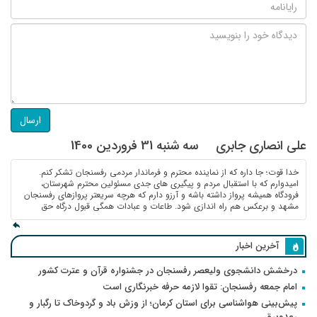
ارسال
علی انصاری جابری
سه شنبه 31 فروردین 1400
خدا قوت؛ جا داره که از نماینده محترم و فرماندار مردمی رفسنجان تشکر کنم.
امیدوارم که با استقبال مردم و پیگیری های جدی مسئولین محترم شهرستان،
فرودگاه همیشه پرواز داشته باشه و آرزو دارم که هرچه سریعتر پروازهای رفسنجان
مشهد و برعکس هم راه اندازی شود. طاعات و عبادات همگی قبول درگاه حق
آخرین اخبار
درخشش دانشجوی ولیعصر رفسنجان در جشنواره قرآن و عترت کشور
امام جمعه رفسنجان: تقوا لازمه حرفه خبرنگاری است
پیش‌بینی هواشناسی برای استان کرمان؛ از وزش باد و گردوخاک تا رگبار و
رعدوبرق