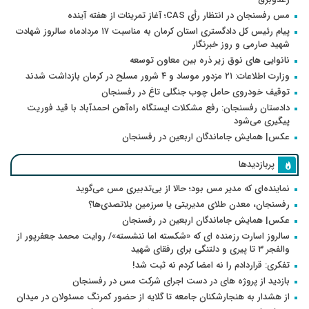
مس رفسنجان در انتظار رأی CAS؛ آغاز تمرینات از هفته آینده
پیام رئیس کل دادگستری استان کرمان به مناسبت ۱۷ مردادماه سالروز شهادت
شهید صارمی و روز خبرنگار
نانوایی های نوق زیر ذره بین معاون توسعه
وزارت اطلاعات: ۲۱ مزدور موساد و ۴ شرور مسلح در کرمان بازداشت شدند
توقیف خودروی حامل چوب جنگلی تاغ در رفسنجان
دادستان رفسنجان: رفع مشکلات ایستگاه راه‌آهن احمدآباد با قید فوریت
پیگیری می‌شود
عکس| همایش جاماندگان اربعین در رفسنجان
پربازدیدها
نماینده‌ای که مدیر مس بود؛ حالا از بی‌تدبیری مس می‌گوید
رفسنجان، معدن طلای مدیریتی یا سرزمین بلاتصدی‌ها؟
عکس| همایش جاماندگان اربعین در رفسنجان
سالروز اسارت رزمنده ای که «شکسته اما ننشسته»/ روایت محمد جعفرپور از
والفجر ۳ تا پیری و دلتنگی برای رفقای شهید
تفکری: قراردادم را نه امضا کردم نه ثبت شد!
بازدید از پروژه های در دست اجرای شرکت مس در رفسنجان
از هشدار به هنجارشکنان جامعه تا گلایه از حضور کمرنگ مسئولان در میدان