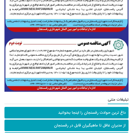
تبلیغات متنی
داغ ترین حوادث رفسنجان را اینجا بخوانید
از مدیران غافل تا ماهیگیران قابل در رفسنجان