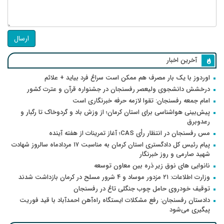
ارسال
آخرین اخبار
اوردوز با یک بار مصرف هم ممکن است سراغ فرد بیاید + علائم
درخشش دانشجوی ولیعصر رفسنجان در جشنواره قرآن و عترت کشور
امام جمعه رفسنجان: تقوا لازمه حرفه خبرنگاری است
پیش‌بینی هواشناسی برای استان کرمان؛ از وزش باد و گردوخاک تا رگبار و
رعدوبرق
مس رفسنجان در انتظار رأی CAS؛ آغاز تمرینات از هفته آینده
پیام رئیس کل دادگستری استان کرمان به مناسبت ۱۷ مردادماه سالروز شهادت
شهید صارمی و روز خبرنگار
نانوایی های نوق زیر ذره بین معاون توسعه
وزارت اطلاعات: ۲۱ مزدور موساد و ۴ شرور مسلح در کرمان بازداشت شدند
توقیف خودروی حامل چوب جنگلی تاغ در رفسنجان
دادستان رفسنجان: رفع مشکلات ایستگاه راه‌آهن احمدآباد با قید فوریت
پیگیری می‌شود