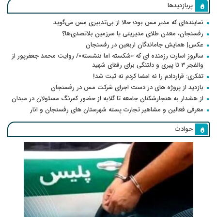
پربازدیدها
نماینده‌ای که مدیر مس بود؛ حالا از بی‌تدبیری مس می‌گوید
رفسنجان، معدن طلای مدیریتی یا سرزمین بلاتصدی‌ها؟
عکس| همایش جاماندگان اربعین در رفسنجان
سالروز اسارت رزمنده ای که «شکسته اما ننشسته»/ روایت محمد جعفرپور از
والفجر ۳ تا پیری و دلتنگی برای رفقای شهید
تفکری: قراردادم را نه امضا کردم نه ثبت شد!
بازدید از پروژه های در دست اجرای شرکت مس در رفسنجان
از هشدار به هنجارشکنان جامعه تا گلایه از حضور کمرنگ مسئولان در میدان
معرفی فعالین و مشاهیر تجارت پسته شهرستان های رفسنجان و انار
حوادث