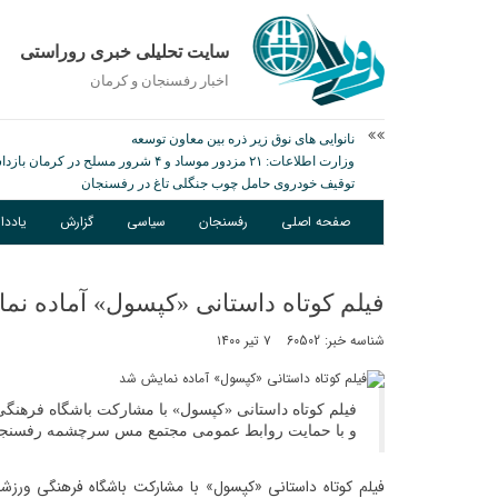
سایت تحلیلی خبری روراستی
اخبار رفسنجان و كرمان
نانوایی های نوق زیر ذره بین معاون توسعه
وزارت اطلاعات: ۲۱ مزدور موساد و ۴ شرور مسلح در کرمان بازداشت شدند
توقیف خودروی حامل چوب جنگلی تاغ در رفسنجان
صفحه اصلی
رفسنجان
سیاسی
گزارش
یادد
فیلم کوتاه داستانی «کپسول» آماده نم
شناسه خبر: 60502
۷ تیر ۱۴۰۰
فیلم کوتاه داستانی «کپسول» با مشارکت باشگاه فر
و با حمایت روابط عمومی مجتمع مس سرچشمه رفسنجان 
فیلم کوتاه داستانی «کپسول» با مشارکت باشگاه فرهنگی و