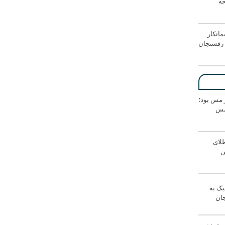
حه
انکار
رفسنجان
ر مس بود؛
 مس
لای
ن
یک به
جان