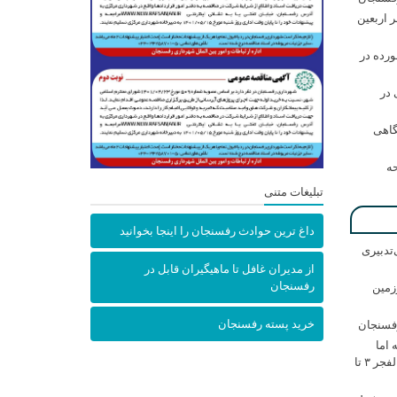
ر اربعین
رده در
در
گاهی
حه
تبلیغات متنی
داغ ترین حوادث رفسنجان را اینجا بخوانید
‌تدبیری
از مدیران غافل تا ماهیگیران قابل در
رفسنجان
زمین
خرید پسته رفسنجان
فسنجان
اما
ننشسته»/ روایت محمد جعفرپور از والفجر ۳ تا