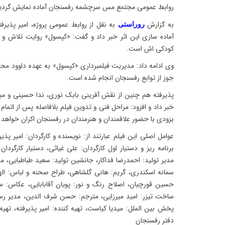
روابط عمومی مجتمع مس سرچشمه رفسنجان آماده نمایش گردی
به گزارش
به نقل از روابط عمومی پروژه، امیر پذیرفت
روراستی
آماده سازی این اثر خبر داد و گفت: «کپسول» روایت تلاش و 
کودکی اش است.
وی ادامه داد: مدیریت فیلمبرداری «کپسول» به عهده داوود محم
جوز از توابع رفسنجان انجام شده است.
پذیرفته هم چنین از نقش آفرینی بابک نوری، ندا حسینی و میلا
خبر داد و افزود: مراحل فنی و تدوین فیلم بلافاصله پس از اتمام ف
بزودی با حضور علاقمندان و هنرمندان در رفسنجان اکران خواهد 
عوامل اصلی این فیلم عبارتند از: نویسنده و کارگردان: امیر پذی
برنامه ریز و دستیار اول کارگردان: علی غیاثی، دستیار کارگرد
مدیر تولید: احمدرضا فداکار، جانشین تولید: سعید طباطبایی، 
سمانه اسکندری، گریم: هانی گلشاهی، طراح صحنه و لباس: اله
حسین قورچیان، اصلاح رنگ و نور: پویان آقابابایی، عکاس: س
ساخت تیزر: امید میرزایی، مترجم: حسن شرف الدین، مدیر رسا
پخش بین الملل: میدیا کیاست، تهیه کننده: امیر پذیرفته، تهی
دفتر رفسنجان