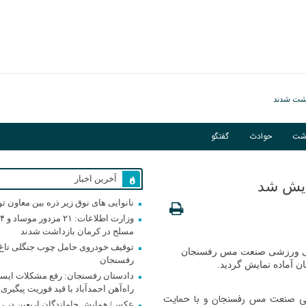
اشت
حوادث
گفتگو
آخرین اخبار
ایش شد
نانوایی های نوق زیر ذره بین معاون ت
و
مسلح در کرمان بازداشت شدند
توقیف خودروی حامل چوب جنگلی تاغ 
هنگی ورزشی صنعت مس رفسنجان
رفسنجان
آماده نمایش گردید.
دادستان رفسنجان: رفع مشکلات ایست
راه‌آهن احمدآباد با قید فوریت پیگیری
رزشی صنعت مس رفسنجان و با حمایت
عکس| همایش جاماندگان اربعین در ر