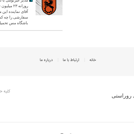
مدیر غیربومی با 
روزانه ۲۳ میل
آقای نماینده این م
سفارشی را چه کس
باشگاه مس تحمیل
خانه
ارتباط با ما
درباره ما
کلیه ح
 روراستی