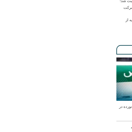
ثبت شد!
شرکت
ه از
ورده در
له