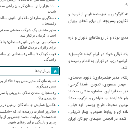
د.
۱۱۰ هزار زائر استان کرمان راهی سف
شدند
ه کارگردان و نویسنده فیلم از تولید و
دستگیری سارقان طلاهای بانوی سالخو
تکاپوی پسربچه ای برای تحقق رویای
رفسنجان
مدیر متخلف یک شرکت صنعتی معدنی 
استان کرمان برکنار شد
دی بوده و در روستاهای داوران و دره
موکب بی بی شهربانو رفسنجان؛ پناه
برای زائران نزدیک قتلگاه
د ترقی خواه در فیلم کوتاه «کپسول»
فوت کودک ۷ ساله رفسنجانی در سان
رانندگی
یلمبرداری، در تهران به اتمام رسیده و
شد.
پربازدیدها
رفته، مدیر فیلمبرداری: داوود محمدی،
نماینده‌ای که مدیر مس بود؛ حالا از بی
ان: مهیار صیفوری، تدوین: شیدا گرجی،
مس می‌گوید
مدیر صدابرداری: سلمان، منشی صحنه:
رفسنجان، معدن طلای مدیریتی یا سر
ام خدابنده لو، طراحی و ترکیب صدا:
بلاتصدی‌ها؟
یمین محیط، طراح پوستر: آیه فیلی،
عکس| همایش جاماندگان اربعین در ر
نه ای و روابط عمومی: بهناز شریفی،
سالروز اسارت رزمنده ای که «شکسته 
ه شده در انجمن سینمای جوانان ایران
پیری و دلتنگی برای رفقای شهید