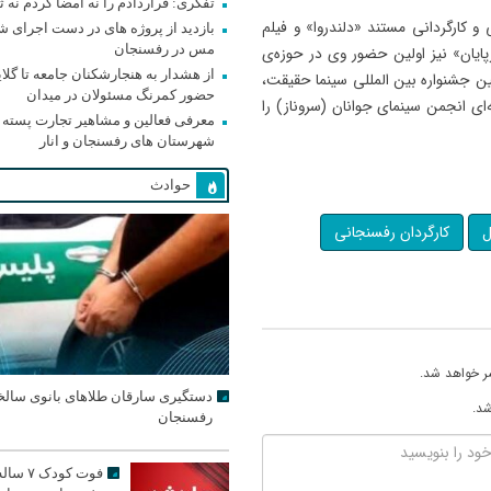
تفکری: قراردادم را نه امضا کردم نه 
 و کارگردانی مستند «دلندروا» و فیلم
بازدید از پروژه های در دست اجرای 
مس در رفسنجان
رپایان» نیز اولین حضور وی در حوزه‌ی
از هشدار به هنجارشکنان جامعه تا گلای
ن جشنواره بین المللی سینما حقیقت،
حضور کمرنگ مسئولان در میدان
ای انجمن سینمای جوانان (سروناز) را
معرفی فعالین و مشاهیر تجارت پسته
شهرستان های رفسنجان و انار
حوادث
ل
کارگردان رفسنجانی
ر خواهد شد.
دستگیری سارقان طلاهای بانوی سالخ
شد.
رفسنجان
فوت کودک ۷ سا