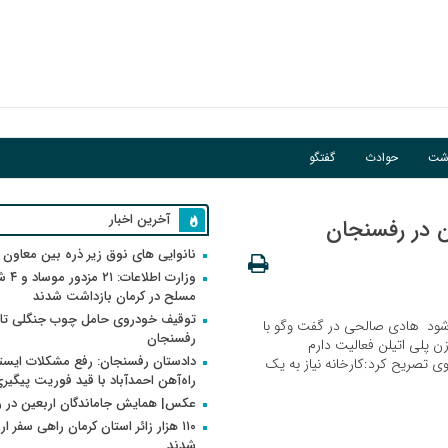
اشت
حوادث
گفتگو
آخرین اخبار
لن در رفسنجان
نانوایی های نوق زیر ذره بین معاون
وزارت اطلاعات
مسلح در کرمان بازداشت شدند
توقیف خودروی حامل چوب جنگلی تاغ
ی شود هادی صالحی در گفت وگو با
رفسنجان
ن پلی اتیلن فعالیت دارم
دادستان رفسنجان: رفع مشکلات ایست
وی تصریح کرد:کارخانه نیاز به یک
راه‌آهن احمدآباد با قید فوریت پیگیر
عکس| همایش جاماندگان اربعین در 
۱۱۰ هزار زائر استان کرمان راهی سفر ا
شدند