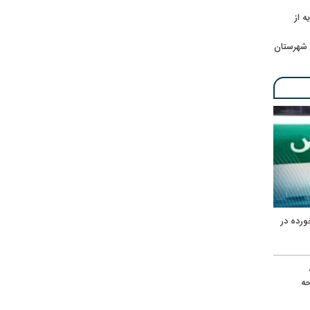
ه از
 شهرستان
ورده در
ه
حه