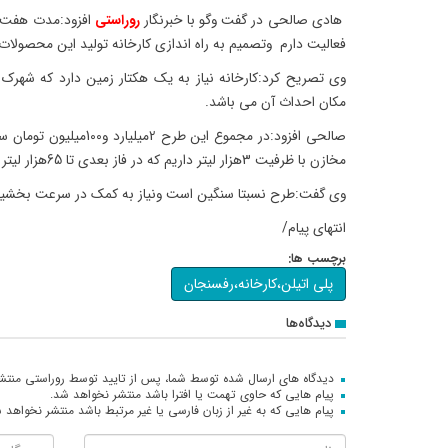
هادی صالحی در گفت وگو با خبرنگار
روراستی
افزود:مدت هفت س
فعالیت دارم وتصمیم به راه اندازی کارخانه تولید این محصولات ر
وی تصریح کرد:کارخانه نیاز به یک هکتار زمین دارد که شهرک 
مکان احداث آن می باشد.
صالحی افزود:در مجموع این طر
مخازن با ظرفیت 3هزار لیتر داریم که در فاز بعدی تا 65هزار لیتر تولید خواهیم داشت.
وی گفت:طرح نسبتا سنگین است ونیاز به کمک در سرعت بخشیدن
انتهای پیام/
برچسب ها:
پلی اتیلن،کارخانه،رفسنجان
دیدگاه‌ها
دیدگاه های ارسال شده توسط شما، پس از تایید توسط روراستی منتش
پیام هایی که حاوی تهمت یا افترا باشد منتشر نخواهد شد.
پیام هایی که به غیر از زبان فارسی یا غیر مرتبط باشد منتشر نخواهد 