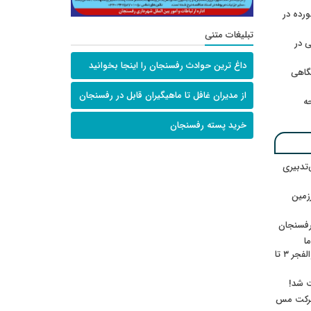
رده در
تبلیغات متنی
 در
داغ ترین حوادث رفسنجان را اینجا بخوانید
گاهی
از مدیران غافل تا ماهیگیران قابل در رفسنجان
حه
خرید پسته رفسنجان
‌تدبیری
زمین
رفسنجان
ا
ننشسته»/ روایت محمد جعفرپور از والفجر ۳ تا
ت شد!
 شرکت مس