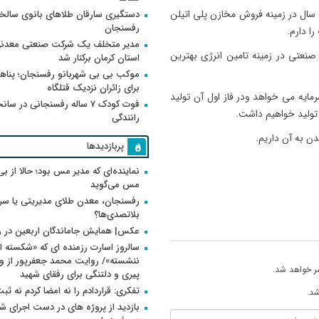
ال در زمینه فروش مخازن پلی اتیلن
دستگیری سارقان طلاهای بانوی سالخو
رفسنجان
ا دارم.
مدیر متخلف یک شرکت صنعتی معدنی
صنعتی در زمینه تامین انرژی بهترین
استان کرمان برکنار شد
موکب بی بی شهربانو رفسنجان؛ پناه
برای زائران نزدیک قتلگاه
ح 2میلیارد و100میلیون تومان سرمایه می خواهد ودر فاز اول آن تولید
فوت کودک ۷ ساله رفسنجانی در سان
رانندگی
 به آن داریم.
پربازدیدها
نماینده‌ای که مدیر مس بود؛ حالا از بی
مس می‌گوید
رفسنجان، معدن طلای مدیریتی یا سر
بلاتصدی‌ها؟
عکس| همایش جاماندگان اربعین در 
سالروز اسارت رزمنده ای که «شکسته ام
ر خواهد شد.
پیری و دلتنگی برای رفقای شهید
تفکری: قراردادم را نه امضا کردم نه ثب
شد.
بازدید از پروژه های در دست اجرای