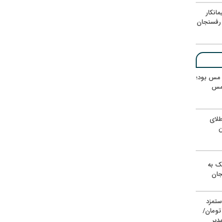
انکار
رفسنجان
ر مس بود؛
 مس
لای
ن
یک به
جان
ستمزد
یون تومان/
دیر