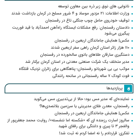
نانوایی های نوق زیر ذره بین معاون توسعه
وزارت اطلاعات: ۲۱ مزدور موساد و ۴ شرور مسلح در کرمان بازداشت شدند
توقیف خودروی حامل چوب جنگلی تاغ در رفسنجان
دادستان رفسنجان: رفع مشکلات ایستگاه راه‌آهن احمدآباد با قید فوریت
پیگیری می‌شود
عکس| همایش جاماندگان اربعین در رفسنجان
۱۱۰ هزار زائر استان کرمان راهی سفر اربعین شدند
دستگیری سارقان طلاهای بانوی سالخورده در رفسنجان
مدیر متخلف یک شرکت صنعتی معدنی در استان کرمان برکنار شد
موکب بی بی شهربانو رفسنجان؛ پناهگاهی برای زائران نزدیک قتلگاه
فوت کودک ۷ ساله رفسنجانی در سانحه رانندگی
پربازدیدها
نماینده‌ای که مدیر مس بود؛ حالا از بی‌تدبیری مس می‌گوید
رفسنجان، معدن طلای مدیریتی یا سرزمین بلاتصدی‌ها؟
عکس| همایش جاماندگان اربعین در رفسنجان
سالروز اسارت رزمنده ای که «شکسته اما ننشسته»/ روایت محمد جعفرپور از
والفجر ۳ تا پیری و دلتنگی برای رفقای شهید
تفکری: قراردادم را نه امضا کردم نه ثبت شد!