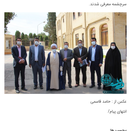
سرچشمه معرفی شدند.
عکس از : حامد قاسمی
انتهای پیام/
برچسب ها: