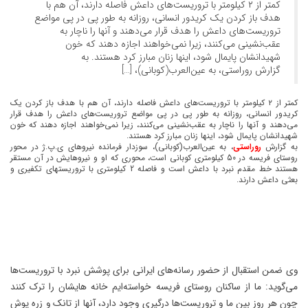
کمتر از ۲ کیلومتر با تروریست‌های داعش فاصله دارند، آن هم با
هدف باز کردن یک کریدور انسانی، روزانه به طور پی در پی مواضع
تروریست‌های داعش را هدف قرار می‌دهند و آنها را ناچار به
عقب‌نشینی می‌کنند، زیرا نمی‌خواهند اجازه دهند که خون
شهیدانشان پایمال شود، اینها زنان مبارز کرد هستند. به
گزارش روراستی، به عین‌العرب(کوبانی)، […]
کمتر از ۲ کیلومتر با تروریست‌های داعش فاصله دارند، آن هم با هدف باز کردن یک
کریدور انسانی، روزانه به طور پی در پی مواضع تروریست‌های داعش را هدف قرار
می‌دهند و آنها را ناچار به عقب‌نشینی می‌کنند، زیرا نمی‌خواهند اجازه دهند که خون
شهیدانشان پایمال شود، اینها زنان مبارز کرد هستند.
به گزارش
روراستی
، به عین‌العرب(کوبانی)، سوزدار فرمانده نیروهای ی.پ.ژ در محور
روستای فریسه در 50 کیلومتری کوبانی است، محوری که او و نیروهایش در آن مستقر
هستند خط مقدم نبرد با داعش است و فاصله 2 کیلومتری با تروریستهای تکفیری و
بعثی داعش دارند.
وی ضمن استقبال از حضور رسانه‌های ایرانی برای پوشش نبرد با تروریست‌ها
می‌گوید: ما از ساکنان روستای فریسه خواسته‌ایم خانه هایشان را ترک کنند
چون هر روز بین ما و تروریست‌ها درگیری وجود دارد، آنها از تانک و زره پوش