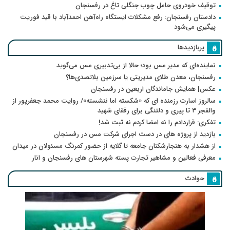
توقیف خودروی حامل چوب جنگلی تاغ در رفسنجان
دادستان رفسنجان: رفع مشکلات ایستگاه راه‌آهن احمدآباد با قید فوریت
پیگیری می‌شود
پربازدیدها
نماینده‌ای که مدیر مس بود؛ حالا از بی‌تدبیری مس می‌گوید
رفسنجان، معدن طلای مدیریتی یا سرزمین بلاتصدی‌ها؟
عکس| همایش جاماندگان اربعین در رفسنجان
سالروز اسارت رزمنده ای که «شکسته اما ننشسته»/ روایت محمد جعفرپور از
والفجر ۳ تا پیری و دلتنگی برای رفقای شهید
تفکری: قراردادم را نه امضا کردم نه ثبت شد!
بازدید از پروژه های در دست اجرای شرکت مس در رفسنجان
از هشدار به هنجارشکنان جامعه تا گلایه از حضور کمرنگ مسئولان در میدان
معرفی فعالین و مشاهیر تجارت پسته شهرستان های رفسنجان و انار
حوادث