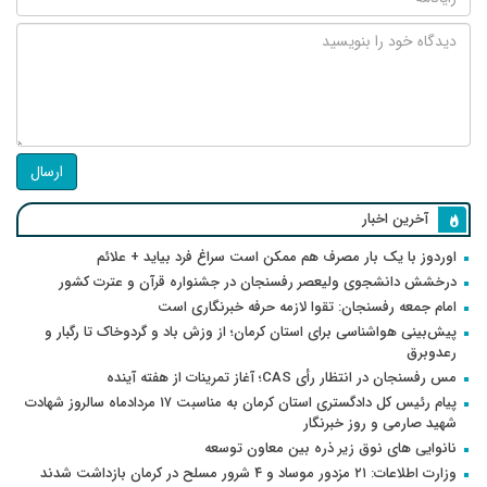
ارسال
آخرین اخبار
اوردوز با یک بار مصرف هم ممکن است سراغ فرد بیاید + علائم
درخشش دانشجوی ولیعصر رفسنجان در جشنواره قرآن و عترت کشور
امام جمعه رفسنجان: تقوا لازمه حرفه خبرنگاری است
پیش‌بینی هواشناسی برای استان کرمان؛ از وزش باد و گردوخاک تا رگبار و
رعدوبرق
مس رفسنجان در انتظار رأی CAS؛ آغاز تمرینات از هفته آینده
پیام رئیس کل دادگستری استان کرمان به مناسبت ۱۷ مردادماه سالروز شهادت
شهید صارمی و روز خبرنگار
نانوایی های نوق زیر ذره بین معاون توسعه
وزارت اطلاعات: ۲۱ مزدور موساد و ۴ شرور مسلح در کرمان بازداشت شدند