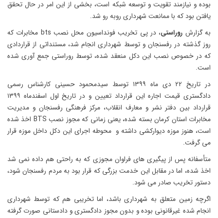
بوده و نیازمند تقویت و توسعه شبکه است، بخشی از این امر در حال تحقق
یافتن بود که با ممانعت شهرداری روبه رو شد.
به گزارش
روراستی
، در پی تخریب فونداسیون محل نصب bts مخابرات که
روز گذشته در رفسنجان و توسط شهرداری انجام شد، مستنداتی از قراردادی
که در خصوص نصب این دکل منعقد شده، توسط روراستی جمع آوری شده
است.
در تاریخ ۲۲ دی ماه ۱۳۹۹ توسط سیدمحمود حسینی کارشناس رسمی
دادگستری قیمت اجاره این قرارداد تعیین و در تاریخ اول اسفندماه ۱۳۹۹
قرارداد بین دفتر نشر و معارف انقلاب، مرکز فرهنگی رفسنجان و مدیریت
مخابرات استان کرمان بسته شده، یعنی زمانی که مجوز نصب BTS اخذ شده
است، هنوز موزه دیوارکشی داشته و محوطه اجرای این دکل داخل موزه قرار
می گرفت.
متأسفانه پس از پیگیری های فراوان مجوزی که به راحتی هم داده نمی شد
اخذ شده، اما در مقابل این خدمت بزرگی که قرار بود به مردم رفسنجان شود،
دستور تخریب صادر می شود.
اگرچه زمین متعلق به شهرداری باشد، اما تخریبی هم که توسط شهرداری
انجام شده غیرقانونی بوده و بدون مجوز دادگستری و دادستانی صورت گرفته