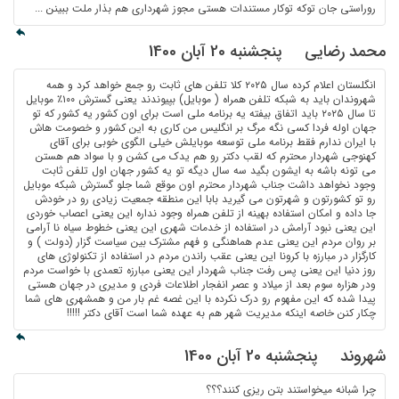
روراستی جان توکه توکار مستندات هستی مجوز شهرداری هم بذار ملت ببینن ...
محمد رضایی
پنجشنبه 20 آبان 1400
انگلستان اعلام کرده سال ۲۰۲۵ کلا تلفن های ثابت رو جمع خواهد کرد و همه
شهروندان باید به شبکه تلفن همراه ( موبایل) بپیوندند یعنی گسترش ۱۰۰٪ موبایل
تا سال ۲۰۲۵ باید اتفاق بیفته یه برنامه ملی است برای اون کشور یه کشور که تو
جهان اوله فردا کسی نگه مرگ بر انگلیس من کاری به این کشور و خصومت هاش
با ایران ندارم فقط برنامه ملی توسعه موبایلش خیلی الگوی خوبی برای آقای
کهنوجی شهردار محترم که لقب دکتر رو هم یدک می کشن و با سواد هم هستن
می تونه باشه به ایشون بگید سه سال دیگه تو یه کشور جهان اول تلفن ثابت
وجود نخواهد داشت جناب شهردار محترم اون موقع شما جلو گسترش شبکه موبایل
رو تو کشورتون و شهرتون می گیرید بابا این منطقه جمعیت زیادی رو در خودش
جا داده و امکان استفاده بهینه از تلفن همراه وجود نداره این یعنی اعصاب خوردی
این یعنی نبود آرامش در استفاده از خدمات شهری این یعنی خطوط سیاه نا آرامی
بر روان مردم این یعنی عدم هماهنگی و فهم مشترک بین سیاست گزار (دولت ) و
کارگزار در مبارزه با کرونا این یعنی عقب راندن مردم در استفاده از تکنولوژی های
روز دنیا این یعنی پس رفت جناب شهردار این یعنی مبارزه تعمدی با خواست مردم
ودر هزاره سوم بعد از میلاد و عصر انفجار اطلاعات فردی و مدیری در جهان هستی
پیدا شده که این مفهوم رو درک نکرده با این غصه غم بار من و همشهری های شما
چکار کنن خاصه اینکه مدیریت شهر هم به عهده شما است آقای دکتر !!!!!
شهروند
پنجشنبه 20 آبان 1400
چرا شبانه میخواستند بتن ریزی کنند؟؟؟