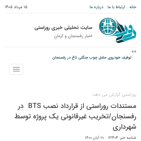
خانه
ارتباط با ما
درباره ما
۱۵ مرداد ۱۴۰۵
سایت تحلیلی خبری روراستی
اخبار رفسنجان و كرمان
توقیف خودروی حامل چوب جنگلی تاغ در رفسنجان
دادستان رفسنجان: رفع مشکلات ایستگاه راه‌آهن احمدآباد با قید فوریت پیگیری
می‌شود
نمایش
عکس| همایش جاماندگان اربعین در رفسنجان
منو
روراستی گزارش می دهد:
مستندات روراستی از قرارداد نصب BTS در
رفسنجان/تخریب غیرقانونی یک پروژه توسط
شهرداری
شناسه خبر: 62404
۲۰ آبان ۱۴۰۰