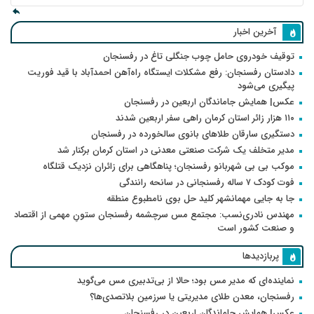
آخرین اخبار
توقیف خودروی حامل چوب جنگلی تاغ در رفسنجان
دادستان رفسنجان: رفع مشکلات ایستگاه راه‌آهن احمدآباد با قید فوریت
پیگیری می‌شود
عکس| همایش جاماندگان اربعین در رفسنجان
۱۱۰ هزار زائر استان کرمان راهی سفر اربعین شدند
دستگیری سارقان طلاهای بانوی سالخورده در رفسنجان
مدیر متخلف یک شرکت صنعتی معدنی در استان کرمان برکنار شد
موکب بی بی شهربانو رفسنجان؛ پناهگاهی برای زائران نزدیک قتلگاه
فوت کودک ۷ ساله رفسنجانی در سانحه رانندگی
جا به جایی مهمانشهر کلید حل بوی نامطبوع منطقه
مهندس نادری‌نسب: مجتمع مس سرچشمه رفسنجان ستونِ مهمی از اقتصاد
و صنعت کشور است
پربازدیدها
نماینده‌ای که مدیر مس بود؛ حالا از بی‌تدبیری مس می‌گوید
رفسنجان، معدن طلای مدیریتی یا سرزمین بلاتصدی‌ها؟
عکس| همایش جاماندگان اربعین در رفسنجان