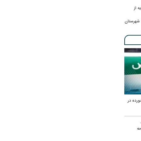
ه از
 شهرستان
ورده در
ه
حه