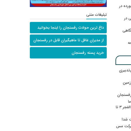
رده در
تبلیغات متنی
 در
داغ ترین حوادث رفسنجان را اینجا بخوانید
گاهی
از مدیران غافل تا ماهیگیران قابل در رفسنجان
حه
خرید پسته رفسنجان
‌تدبیری
زمین
رفسنجان
ا
ننشسته»/ روایت محمد جعفرپور از والفجر ۳ تا
ت شد!
 شرکت مس