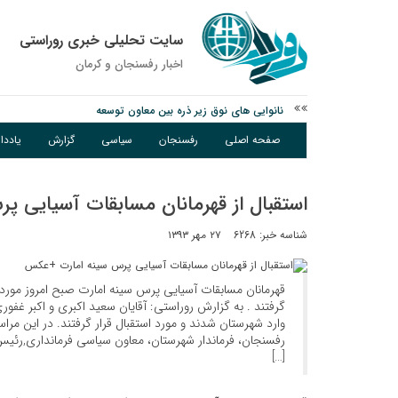
سایت تحلیلی خبری روراستی
اخبار رفسنجان و كرمان
نانوایی های نوق زیر ذره بین معاون توسعه
وزارت اطلاعات: ۲۱ مزدور موساد و ۴ شرور مسلح در کرمان بازداشت شدند
صفحه اصلی
رفسنجان
سیاسی
گزارش
یادد
توقیف خودروی حامل چوب جنگلی تاغ در رفسنجان
استقبال از قهرمانان مسابقات آسیایی 
شناسه خبر: 6268
۲۷ مهر ۱۳۹۳
قهرمانان مسابقات آسیایی پرس سینه امارت صبح امروز مورد 
گرفتند . به گزارش روراستی: آقایان سعید اکبری و اکبر غفو
وارد شهرستان شدند و مورد استقبال قرار گرفتند. در این مرا
رفسنجان، فرماندار شهرستان، معاون سیاسی فرمانداری,رئیس
[…]