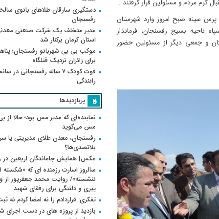
ل گرم مردم و مسئولین قرار گرفتند .
دستگیری سارقان طلاهای بانوی سالخو
ن پرس سینه صبح امروز وارد شهرستان
رفسنجان
مدیر متخلف یک شرکت صنعتی معدنی
پاه ناحیه بسیج رفسنجان، فرماندار
استان کرمان برکنار شد
ستان و جمعی دیگر از مسئولین حضور
موکب بی بی شهربانو رفسنجان؛ پناه
برای زائران نزدیک قتلگاه
فوت کودک ۷ ساله رفسنجانی در سان
رانندگی
پربازدیدها
نماینده‌ای که مدیر مس بود؛ حالا از بی
مس می‌گوید
رفسنجان، معدن طلای مدیریتی یا سر
بلاتصدی‌ها؟
عکس| همایش جاماندگان اربعین در 
سالروز اسارت رزمنده ای که «شکسته ام
پیری و دلتنگی برای رفقای شهید
تفکری: قراردادم را نه امضا کردم نه ثب
بازدید از پروژه های در دست اجرای