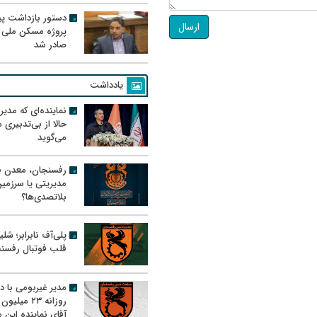
دستور بازداشت پیم
ارسال
پروژه مسکن ملی 
صادر شد
یادداشت
نماینده‌ای که مدی
حالا از بی‌تدبیری
می‌گوید
رفسنجان، معدن ط
مدیریتی یا سرزمی
بلاتصدی‌ها؟
پلی‌آف نابرابر؛ شل
قلب فوتبال رفسن
مدیر غیربومی با د
روزانه ۲۳ میل
آقای نماینده این م