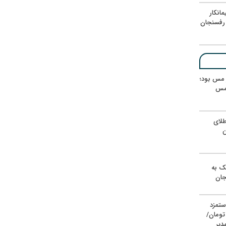
انکار
رفسنجان
ر مس بود؛
 مس
لای
ن
یک به
جان
ستمزد
یون تومان/
دیر