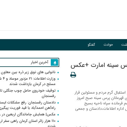
اشت
حوادث
گفتگو
آخرین اخبار
پرس سینه امارت +عکس
نانوایی های نوق زیر ذره بین معاون
وزارت اطلاعات
مسلح در کرمان بازداشت شدند
توقیف خودروی حامل چوب جنگلی تاغ
استقبال گرم مردم و مسئولین قرار
رفسنجان
ری قهرمانان پرس سینه صبح امروز
دادستان رفسنجان: رفع مشکلات ایست
سم فرمانده سپاه ناحیه بسیج
راه‌آهن احمدآباد با قید فوریت پیگیر
 اداره اطلاعات،دادستان و جمعی
عکس| همایش جاماندگان اربعین در 
۱۱۰ هزار زائر استان کرمان راهی سفر ا
شدند