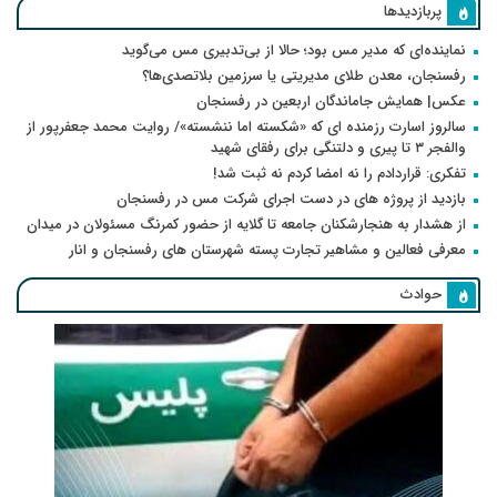
پربازدیدها
نماینده‌ای که مدیر مس بود؛ حالا از بی‌تدبیری مس می‌گوید
رفسنجان، معدن طلای مدیریتی یا سرزمین بلاتصدی‌ها؟
عکس| همایش جاماندگان اربعین در رفسنجان
سالروز اسارت رزمنده ای که «شکسته اما ننشسته»/ روایت محمد جعفرپور از
والفجر ۳ تا پیری و دلتنگی برای رفقای شهید
تفکری: قراردادم را نه امضا کردم نه ثبت شد!
بازدید از پروژه های در دست اجرای شرکت مس در رفسنجان
از هشدار به هنجارشکنان جامعه تا گلایه از حضور کمرنگ مسئولان در میدان
معرفی فعالین و مشاهیر تجارت پسته شهرستان های رفسنجان و انار
حوادث