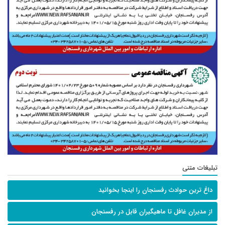
تبلیغات متنی
داغ ترین حوادث رفسنجان را اینجا بخوانید
از مدیران غافل تا ماهیگیران قابل در رفسنجان