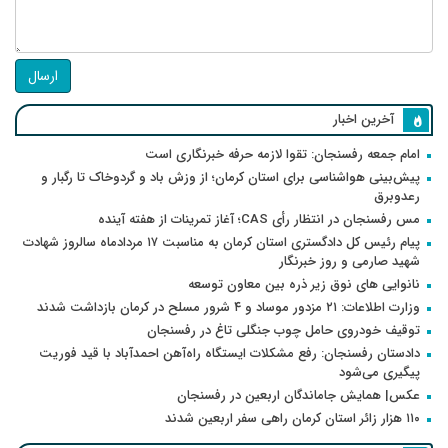
ارسال
آخرین اخبار
امام جمعه رفسنجان: تقوا لازمه حرفه خبرنگاری است
پیش‌بینی هواشناسی برای استان کرمان؛ از وزش باد و گردوخاک تا رگبار و
رعدوبرق
مس رفسنجان در انتظار رأی CAS؛ آغاز تمرینات از هفته آینده
پیام رئیس کل دادگستری استان کرمان به مناسبت ۱۷ مردادماه سالروز شهادت
شهید صارمی و روز خبرنگار
نانوایی های نوق زیر ذره بین معاون توسعه
وزارت اطلاعات: ۲۱ مزدور موساد و ۴ شرور مسلح در کرمان بازداشت شدند
توقیف خودروی حامل چوب جنگلی تاغ در رفسنجان
دادستان رفسنجان: رفع مشکلات ایستگاه راه‌آهن احمدآباد با قید فوریت
پیگیری می‌شود
عکس| همایش جاماندگان اربعین در رفسنجان
۱۱۰ هزار زائر استان کرمان راهی سفر اربعین شدند