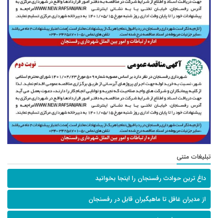
تبلیغات متنی
داغ ترین حوادث رفسنجان را اینجا بخوانید
از مدیران غافل تا ماهیگیران قابل در رفسنجان