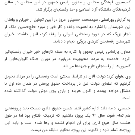
کمیسیون فرهنگی مجلس و معاون رئیس جمهور در امور مجلس در سالن
فرهیختگان دانشگاه آزاد اسلامی واحد رفسنجان برگزار شد.
به گزارش
روراستی
، سیدمحمد حسینی امروز در آیین تجلیل از خیران و واقفان
این شهرستان با اشاره به اهمیت وقف و کار خیر و موزه حاج‌حسین ملک از
تجار بزرگ که در دوره رضاخانی اموالی را وقف کرد، اظهار داشت: خیران
شهرستان رفسنجان کارهای بزرگی انجام داده‌اند.
معاون پارلمانی رئیس جمهور با اشاره به سبقه کارهای خیر خیران رفسنجانی
افزود: خدمت به مردم محبوبیت می‌آورد در دوران جنگ کاروان‌هایی از
کامیون‌ها از رفسنجان عازم جبهه‌ها می‌شد.
وی عنوان کرد: دولت الان در شرایط سختی است وضعیتی را در مرداد تحویل
گرفتیم که اعضای دولت قبل در پرداخت حقوق پرسنل در همان ماه اول با
مشکل مواجه بودند و اکنون هزینه‌ و باری روی دوش دولت گذاشته شده
است.
حسینی ادامه داد: اداره کشور فقط همین حقوق دادن نیست باید پروژه‌هایی
هم تمام شود، سال ۹۲ یک پروژه داشتیم که نزدیک افتتاح بود اما در طول
هشت سال هیچ کاری برای آن انجام نشده و رها شده است و باید این
پروژه‌ها تمام شود و نگویند این پروژه مطابق سلیقه من نیست.