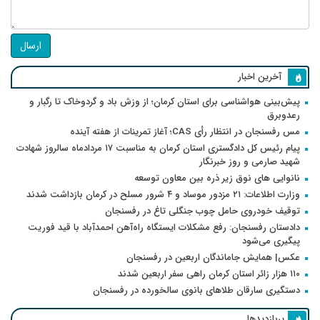
ارسال
آخرین اخبار
پیش‌بینی هواشناسی برای استان کرمان؛ از وزش باد و گردوخاک تا رگبار و
رعدوبرق
مس رفسنجان در انتظار رأی CAS؛ آغاز تمرینات از هفته آینده
پیام رئیس کل دادگستری استان کرمان به مناسبت ۱۷ مردادماه سالروز شهادت
شهید صارمی و روز خبرنگار
نانوایی های نوق زیر ذره بین معاون توسعه
وزارت اطلاعات: ۲۱ مزدور موساد و ۴ شرور مسلح در کرمان بازداشت شدند
توقیف خودروی حامل چوب جنگلی تاغ در رفسنجان
دادستان رفسنجان: رفع مشکلات ایستگاه راه‌آهن احمدآباد با قید فوریت
پیگیری می‌شود
عکس| همایش جاماندگان اربعین در رفسنجان
۱۱۰ هزار زائر استان کرمان راهی سفر اربعین شدند
دستگیری سارقان طلاهای بانوی سالخورده در رفسنجان
پربازدیدها