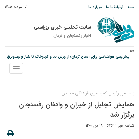
خانه
ارتباط با ما
درباره ما
۱۷ مرداد ۱۴۰۵
سایت تحلیلی خبری روراستی
اخبار رفسنجان و كرمان
پیش‌بینی هواشناسی برای استان کرمان؛ از وزش باد و گردوخاک تا رگبار و رعدوبرق
مس رفسنجان در انتظار رأی CAS؛ آغاز تمرینات از هفته آینده
پیام رئیس کل دادگستری استان کرمان به مناسبت ۱۷ مردادماه سالروز شهادت شهید
نمایش
صارمی و روز خبرنگار
منو
با حضور رئیس کمیسیون فرهنگی مجلس؛
همایش تجلیل از خیران و واقفان رفسنجان
برگزار شد
شناسه خبر: 63692
۱۸ دی ۱۴۰۰