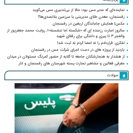
نماینده‌ای که مدیر مس بود؛ حالا از بی‌تدبیری مس می‌گوید
رفسنجان، معدن طلای مدیریتی یا سرزمین بلاتصدی‌ها؟
عکس| همایش جاماندگان اربعین در رفسنجان
سالروز اسارت رزمنده ای که «شکسته اما ننشسته»/ روایت محمد جعفرپور از
والفجر ۳ تا پیری و دلتنگی برای رفقای شهید
تفکری: قراردادم را نه امضا کردم نه ثبت شد!
بازدید از پروژه های در دست اجرای شرکت مس در رفسنجان
از هشدار به هنجارشکنان جامعه تا گلایه از حضور کمرنگ مسئولان در میدان
معرفی فعالین و مشاهیر تجارت پسته شهرستان های رفسنجان و انار
حوادث