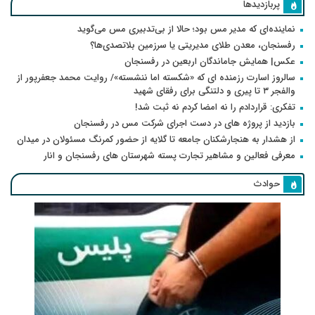
پربازدیدها
نماینده‌ای که مدیر مس بود؛ حالا از بی‌تدبیری مس می‌گوید
رفسنجان، معدن طلای مدیریتی یا سرزمین بلاتصدی‌ها؟
عکس| همایش جاماندگان اربعین در رفسنجان
سالروز اسارت رزمنده ای که «شکسته اما ننشسته»/ روایت محمد جعفرپور از
والفجر ۳ تا پیری و دلتنگی برای رفقای شهید
تفکری: قراردادم را نه امضا کردم نه ثبت شد!
بازدید از پروژه های در دست اجرای شرکت مس در رفسنجان
از هشدار به هنجارشکنان جامعه تا گلایه از حضور کمرنگ مسئولان در میدان
معرفی فعالین و مشاهیر تجارت پسته شهرستان های رفسنجان و انار
حوادث