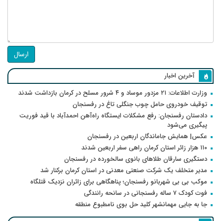
ارسال
آخرین اخبار
وزارت اطلاعات: ۲۱ مزدور موساد و ۴ شرور مسلح در کرمان بازداشت شدند
توقیف خودروی حامل چوب جنگلی تاغ در رفسنجان
دادستان رفسنجان: رفع مشکلات ایستگاه راه‌آهن احمدآباد با قید فوریت
پیگیری می‌شود
عکس| همایش جاماندگان اربعین در رفسنجان
۱۱۰ هزار زائر استان کرمان راهی سفر اربعین شدند
دستگیری سارقان طلاهای بانوی سالخورده در رفسنجان
مدیر متخلف یک شرکت صنعتی معدنی در استان کرمان برکنار شد
موکب بی بی شهربانو رفسنجان؛ پناهگاهی برای زائران نزدیک قتلگاه
فوت کودک ۷ ساله رفسنجانی در سانحه رانندگی
جا به جایی مهمانشهر کلید حل بوی نامطبوع منطقه