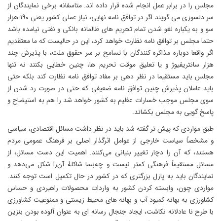
مجلس را در برابر عمل انجام شده قرار داده اند. متاسفانه برخی نمایندگان از
سر دلسوزی می گویند اگر در توافق نامه نهایی، نیاز عملی کشور یعنی ۱۹۰ هزار
سو و به یکباره لغو شدن تمام تحریم های ظالمانه بانکی و نفتی نیامده باشد
حتما مجلس بر توافق نامه نظارت خواهد کرد، این در حالیست که ما معتقدیم
اگر واقعا دوباره مذاکره کنندگان با تسامح بر سر حقوق ملت، با پذیرش چند
هزار سانتریفیوژ و یا تعلیق موقت تحریم ها، چنین خطایی بکنند نه تنها
مجلس باید مستقیما در نظر دهی بر مفاد توافق نامه نظارت کند بلکه حتی
باید عاملان پذیرش چنین توافق نامه ضعیفی که حتی در صورت رد شدن از
سوی مجلس موجب خسارات عظیم به کشور خواهد شد را هم به استیضاح و
پاسخ گویی به مجلس بکشاند.
طبق مواردی که پیش تر گفته شد باید در نظر داشت مسائل اقتصادی، سیاسی
و مشخصاً سیاست خارجی از عوامل اثرگذار اصلی بر فرهنگ عمومی مردم
هستند، که آن را دچار تغییر بنیانی می‌کنند. اهمیت این دست مسائل، از
مسائل مستقیماً فرهنگی کمتر نیست و چه‌بسا شاکلهٔ آن‌را شکل می‌دهد و
نمایندگان باید به پازل بزرگتری که در کشور در حال تکمیل است توجه کنند.
مواردی چون، وابسته کردن کشور به واردات محصولات راهبردی و حساس
کشاورزی به بهانه کمبود آب و بهانه های محیط زیستی و ممنوعیت کشاورزی
با طرح نا عادلانه نکاشت، ایجاد جنجال رسانه ای به عنوان آلوده بودن بنزین