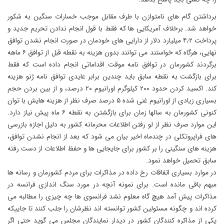
برداشتن گام های نامتوازن با طرف مقابل موجب خسارات سنگین به شکور
خواهد شد. برخلاف آمریکایی ها که فقط با قول انجام ندادن تحریم جدید و
پرداخت ۴٫۲ میلیارد دلار از دارایی های خودمان در صورت انجام نشدن توافق
نهایی، هرگاه که خواستند می توانند بدون هزینه به نقطه قبل از توافق ۶ ماهه
برگردند کشورمان در توافق نامه موقت اقداماتی انجام داده است که فقط
برای بازگشت به نقطه سابق باید چندین برابر عایدی توافق نامه ژنو هزینه
کند. اکسید کردن حدود ۲۰۰ کیلوگرم اورانیوم ۲۰ درصد، و از بین بردن حجم
بسیاری زیادی از اورانیوم غنی شده ۵ درصد صرف نظر از هزینه هایش با توان
کنونی کشورمان به سالها زمان برای بازگشتن به نقطه ۶ ماه پیش نیاز دارد.
این موارد صرف نظر از لو رفتن اطلاعات محرمانه کشور به دلیل اجازه بازرسی
های فراپروتکلی در چندماه اخیر بیان می شود که بعد از انجام نشدن توافق،
هزینه های سنگینی را بر کشور برای جایجایی ها و حفظ اطلاعات از دست رفته
سابق تحمیل خواهد نمود.
در موارد بسیاری اتفاقات رخ داده در مذاکرات برای مردم کشورمان و رسانه ها
مبهم باقی مانده است. برای نمونه آنچه در مورد سنگ اندازی فرانسه در
مذاکرات پیش آمد هیچ گاه معلوم نشد فرانسوی ها چه چیزی را مطالبه می
کرده اند و چگونه مسئولین کشور توانسته اند نظرشان را جلب کنند تا جاییکه
یکی از مذاکره کنندگان کشور در دیدار نمایندگان مجلس می گوید حتی اگر