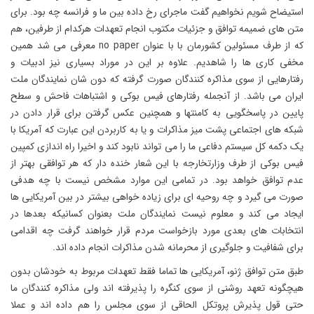
استیضاح شویم نخواهیم گفت ماجرای رخ داده بین ما و فرانسه چه بود. برای
متن های ضمیمه توافق و جزئیات مکتوب انجام تعهدات هرکدام از طرفین، هم
که از طرف مسئولین کشورمان با با عنوان no paper معرفی می شد همین
مخفی کاری ها را شاهدیم. علاوه بر این در موراد بسیاری نیز ادبیات و
رفتارهایی از سوی مذاکره کنندگان صورت گرفته که دون شان نمایندگان ملت
ایران می باشد. از آنجمله رفتارهای فیس بوکی و اشتباهات فاحش و سطح
پایین در پاسخگویی به کامنتها و همچنین عکس گرفتن برای قرار دادن در
شبکه های اجتماعی پشت میز مذاکرات و یا به کاربردن این عبارت که آمریکا با
یک دکمه کل سیستم دفاعی ما را می تواند نابود کند و اخیرا راه اندازی کمپین
فیس بوکی از طرف وزارتخارجه با این شعار خنده دار که هر توافقی بهتر از
عدم توافق خواهد بود. در تمامی این موارد مشخص نیست با چه هدفی
صورت می گیرد و چه روحیه ای برای زیاده خواهی بیشتر در بین آمریکایی ها
ایجاد می کند و معلوم نیست نمایندگان ملت بعنوان کسانیکه بعدها در
انتخابات های بعدی مورد بازخواست مردم قرار خواهند گرفت چه اقدامی
برای شفافیت و جلوگیری از محرمانه شدن مذاکرات انجام داده اند.
طبق متن توافق ژنو، آمریکایی ها تماما فقط تعهدات مربوط به خودشان بدون
هیچگونه تعهد روشنی از سوی کنگره را پذیرفته اند ولی مذاکره کنندگان ما
حتی قول پذیرش پروتکل الحاقی از سوی مجلس را هم داده اند و عملا