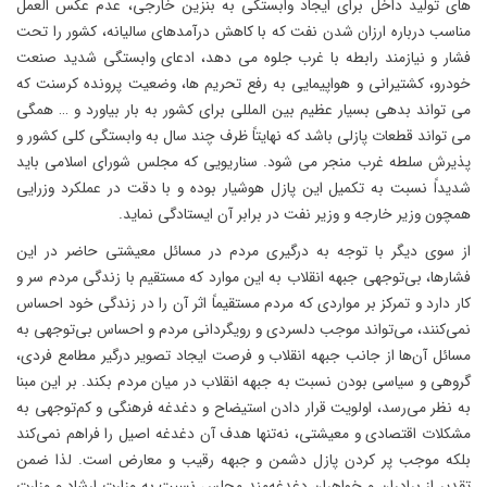
های تولید داخل برای ایجاد وابستگی به بنزین خارجی، عدم عکس العمل
مناسب درباره ارزان شدن نفت که با کاهش درآمدهای سالیانه، کشور را تحت
فشار و نیازمند رابطه با غرب جلوه می دهد، ادعای وابستگی شدید صنعت
خودرو، کشتیرانی و هواپیمایی به رفع تحریم ها، وضعیت پرونده کرسنت که
می تواند بدهی بسیار عظیم بین المللی برای کشور به بار بیاورد و … همگی
می تواند قطعات پازلی باشد که نهایتاً ظرف چند سال به وابستگی کلی کشور و
پذیرش سلطه غرب منجر می شود. سناریویی که مجلس شورای اسلامی باید
شدیداً نسبت به تکمیل این پازل هوشیار بوده و با دقت در عملکرد وزرایی
همچون وزیر خارجه و وزیر نفت در برابر آن ایستادگی نماید.
از سوی دیگر با توجه به درگیری مردم در مسائل معیشتی حاضر در این
فشارها، بی‌توجهی جبهه انقلاب به این موارد که مستقیم با زندگی مردم سر و
کار دارد و تمرکز بر مواردی که مردم مستقیماً اثر آن را در زندگی خود احساس
نمی‌کنند، می‌تواند موجب دلسردی و رویگردانی مردم و احساس بی‌توجهی به
مسائل آن‌ها از جانب جبهه انقلاب و فرصت ایجاد تصویر درگیر مطامع فردی،
گروهی و سیاسی بودن نسبت به جبهه انقلاب در میان مردم بکند. بر این مبنا
به نظر می‌رسد، اولویت قرار دادن استیضاح و دغدغه فرهنگی و کم‌توجهی به
مشکلات اقتصادی و معیشتی، نه‌تنها هدف آن دغدغه اصیل را فراهم نمی‌کند
بلکه موجب پر کردن پازل دشمن و جبهه رقیب و معارض است. لذا ضمن
تقدیر از برادران و خواهران دغدغه‌مند مجلس نسبت به وزارت ارشاد و وزارت