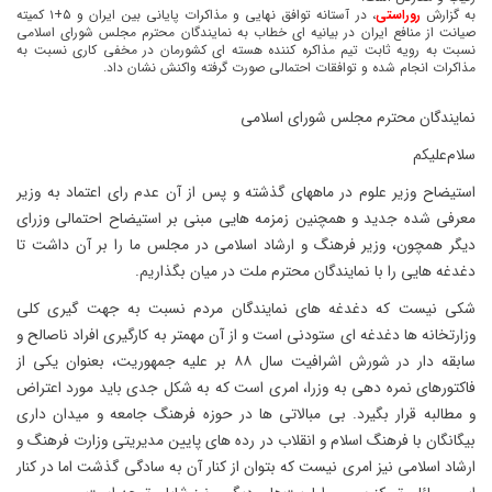
به گزارش
روراستی
، در آستانه توافق نهایی و مذاکرات پایانی بین ایران و ۵+۱ کمیته
صیانت از منافع ایران در بیانیه ای خطاب به نمایندگان محترم مجلس شورای اسلامی
نسبت به رویه ثابت تیم مذاکره کننده هسته ای کشورمان در مخفی کاری نسبت به
مذاکرات انجام شده و توافقات احتمالی صورت گرفته واکنش نشان داد.
نمایندگان محترم مجلس شورای اسلامی
سلام‌علیکم
استیضاح وزیر علوم در ماههای گذشته و پس از آن عدم رای اعتماد به وزیر
معرفی شده جدید و همچنین زمزمه هایی مبنی بر استیضاح احتمالی وزرای
دیگر همچون، وزیر فرهنگ و ارشاد اسلامی در مجلس ما را بر آن داشت تا
دغدغه هایی را با نمایندگان محترم ملت در میان بگذاریم.
شکی نیست که دغدغه های نمایندگان مردم نسبت به جهت گیری کلی
وزارتخانه ها دغدغه ای ستودنی است و از آن مهمتر به کارگیری افراد ناصالح و
سابقه دار در شورش اشرافیت سال ۸۸ بر علیه جمهوریت، بعنوان یکی از
فاکتورهای نمره دهی به وزرا، امری است که به شکل جدی باید مورد اعتراض
و مطالبه قرار بگیرد. بی مبالاتی ها در حوزه فرهنگ جامعه و میدان داری
بیگانگان با فرهنگ اسلام و انقلاب در رده های پایین مدیریتی وزارت فرهنگ و
ارشاد اسلامی نیز امری نیست که بتوان از کنار آن به سادگی گذشت اما در کنار