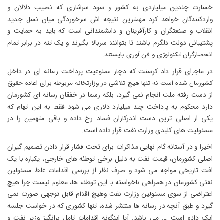
خسارت چندین میلیاردی به کشور و سود سرشاری که نصیب دلالان و
واردکنندگان خواهد کرد مهمترین نتیجه اش سرخوردگی میان نسل جدید
انقلاب و صنعتگران و کارآفرینان و دانشمندانی است که باید به حمایت و
پشتیبانی دولت دلگرم باشند تا بتوانند سربالا بگیرند و یک تنه در برابر تمام
انحصارگران تکنولوژی و فن آوری بایستند.
در ماجرای قرار داد کرسنت که دچار ممنوعیت پرداخت رسانه ای در داخل
کشورمان شده است نه تنها هیچ تلاشی در وزارتخانه مربوطه برای اعاده حقوق
از دست رفته ملت انجام نمی گیرد، بلکه رسما در خفقان رسانه ای کشورمان
دارد محکوم به پرداخت چند میلیارد دلاری می شود فقط به این اتهام که
یکی از اصلی ترین دست اندرکاران فساد رخ داده و باقی متهمین را در
مسئولیت های کلیدی وزارت نفت قرار داده است.
اخیرا و در آستانه گام نهایی مذاکرات برای تحت فشار قرار دادن تصمیم گیران
اصلی کشورمان، قیمت نفت به دلیل برخی توطئه های خارجی، یکباره با یک
افت تاریخی مواجه می شود و صرف نظر از بررسی اقدامات غلط مسئولین
نفتی کشورمان در همراهی ناخواسته با این توطئه ها، معلوم نیست چرا هیچ
اعتراضی از سوی مسئولین وزارت نفت وهیچ اقدام قابل توجهی صورت نمی
گیرد و طبق آنچه در رسانه ها منتشر شده، تنها کشوری که در خواست جلسه
اپک داده است …. می باشد. آیا اینگونه اقدامات تامل برانگیز وزیر نفت و