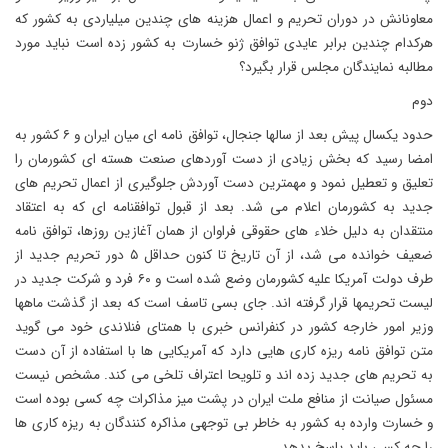
معاونانش در دوران تحریم و اعمال هزینه های چندین میلیاردی به کشور که
هرکدام چندین برابر عایدی توافق ژنو خسارت به کشور زده است نباید مورد
مطالبه نمایندگان مجلس قرار بگیرد؟
دوم
حدود یکسال پیش بعد از سالها جنجال، توافق نامه ای میان ایران و ۶ کشور به
امضا رسید که بخش زیادی از دست آوردهای صنعت هسته ای کشورمان را
تعلیق و تعطیل نمود و مهمترین دست آوردش جلوگیری از اعمال تحریم های
جدید به کشورمان اعلام می شد. بعد از قبول توافقنامه ای که به اعتقاد
منتقدان به دلیل خلاء های حقوقی فراوان از همان آغازین روزها، توافق نامه
ضعیف خوانده می شد، از آن تاریخ تا کنون حداقل ۵ دور تحریم جدید از
طرف دولت آمریکا علیه کشورمان وضع شده است و ۶۰ فرد و شرکت جدید در
لیست تحریمها قرار گرفته اند. جای بسی تاسف است که بعد از گذشت ماهها
وزیر امور خارجه کشور در کنفرانس خبری با همتای فنلاندی خود می گوید
متن توافق نامه ریزه کاری هایی دارد که آمریکایی ها با استفاده از آن دست
به تحریم های جدید زده اند و تلویحا اعتراف تلخی می کند. مشخص نیست
مسئول صیانت از منافع ملت ایران در پشت میز مذاکرات چه کسی بوده است
و خسارت وارده به کشور به خاطر بی توجهی مذاکره کنندگان به ریزه کاری ها
را چه کسی باید پاسخ بدهد.