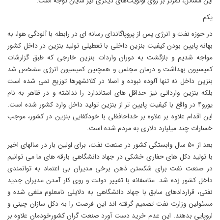
این مسائل، تمرکز بر روی اولویت‌های دیگری نیز شایان توجه است.
یکم
در حوزه نفت و انرژی پس از پروپاگاندای رسانه ای در رابطه با آلودگی هوا، به
بهانه پایین بودن کیفیت بنزین داخلی با تعطیلی تولید بنزین در داخل کشور
مواجه شدیم و بازگشت به دوران واردات بنزین خارجی که طبق گزارشات
کمیسیون بهداشت و درمان مجلس و همچنین کمیسیون انرژی مشخص شد
بنزین داخل نه تنها آلوده نبوده و اصلا در کلانشهرها توزیع نمی شده است
بلکه بنزین وارداتی نیز حداقل های استاندارد را نداشته و در ظاهر به نام
یورو۴ در واقع با کیفیت پایین تر از بنزین تولید داخل وارد کشور شده است.
این اقدام علاوه بر علاوه بر خداحافظی با خودکفایی بنزین در کشور، موجب
خسارات چند میلیارد دلاری به مردم شده است.
بعد از ۵۰ سال وابستگی کشور در صنعت نفت، برای اولین بار در سالهای اخیر
با تولید دکل های حفاری خشکی در جهاد دانشگاهی بارقه های ما می توانیم
در صنعت نفت برای شکستن ذهن برخی مدیران بی اعتماد به توانمندی
داخل کشور زده شد. متاسفانه با تغییر دولت و روی کار آمدن مدیران جدید
نفتی، قراردادهای سابق با جهاد دانشگاهی به دلایلی نامعلوم ملغی شده و
مسئولین وزارت نفت تصمیم گرفته اند این فرصت را به دکل سازان چینی و
اروپایی بدهند. این عدم خرید دست آورد صنعت گران کشورخودمان علاوه بر