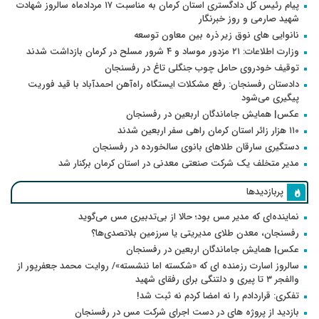
پیام رئیس کل دادگستری استان کرمان به مناسبت ۱۷ مردادماه سالروز شهادت
شهید صارمی و روز خبرنگار
نانوایی های نوق زیر ذره بین معاون توسعه
وزارت اطلاعات: ۲۱ مزدور موساد و ۴ شرور مسلح در کرمان بازداشت شدند
توقیف خودروی حامل چوب جنگلی تاغ در رفسنجان
دادستان رفسنجان: رفع مشکلات ایستگاه راه‌آهن احمدآباد با قید فوریت
پیگیری می‌شود
عکس| همایش جاماندگان اربعین در رفسنجان
۱۱۰ هزار زائر استان کرمان راهی سفر اربعین شدند
دستگیری سارقان طلاهای بانوی سالخورده در رفسنجان
مدیر متخلف یک شرکت صنعتی معدنی در استان کرمان برکنار شد
پربازدیدها
نماینده‌ای که مدیر مس بود؛ حالا از بی‌تدبیری مس می‌گوید
رفسنجان، معدن طلای مدیریتی یا سرزمین بلاتصدی‌ها؟
عکس| همایش جاماندگان اربعین در رفسنجان
سالروز اسارت رزمنده ای که «شکسته اما ننشسته»/ روایت محمد جعفرپور از
والفجر ۳ تا پیری و دلتنگی برای رفقای شهید
تفکری: قراردادم را نه امضا کردم نه ثبت شد!
بازدید از پروژه های در دست اجرای شرکت مس در رفسنجان