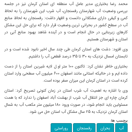
محمد رضا بختیاری مدیر عامل آب منطقه ای استان کرمان نیز در جلسه
بررسی وضعیت آب شهارستان رفسنجان، آب شرب این شهرستان را به لحاظ
کمی و کیفی دارای مشکلاتی دانست و اظهار داشت: رفسنجان به لحاظ منابع
آب در سطح کشور در بحرانی ترین وضعیت قرار دارد که برای حل این مشکل
کارهای زیربنایی در حال انجام است و در آینده شاهد بهبود منابع آبی در
استان و شهرستان هستیم.
وی افزود: دشت های استان کرمان طی چند سال اخیر نابود شده است و در
تابستان امسال نزدیک به 30 تا 35 درصد قطعی آب را داشتیم.
بختیاری خاطر نشان کرد: تاکنون 100 متر او.ل لایه شیرین استان را از دست
داده ایم و در حالیکه استانی مانند اصفهان 600 میلیون آب سطحی وارد استان
کرده است در استان کرمان این میزان صفر بوده است.
وی با اشاره به اهمیت آب شرب استان در زمان کنونی تصریح کرد: استان
کرمان چاره ای جز انتقال آب شرب از بهشت آباد اصفهان را ندارد که با همت
مسئولین باید انجام شود، در صورت ورود 180 میلیون متر مکعب آب به شمال
استان کرمان نزدیک به 25 سال مشکل آب استان حل می شود.
برچسب ها:
آب
بحران
رفسنجان
روراستی