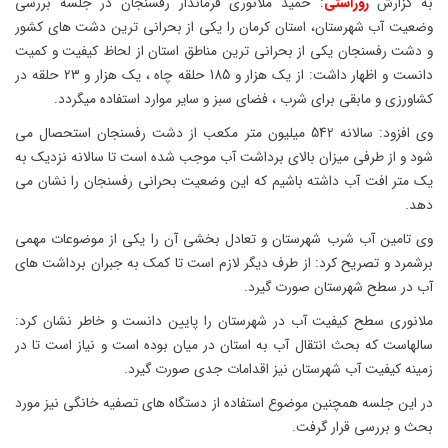
به گزارش
روراستی
: حمید ملانوری فرماندار رفسنجان در جلسه بررسی
وضعیت آب شهرستان، استان کرمان را یکی از بحرانی ترین دشت های کشور
و دشت رفسنجان یکی از بحرانی ترین مناطق استان از لحاظ کیفیت و کمیت
دانست و اظهار داشت: از یک هزار و 185 حلقه چاه ، یک هزار و 23 حلقه در
کشاورزی و مابقی برای شرب ، فضای سبز و سایر موارد استفاده میگردد.
وی افزود: سالانه 542 میلیون متر مکعب از دشت رفسنجان استحصال می
شود و از طرفی میزان بالای برداشت آب موجب شده است تا سالانه نزدیک به
یک متر افت آب داشته باشیم که این وضعیت بحرانی رفسنجان را نشان می
دهد.
وی تامین آب شرب شهرستان و تعادل بخشی آن را یکی از موضوعات مهمی
برشمرد و تصریح کرد: از طرف دیگر لازم است تا کمک به جبران برداشت های
آب در سطح شهرستان صورت گیرد.
ملانوری سطح کیفیت آب در شهرستان را پایین دانست و خاطر نشان کرد:
سالهاست که بحث انتقال آب به استان در میان بوده است و نیاز است تا در
زمینه کیفیت آب شهرستان نیز اقدامات جدی صورت گیرد.
در این جلسه همچنین موضوع استفاده از دستگاه های تصفیه خانگی نیز مورد
بحث و بررسی قرار گرفت.