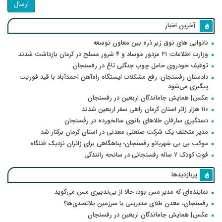
ارسال
آخرین اخبار
نانوایی های نوق زیر ذره بین معاون توسعه
وزارت اطلاعات: ۲۱ مزدور موساد و ۴ شرور مسلح در کرمان بازداشت شدند
توقیف خودروی حامل چوب جنگلی تاغ در رفسنجان
دادستان رفسنجان: رفع مشکلات ایستگاه راه‌آهن احمدآباد با قید فوریت
پیگیری می‌شود
عکس| همایش جاماندگان اربعین در رفسنجان
۱۱۰ هزار زائر استان کرمان راهی سفر اربعین شدند
دستگیری سارقان طلاهای بانوی سالخورده در رفسنجان
مدیر متخلف یک شرکت صنعتی معدنی در استان کرمان برکنار شد
موکب بی بی شهربانو رفسنجان؛ پناهگاهی برای زائران نزدیک قتلگاه
فوت کودک ۷ ساله رفسنجانی در سانحه رانندگی
پربازدیدها
نماینده‌ای که مدیر مس بود؛ حالا از بی‌تدبیری مس می‌گوید
رفسنجان، معدن طلای مدیریتی یا سرزمین بلاتصدی‌ها؟
عکس| همایش جاماندگان اربعین در رفسنجان