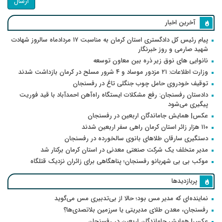
ارسال
آخرین اخبار
پیام رئیس کل دادگستری استان کرمان به مناسبت ۱۷ مردادماه سالروز شهادت
شهید صارمی و روز خبرنگار
نانوایی های نوق زیر ذره بین معاون توسعه
وزارت اطلاعات: ۲۱ مزدور موساد و ۴ شرور مسلح در کرمان بازداشت شدند
توقیف خودروی حامل چوب جنگلی تاغ در رفسنجان
دادستان رفسنجان: رفع مشکلات ایستگاه راه‌آهن احمدآباد با قید فوریت
پیگیری می‌شود
عکس| همایش جاماندگان اربعین در رفسنجان
۱۱۰ هزار زائر استان کرمان راهی سفر اربعین شدند
دستگیری سارقان طلاهای بانوی سالخورده در رفسنجان
مدیر متخلف یک شرکت صنعتی معدنی در استان کرمان برکنار شد
موکب بی بی شهربانو رفسنجان؛ پناهگاهی برای زائران نزدیک قتلگاه
پربازدیدها
نماینده‌ای که مدیر مس بود؛ حالا از بی‌تدبیری مس می‌گوید
رفسنجان، معدن طلای مدیریتی یا سرزمین بلاتصدی‌ها؟
عکس| همایش جاماندگان اربعین در رفسنجان