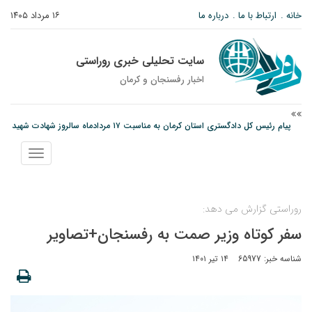
خانه
ارتباط با ما
درباره ما
۱۶ مرداد ۱۴۰۵
سایت تحلیلی خبری روراستی
اخبار رفسنجان و كرمان
نانوایی های نوق زیر ذره بین معاون توسعه
وزارت اطلاعات: ۲۱ مزدور موساد و ۴ شرور مسلح در کرمان بازداشت شدند
نمایش
پیام رئیس کل دادگستری استان کرمان به مناسبت ۱۷ مردادماه سالروز شهادت شهید
منو
صارمی و روز خبرنگار
روراستی گزارش می دهد:
سفر کوتاه وزیر صمت به رفسنجان+تصاویر
شناسه خبر: 65977
۱۴ تیر ۱۴۰۱