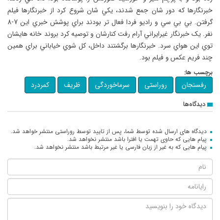
خبرنگارها که دور شان جمع شدند، يکي شان شروع کرد از خبرنگارها فيلم
گرفتن. بي بي سي و راديو فردا فعال تر بودند براي پوشش خبري اين 7-8
نفر. يک خبرنگار غيرايراني آرام رفت کنارشان و توصيه کرد بروند خانه هايشان
توي اين هواي سرد. خبرنگارها برگشتند داخل، کل شوي خياباني براي همين
چند فريم عکس و فيلم بود.
برچسب ها:
رفسنجان
روراستی
سرماخوردگی
ظریف
کمردرد
دیدگاه‌ها
دیدگاه های ارسال شده توسط شما، پس از تایید توسط روراستی منتشر خواهد شد.
پیام هایی که حاوی تهمت یا افترا باشد منتشر نخواهد شد.
پیام هایی که به غیر از زبان فارسی یا غیر مرتبط باشد منتشر نخواهد شد.