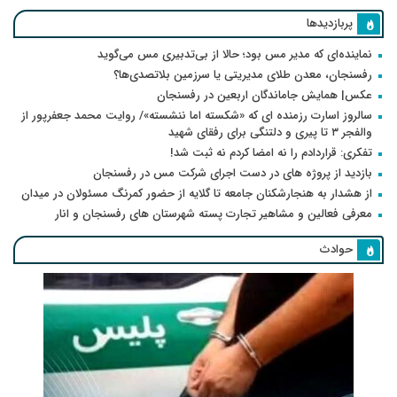
پربازدیدها
نماینده‌ای که مدیر مس بود؛ حالا از بی‌تدبیری مس می‌گوید
رفسنجان، معدن طلای مدیریتی یا سرزمین بلاتصدی‌ها؟
عکس| همایش جاماندگان اربعین در رفسنجان
سالروز اسارت رزمنده ای که «شکسته اما ننشسته»/ روایت محمد جعفرپور از
والفجر ۳ تا پیری و دلتنگی برای رفقای شهید
تفکری: قراردادم را نه امضا کردم نه ثبت شد!
بازدید از پروژه های در دست اجرای شرکت مس در رفسنجان
از هشدار به هنجارشکنان جامعه تا گلایه از حضور کمرنگ مسئولان در میدان
معرفی فعالین و مشاهیر تجارت پسته شهرستان های رفسنجان و انار
حوادث