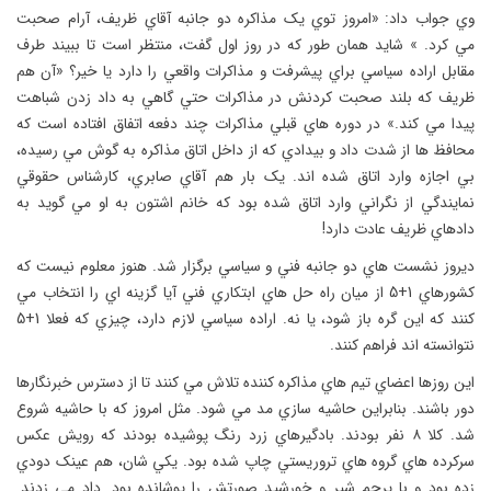
وي جواب داد: «امروز توي يک مذاکره دو جانبه آقاي ظريف، آرام صحبت
مي کرد. » شايد همان طور که در روز اول گفت، منتظر است تا ببيند طرف
مقابل اراده سياسي براي پيشرفت و مذاکرات واقعي را دارد يا خير؟ «آن هم
ظريف که بلند صحبت کردنش در مذاکرات حتي گاهي به داد زدن شباهت
پيدا مي کند.» در دوره هاي قبلي مذاکرات چند دفعه اتفاق افتاده است که
محافظ ها از شدت داد و بيدادي که از داخل اتاق مذاکره به گوش مي رسيده،
بي اجازه وارد اتاق شده اند. يک بار هم آقاي صابري، کارشناس حقوقي
نمايندگي از نگراني وارد اتاق شده بود که خانم اشتون به او مي گويد به
دادهاي ظريف عادت دارد!
ديروز نشست هاي دو جانبه فني و سياسي برگزار شد. هنوز معلوم نيست که
کشورهاي 1+5 از ميان راه حل هاي ابتکاري فني آيا گزينه اي را انتخاب مي
کنند که اين گره باز شود، يا نه. اراده سياسي لازم دارد، چيزي که فعلا 1+5
نتوانسته اند فراهم کنند.
اين روزها اعضاي تيم هاي مذاکره کننده تلاش مي کنند تا از دسترس خبرنگارها
دور باشند. بنابراين حاشيه سازي مد مي شود. مثل امروز که با حاشيه شروع
شد. کلا ٨ نفر بودند. بادگيرهاي زرد رنگ پوشيده بودند که رويش عکس
سرکرده هاي گروه هاي تروريستي چاپ شده بود. يکي شان، هم عينک دودي
زده بود و با پرچم شير و خورشيد صورتش را پوشانده بود. داد مي زدند.