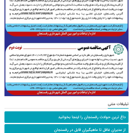
تبلیغات متنی
داغ ترین حوادث رفسنجان را اینجا بخوانید
از مدیران غافل تا ماهیگیران قابل در رفسنجان