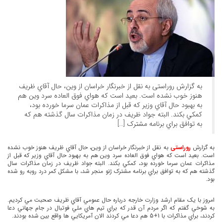
به گزارش روراستی به نقل از خبرنگار خراسان از وین، حال آقاي ظريف
هنوز خوب نشده است. بعيد است که هواي فوق العاده سرد وين هم
به بهبود حال آقاي وزير که قبل از مذاکرات عمان سرما خورده بود،
کمکي بکند. البته جواد ظريف در زمان مذاکرات سال گذشته هم که
به توافق براي برنامه مشترک […]
به گزارش
روراستی
به نقل از خبرنگار خراسان از وین، حال آقاي ظريف هنوز خوب نشده
است. بعيد است که هواي فوق العاده سرد وين هم به بهبود حال آقاي وزير که قبل از
مذاکرات عمان سرما خورده بود، کمکي بکند. البته جواد ظريف در زمان مذاکرات سال
گذشته هم که به توافق براي برنامه مشترک ژنو منجر شد، با مشکل کمر درد روبه رو شده
بود.
امروز با يک مقام ارشد وزارت خارجه درباره حال عمومي آقاي ظريف صحبت مي کرديم.
به شوخي گفتم که اگر مردم آن قدر که براي تيم هاي ملي فوتبال در جام جهاني دعا
کردند، براي مذاکرات با 1+5 هم دعا مي کردند الان آمريکايي ها واقع بين شده بودند.