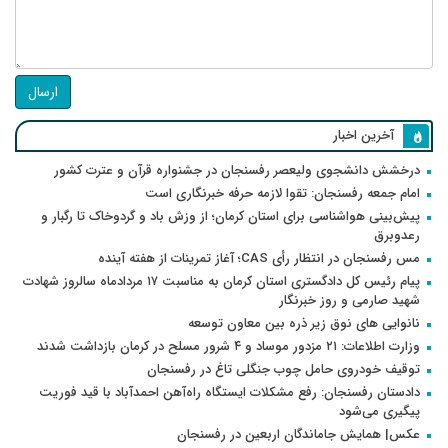
ارسال
آخرین اخبار
درخشش دانشجوی ولیعصر رفسنجان در جشنواره قرآن و عترت کشور
امام جمعه رفسنجان: تقوا لازمه حرفه خبرنگاری است
پیش‌بینی هواشناسی برای استان کرمان؛ از وزش باد و گردوخاک تا رگبار و
رعدوبرق
مس رفسنجان در انتظار رأی CAS؛ آغاز تمرینات از هفته آینده
پیام رئیس کل دادگستری استان کرمان به مناسبت ۱۷ مردادماه سالروز شهادت
شهید صارمی و روز خبرنگار
نانوایی های نوق زیر ذره بین معاون توسعه
وزارت اطلاعات: ۲۱ مزدور موساد و ۴ شرور مسلح در کرمان بازداشت شدند
توقیف خودروی حامل چوب جنگلی تاغ در رفسنجان
دادستان رفسنجان: رفع مشکلات ایستگاه راه‌آهن احمدآباد با قید فوریت
پیگیری می‌شود
عکس| همایش جاماندگان اربعین در رفسنجان