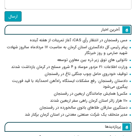
ارسال
آخرین اخبار
مس رفسنجان در انتظار رأی CAS؛ آغاز تمرینات از هفته آینده
پیام رئیس کل دادگستری استان کرمان به مناسبت ۱۷ مردادماه سالروز شهادت
شهید صارمی و روز خبرنگار
نانوایی های نوق زیر ذره بین معاون توسعه
وزارت اطلاعات: ۲۱ مزدور موساد و ۴ شرور مسلح در کرمان بازداشت شدند
توقیف خودروی حامل چوب جنگلی تاغ در رفسنجان
دادستان رفسنجان: رفع مشکلات ایستگاه راه‌آهن احمدآباد با قید فوریت
پیگیری می‌شود
عکس| همایش جاماندگان اربعین در رفسنجان
۱۱۰ هزار زائر استان کرمان راهی سفر اربعین شدند
دستگیری سارقان طلاهای بانوی سالخورده در رفسنجان
مدیر متخلف یک شرکت صنعتی معدنی در استان کرمان برکنار شد
پربازدیدها