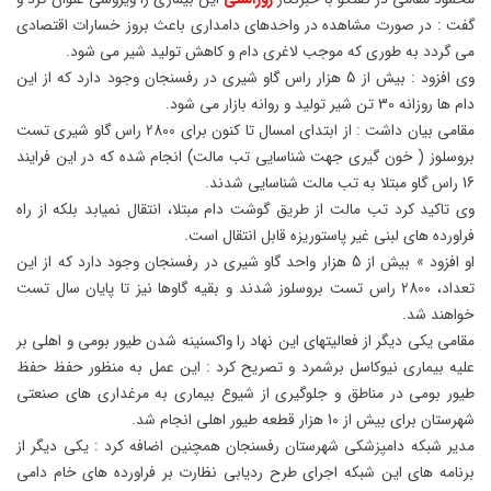
گفت : در صورت مشاهده در واحدهای دامداری باعث بروز خسارات اقتصادی
می گردد به طوری که موجب لاغری دام و کاهش تولید شیر می شود.
وی افزود : بیش از 5 هزار راس گاو شیری در رفسنجان وجود دارد که از این
دام ها روزانه 30 تن شیر تولید و روانه بازار می شود.
مقامی بیان داشت : از ابتدای امسال تا کنون برای 2800 راس گاو شیری تست
بروسلوز ( خون گیری جهت شناسایی تب مالت) انجام شده که در این فرایند
16 راس گاو مبتلا به تب مالت شناسایی شدند.
وی تاکید کرد تب مالت از طریق گوشت دام مبتلا، انتقال نمیابد بلکه از راه
فراورده های لبنی غیر پاستوریزه قابل انتقال است.
او افزود » بیش از 5 هزار واحد گاو شیری در رفسنجان وجود دارد که از این
تعداد، 2800 راس تست بروسلوز شدند و بقیه گاوها نیز تا پایان سال تست
خواهند شد.
مقامی یکی دیگر از فعالیتهای این نهاد را واکسنینه شدن طیور بومی و اهلی بر
علیه بیماری نیوکاسل برشمرد و تصریح کرد : این عمل به منظور حفظ حفظ
طیور بومی در مناطق و جلوگیری از شیوع بیماری به مرغداری های صنعتی
شهرستان برای بیش از 10 هزار قطعه طیور اهلی انجام شد.
مدیر شبکه دامپزشکی شهرستان رفسنجان همچنین اضافه کرد : یکی دیگر از
برنامه های این شبکه اجرای طرح ردیابی نظارت بر فراورده های خام دامی