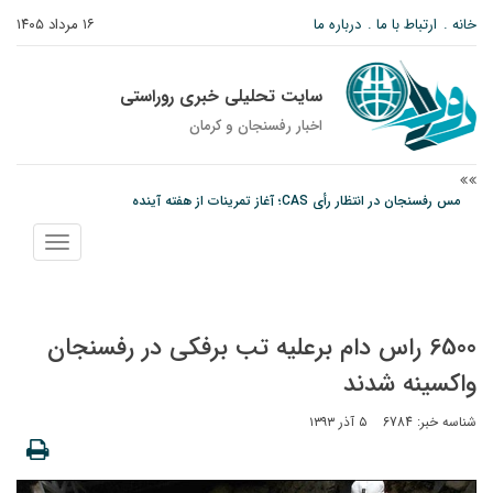
خانه
ارتباط با ما
درباره ما
۱۶ مرداد ۱۴۰۵
سایت تحلیلی خبری روراستی
اخبار رفسنجان و كرمان
مس رفسنجان در انتظار رأی CAS؛ آغاز تمرینات از هفته آینده
پیام رئیس کل دادگستری استان کرمان به مناسبت ۱۷ مردادماه سالروز شهادت شهید
نمایش
صارمی و روز خبرنگار
منو
نانوایی های نوق زیر ذره بین معاون توسعه
6500 راس دام برعلیه تب برفکی در رفسنجان
واکسینه شدند
شناسه خبر: 6784
۵ آذر ۱۳۹۳