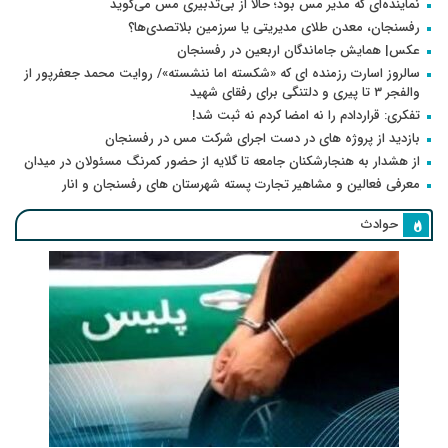
نماینده‌ای که مدیر مس بود؛ حالا از بی‌تدبیری مس می‌گوید
رفسنجان، معدن طلای مدیریتی یا سرزمین بلاتصدی‌ها؟
عکس| همایش جاماندگان اربعین در رفسنجان
سالروز اسارت رزمنده ای که «شکسته اما ننشسته»/ روایت محمد جعفرپور از
والفجر ۳ تا پیری و دلتنگی برای رفقای شهید
تفکری: قراردادم را نه امضا کردم نه ثبت شد!
بازدید از پروژه های در دست اجرای شرکت مس در رفسنجان
از هشدار به هنجارشکنان جامعه تا گلایه از حضور کمرنگ مسئولان در میدان
معرفی فعالین و مشاهیر تجارت پسته شهرستان های رفسنجان و انار
حوادث