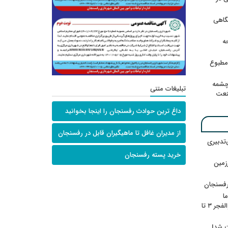
گاهی
حه
امطبوع
چشمه
تبلیغات متنی
نعت
داغ ترین حوادث رفسنجان را اینجا بخوانید
از مدیران غافل تا ماهیگیران قابل در رفسنجان
‌تدبیری
خرید پسته رفسنجان
زمین
رفسنجان
ا
ننشسته»/ روایت محمد جعفرپور از والفجر ۳ تا
ت شد!