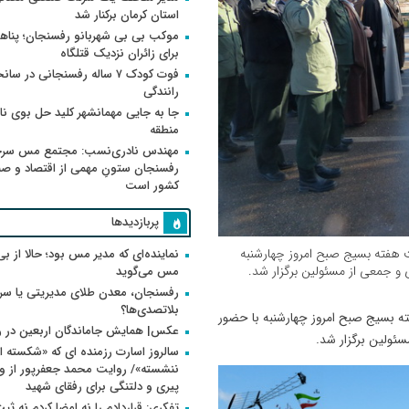
استان کرمان برکنار شد
موکب بی بی شهربانو رفسنجان؛ پناه
برای زائران نزدیک قتلگاه
فوت کودک ۷ ساله رفسنجانی در سان
رانندگی
جا به جایی مهمانشهر کلید حل بوی ن
منطقه
مهندس نادری‌نسب: مجتمع مس سر
رفسنجان ستونِ مهمی از اقتصاد و ص
کشور است
پربازدیدها
 هفته بسیج صبح امروز چهارشنبه
نماینده‌ای که مدیر مس بود؛ حالا از بی
و جمعی از مسئولین برگزار شد.
مس می‌گوید
رفسنجان، معدن طلای مدیریتی یا سر
بلاتصدی‌ها؟
ه بسیج صبح امروز چهارشنبه با حضور
عکس| همایش جاماندگان اربعین در 
ئولین برگزار شد.
سالروز اسارت رزمنده ای که «شکسته ام
پیری و دلتنگی برای رفقای شهید
تفکری: قراردادم را نه امضا کردم نه ثب