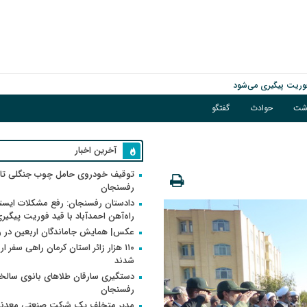
فوریت پیگیری می‌شود
اشت
حوادث
گفتگو
آخرین اخبار
توقیف خودروی حامل چوب جنگلی تاغ
رفسنجان
دادستان رفسنجان: رفع مشکلات ایست
راه‌آهن احمدآباد با قید فوریت پیگیر
عکس| همایش جاماندگان اربعین در 
۱۱۰ هزار زائر استان کرمان راهی سفر ا
شدند
دستگیری سارقان طلاهای بانوی سالخو
رفسنجان
مدیر متخلف یک شرکت صنعتی معدنی