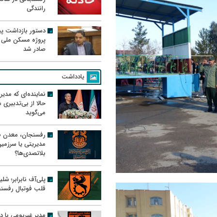
رانندگی
دستور بازداشت پیم
پروژه مسکن ملی 
صادر شد
یادداشت
نماینده‌ای که مدی
حالا از بی‌تدبیری
می‌گوید
رفسنجان، معدن ط
مدیریتی یا سرزمی
بلاتصدی‌ها؟
پلی‌آف نابرابر؛ شل
قلب فوتبال رفسن
مدیر غیربومی با د