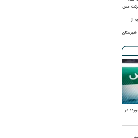
 شرکت مس
ه از
 شهرستان
ورده در
ه
حه