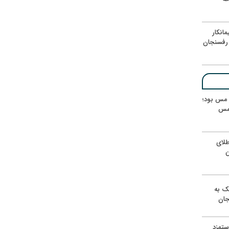
انکار
رفسنجان
ر مس بود؛
 مس
لای
ن
یک به
جان
ستمزد