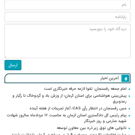
ارسال
آخرین اخبار
امام جمعه رفسنجان: تقوا لازمه حرفه خبرنگاری است
پیش‌بینی هواشناسی برای استان کرمان؛ از وزش باد و گردوخاک تا رگبار و
رعدوبرق
مس رفسنجان در انتظار رأی CAS؛ آغاز تمرینات از هفته آینده
پیام رئیس کل دادگستری استان کرمان به مناسبت ۱۷ مردادماه سالروز شهادت
شهید صارمی و روز خبرنگار
نانوایی های نوق زیر ذره بین معاون توسعه
وزارت اطلاعات: ۲۱ مزدور موساد و ۴ شرور مسلح در کرمان بازداشت شدند