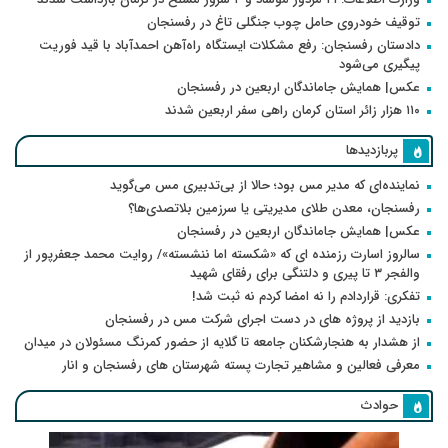
توقیف خودروی حامل چوب جنگلی تاغ در رفسنجان
دادستان رفسنجان: رفع مشکلات ایستگاه راه‌آهن احمدآباد با قید فوریت
پیگیری می‌شود
عکس| همایش جاماندگان اربعین در رفسنجان
۱۱۰ هزار زائر استان کرمان راهی سفر اربعین شدند
پربازدیدها
نماینده‌ای که مدیر مس بود؛ حالا از بی‌تدبیری مس می‌گوید
رفسنجان، معدن طلای مدیریتی یا سرزمین بلاتصدی‌ها؟
عکس| همایش جاماندگان اربعین در رفسنجان
سالروز اسارت رزمنده ای که «شکسته اما ننشسته»/ روایت محمد جعفرپور از
والفجر ۳ تا پیری و دلتنگی برای رفقای شهید
تفکری: قراردادم را نه امضا کردم نه ثبت شد!
بازدید از پروژه های در دست اجرای شرکت مس در رفسنجان
از هشدار به هنجارشکنان جامعه تا گلایه از حضور کمرنگ مسئولان در میدان
معرفی فعالین و مشاهیر تجارت پسته شهرستان های رفسنجان و انار
حوادث