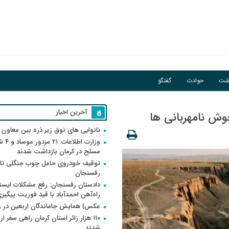
اشت
حوادث
گفتگو
آخرین اخبار
خوش نامهربانی ها
نانوایی های نوق زیر ذره بین معاون
وزارت اطلاعات
مسلح در کرمان بازداشت شدند
توقیف خودروی حامل چوب جنگلی تاغ
رفسنجان
دادستان رفسنجان: رفع مشکلات ایست
راه‌آهن احمدآباد با قید فوریت پیگیر
عکس| همایش جاماندگان اربعین در 
۱۱۰ هزار زائر استان کرمان راهی سفر ا
شدند