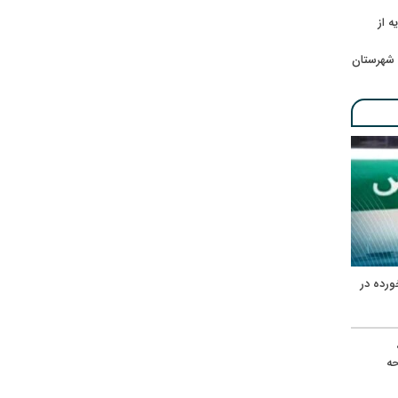
ه از
 شهرستان
ورده در
ه
حه