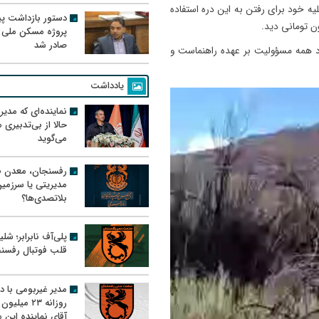
قلیه خود برای رفتن به این دره استفاده
دستور بازداشت پیم
پروژه مسکن ملی 
صادر شد
ود همه مسؤولیت بر عهده راهنماست و
یادداشت
نماینده‌ای که مدی
حالا از بی‌تدبیری
می‌گوید
رفسنجان، معدن ط
مدیریتی یا سرزمی
بلاتصدی‌ها؟
پلی‌آف نابرابر؛ شل
قلب فوتبال رفسن
مدیر غیربومی با د
روزانه ۲۳ میل
آقای نماینده این م