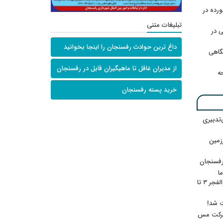
رده در
تبلیغات متنی
 در
داغ ترین حوادث رفسنجان را اینجا بخوانید
گاهی
از مدیران غافل تا ماهیگیران قابل در رفسنجان
حه
خرید پسته رفسنجان
‌تدبیری
زمین
رفسنجان
ا
ننشسته»/ روایت محمد جعفرپور از والفجر ۳ تا
ت شد!
 شرکت مس