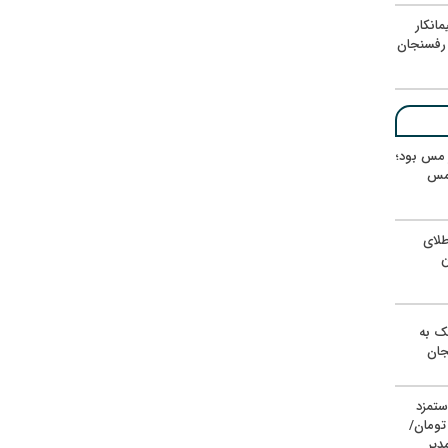
انکار
رفسنجان
ر مس بود؛
 مس
لای
ن
یک به
جان
ستمزد
یون تومان/
دیر