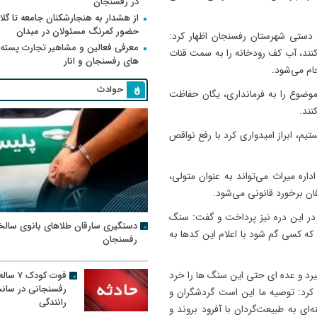
در رفسنجان
از هشدار به هنجارشکنان جامعه تا گلای
حضور کمرنگ مسئولان در میدان
ستی شهرستان رفسنجان اظهار کرد:
معرفی فعالین و مشاهیر تجارت پسته
نند، آب کف رودخانه را به سمت قنات
های رفسنجان و انار
ام می‌شود.
حوادث
 موضوع را به فرمانداری، یگان حفاظت
نند.
یم، ابراز امیدواری کرد با رفع نواقص
اره میراث می‌تواند به عنوان متولی،
ن برخورد قانونی می‌شود.
ر این دره نیز پرداخت و گفت: سنگ
دستگیری سارقان طلاهای بانوی سالخ
 کسی گم شود با اعلام این کدها به
رفسنجان
فوت کودک ۷ سال
یرد و عده ای حتی این سنگ ها را خرد
رفسنجانی در سان
 کرد: توصیه ما این است گردشگران و
رانندگی
ای به طبیعت‌گردان با آفرود بروند و