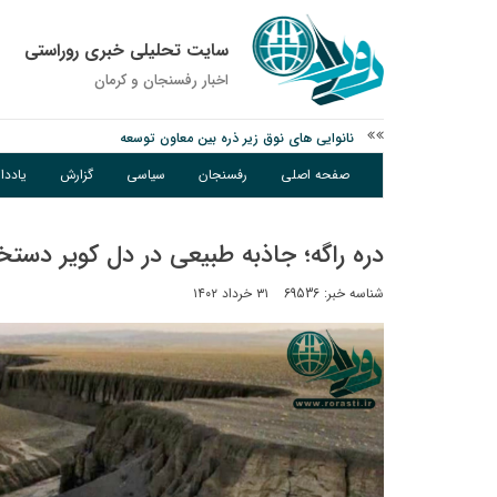
سایت تحلیلی خبری روراستی
اخبار رفسنجان و كرمان
وزارت اطلاعات: ۲۱ مزدور موساد و ۴ شرور مسلح در کرمان بازداشت شدند
توقیف خودروی حامل چوب جنگلی تاغ در رفسنجان
صفحه اصلی
رفسنجان
سیاسی
گزارش
یادد
نانوایی های نوق زیر ذره بین معاون توسعه
دره راگه؛ جاذبه طبیعی در دل کویر دست
شناسه خبر: 69536
۳۱ خرداد ۱۴۰۲