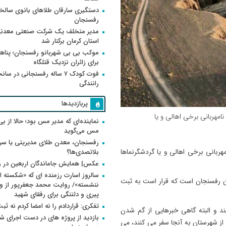
دستگیری سارقان طلاهای بانوی سالخو
رفسنجان
مدیر متخلف یک شرکت صنعتی معدنی
استان کرمان برکنار شد
موکب بی بی شهربانو رفسنجان؛ پناه
برای زائران نزدیک قتلگاه
فوت کودک ۷ ساله رفسنجانی در سان
رانندگی
پربازدیدها
مهربانی برخی اهالی و یا
نماینده‌ای که مدیر مس بود؛ حالا از بی
مس می‌گوید
رفسنجان، معدن طلای مدیریتی یا سر
بلاتصدی‌ها؟
ربانی برخی اهالی و یا گردشگرنماها
عکس| همایش جاماندگان اربعین در 
سالروز اسارت رزمنده ای که «شکسته ام
ان رفسنجان است که قرار است به ثبت
پیری و دلتنگی برای رفقای شهید
تفکری: قراردادم را نه امضا کردم نه ثب
ند و البته گاهی خبرهایی از گم شدن
بازدید از پروژه های در دست اجرای
 از شهرستان به آنجا سفر می کنند، می