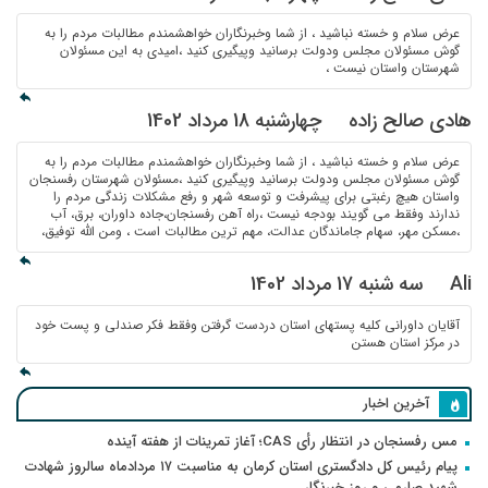
عرض سلام و خسته نباشید ، از شما وخبرنگاران خواهشمندم مطالبات مردم را به
گوش مسئولان مجلس ودولت برسانید وپیگیری کنید ،امیدی به این مسئولان
شهرستان واستان نیست ،
هادی صالح زاده
چهارشنبه 18 مرداد 1402
عرض سلام و خسته نباشید ، از شما وخبرنگاران خواهشمندم مطالبات مردم را به
گوش مسئولان مجلس ودولت برسانید وپیگیری کنید ،مسئولان شهرستان رفسنجان
واستان هیچ رغبتی برای پیشرفت و توسعه شهر و رفع مشکلات زندگی مردم را
ندارند وفقط می گویند بودجه نیست ،راه آهن رفسنجان،جاده داوران، برق، آب
،مسکن مهر، سهام جاماندگان عدالت، مهم ترین مطالبات است ، ومن الله توفیق،
Ali
سه شنبه 17 مرداد 1402
آقایان داورانی کلیه پستهای استان دردست گرفتن وفقط فکر صندلی و پست خود
در مرکز استان هستن
آخرین اخبار
مس رفسنجان در انتظار رأی CAS؛ آغاز تمرینات از هفته آینده
پیام رئیس کل دادگستری استان کرمان به مناسبت ۱۷ مردادماه سالروز شهادت
شهید صارمی و روز خبرنگار