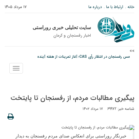
خانه
ارتباط با ما
درباره ما
۱۷ مرداد ۱۴۰۵
سایت تحلیلی خبری روراستی
اخبار رفسنجان و كرمان
مس رفسنجان در انتظار رأی CAS؛ آغاز تمرینات از هفته آینده
پیام رئیس کل دادگستری استان کرمان به مناسبت ۱۷ مردادماه سالروز شهادت شهید
نمایش
صارمی و روز خبرنگار
منو
نانوایی های نوق زیر ذره بین معاون توسعه
پیگیری مطالبات مردم، از رفسنجان تا پایتخت
شناسه خبر: 69972
۱۷ مرداد ۱۴۰۲
خبرنگار روراستی برای انعکاس صدای مردم رفسنجان به دیدار