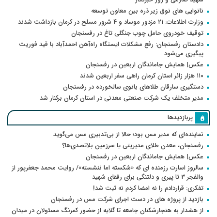
نانوایی های نوق زیر ذره بین معاون توسعه
وزارت اطلاعات: ۲۱ مزدور موساد و ۴ شرور مسلح در کرمان بازداشت شدند
توقیف خودروی حامل چوب جنگلی تاغ در رفسنجان
دادستان رفسنجان: رفع مشکلات ایستگاه راه‌آهن احمدآباد با قید فوریت
پیگیری می‌شود
عکس| همایش جاماندگان اربعین در رفسنجان
۱۱۰ هزار زائر استان کرمان راهی سفر اربعین شدند
دستگیری سارقان طلاهای بانوی سالخورده در رفسنجان
مدیر متخلف یک شرکت صنعتی معدنی در استان کرمان برکنار شد
پربازدیدها
نماینده‌ای که مدیر مس بود؛ حالا از بی‌تدبیری مس می‌گوید
رفسنجان، معدن طلای مدیریتی یا سرزمین بلاتصدی‌ها؟
عکس| همایش جاماندگان اربعین در رفسنجان
سالروز اسارت رزمنده ای که «شکسته اما ننشسته»/ روایت محمد جعفرپور از
والفجر ۳ تا پیری و دلتنگی برای رفقای شهید
تفکری: قراردادم را نه امضا کردم نه ثبت شد!
بازدید از پروژه های در دست اجرای شرکت مس در رفسنجان
از هشدار به هنجارشکنان جامعه تا گلایه از حضور کمرنگ مسئولان در میدان