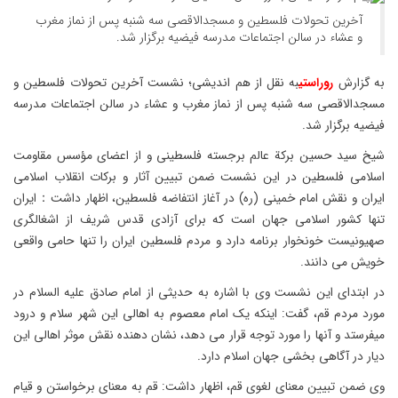
آخرین تحولات فلسطین و مسجدالاقصی سه شنبه پس از نماز مغرب
و عشاء در سالن اجتماعات مدرسه فیضیه برگزار شد.
به گزارش
روراستی
به نقل از هم اندیشی؛ نشست آخرین تحولات فلسطین و
مسجدالاقصی سه شنبه پس از نماز مغرب و عشاء در سالن اجتماعات مدرسه
فیضیه برگزار شد.
شیخ سید حسین برکة عالم برجسته فلسطینی و از اعضای مؤسس مقاومت
اسلامی فلسطین در این نشست ضمن تبیین آثار و برکات انقلاب اسلامی
ایران و نقش امام خمینی (ره) در آغاز انتفاضه فلسطین، اظهار داشت：ایران
تنها کشور اسلامی جهان است که برای آزادی قدس شریف از اشغالگری
صهیونیست خونخوار برنامه دارد و مردم فلسطین ایران را تنها حامی واقعی
خویش می دانند.
در ابتدای این نشست وی با اشاره به حدیثی از امام صادق علیه السلام در
مورد مردم قم، گفت: اینکه یک امام معصوم به اهالی این شهر سلام و درود
میفرستد و آنها را مورد توجه قرار می دهد، نشان دهنده نقش موثر اهالی این
دیار در آگاهی بخشی جهان اسلام دارد.
وی ضمن تبیین معنای لغوی قم، اظهار داشت: قم به معنای برخواستن و قیام