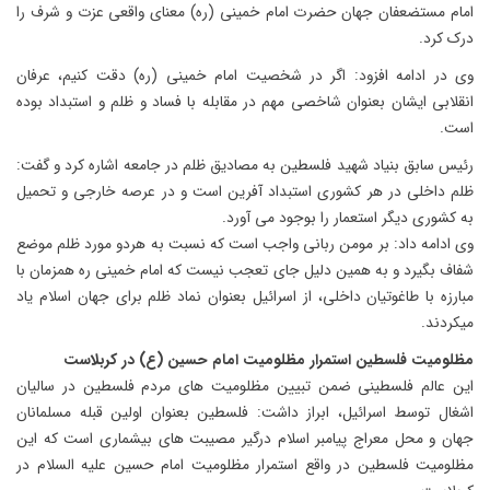
امام مستضعفان جهان حضرت امام خمینی (ره) معنای واقعی عزت و شرف را
درک کرد.
وی در ادامه افزود: اگر در شخصیت امام خمینی (ره) دقت کنیم، عرفان
انقلابی ایشان بعنوان شاخصی مهم در مقابله با فساد و ظلم و استبداد بوده
است.
رئیس سابق بنیاد شهید فلسطین به مصادیق ظلم در جامعه اشاره کرد و گفت:
ظلم داخلی در هر کشوری استبداد آفرین است و در عرصه خارجی و تحمیل
به کشوری دیگر استعمار را بوجود می آورد.
وی ادامه داد: بر مومن ربانی واجب است که نسبت به هردو مورد ظلم موضع
شفاف بگیرد و به همین دلیل جای تعجب نیست که امام خمینی ره همزمان با
مبارزه با طاغوتیان داخلی، از اسرائیل بعنوان نماد ظلم برای جهان اسلام یاد
میکردند.
مظلومیت فلسطین استمرار مظلومیت امام حسین (ع) در کربلاست
این عالم فلسطینی ضمن تبیین مظلومیت های مردم فلسطین در سالیان
اشغال توسط اسرائیل، ابراز داشت: فلسطین بعنوان اولین قبله مسلمانان
جهان و محل معراج پیامبر اسلام درگیر مصیبت های بیشماری است که این
مظلومیت فلسطین در واقع استمرار مظلومیت امام حسین علیه السلام در