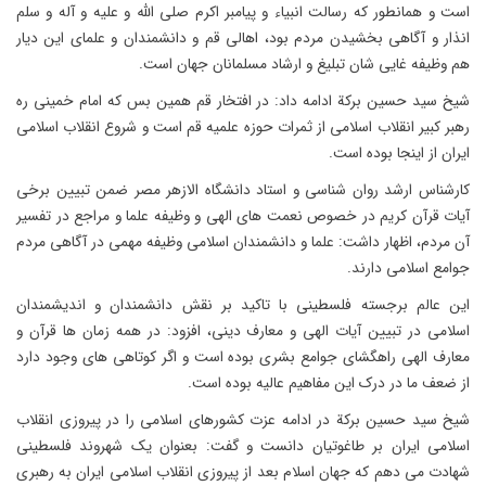
است و همانطور که رسالت انبیاء و پیامبر اکرم صلی الله و علیه و آله و سلم
انذار و آگاهی بخشیدن مردم بود، اهالی قم و دانشمندان و علمای این دیار
هم وظیفه غایی شان تبلیغ و ارشاد مسلمانان جهان است.
شیخ سید حسین برکة ادامه داد: در افتخار قم همین بس که امام خمینی ره
رهبر کبیر انقلاب اسلامی از ثمرات حوزه علمیه قم است و شروع انقلاب اسلامی
ایران از اینجا بوده است.
کارشناس ارشد روان شناسی و استاد دانشگاه الازهر مصر ضمن تبیین برخی
آیات قرآن کریم در خصوص نعمت های الهی و وظیفه علما و مراجع در تفسیر
آن مردم، اظهار داشت: علما و دانشمندان اسلامی وظیفه مهمی در آگاهی مردم
جوامع اسلامی دارند.
این عالم برجسته فلسطینی با تاکید بر نقش دانشمندان و اندیشمندان
اسلامی در تبیین آیات الهی و معارف دینی، افزود: در همه زمان ها قرآن و
معارف الهی راهگشای جوامع بشری بوده است و اگر کوتاهی های وجود دارد
از ضعف ما در درک این مفاهیم عالیه بوده است.
شیخ سید حسین برکة در ادامه عزت کشورهای اسلامی را در پیروزی انقلاب
اسلامی ایران بر طاغوتیان دانست و گفت: بعنوان یک شهروند فلسطینی
شهادت می دهم که جهان اسلام بعد از پیروزی انقلاب اسلامی ایران به رهبری