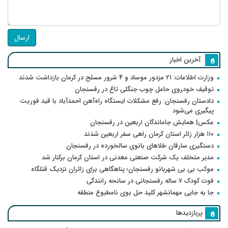
ارسال
آخرین اخبار
وزارت اطلاعات: ۲۱ مزدور موساد و ۴ شرور مسلح در کرمان بازداشت شدند
توقیف خودروی حامل چوب جنگلی تاغ در رفسنجان
دادستان رفسنجان: رفع مشکلات ایستگاه راه‌آهن احمدآباد با قید فوریت
پیگیری می‌شود
عکس| همایش جاماندگان اربعین در رفسنجان
۱۱۰ هزار زائر استان کرمان راهی سفر اربعین شدند
دستگیری سارقان طلاهای بانوی سالخورده در رفسنجان
مدیر متخلف یک شرکت صنعتی معدنی در استان کرمان برکنار شد
موکب بی بی شهربانو رفسنجان؛ پناهگاهی برای زائران نزدیک قتلگاه
فوت کودک ۷ ساله رفسنجانی در سانحه رانندگی
جا به جایی مهمانشهر کلید حل بوی نامطبوع منطقه
پربازدیدها