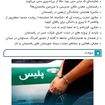
نماینده‌ای که مدیر مس بود؛ حالا از بی‌تدبیری مس می‌گوید
رفسنجان، معدن طلای مدیریتی یا سرزمین بلاتصدی‌ها؟
عکس| همایش جاماندگان اربعین در رفسنجان
سالروز اسارت رزمنده ای که «شکسته اما ننشسته»/ روایت محمد جعفرپور از
والفجر ۳ تا پیری و دلتنگی برای رفقای شهید
تفکری: قراردادم را نه امضا کردم نه ثبت شد!
بازدید از پروژه های در دست اجرای شرکت مس در رفسنجان
از هشدار به هنجارشکنان جامعه تا گلایه از حضور کمرنگ مسئولان در میدان
معرفی فعالین و مشاهیر تجارت پسته شهرستان های رفسنجان و انار
حوادث