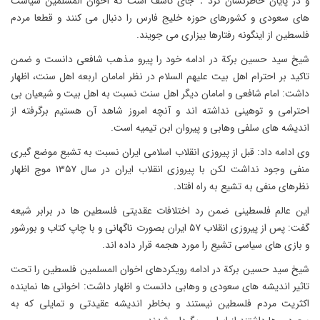
و در پایان خاطرنشان کرد：جای تاسف است که اخوان المسلمین سیاست
های سعودی و کشورهای حوزه خلیج فارس را دنبال می کنند و قطعا مردم
فلسطین از اینگونه رفتارها بیزاری می جویند.
شیخ سید حسین برکة در ادامه خود را پیرو مذهب شافعی دانست و ضمن
تاکید بر احترام اهل بیت علیهم السلام در نظر امامان اربعه اهل سنت، اظهار
داشت: امام شافعی و امامان دیگر اهل سنت نسبت به اهل بیت و شیعیان بی
احترامی و توهینی نداشته اند و آنچه امروز شاهد آن هستیم برگرفته از
اندیشه های سلفی وهابی و پیروان ابن تیمیه است.
وی ادامه داد: قبل از پیروزی انقلاب اسلامی ایران نسبت به تشیع موضع گیری
منفی وجود نداشت لکن با پیروزی انقلاب ایران در سال ۱۳۵۷ موج اظهار
نظرهای منفی به تشیع به راه افتاد.
این عالم فلسطینی ضمن رد اختلافات عقدیتی فلسطین ها در برابر شیعه
گفت: پس از پیروزی انقلاب ۵۷ ایران بصورت ناگهانی و با چاپ کتاب و بورشور
و بازی های سیاسی تشیع را مورد هجمه قرار داده اند.
شیخ سید حسین برکة در ادامه رویکردهای اخوان المسلمین فلسطین را تحت
تاثیر اندیشه های سعودی و وهابی دانست و اظهار داشت: اخوانی ها نماینده
اکثریت مردم فلسطین نیستند و بخاطر اندیشه عقیدتی و تمایلی که به