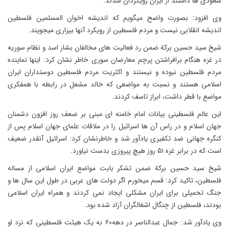
سعودی ها داشتند از ایران رویگردان شدند.
وی افزود: بصورت واضح میگویم که اندیشه اخوان المسلمین فلسطین
اندیشه انقلابی نیست و مردم فلسطین از رویکرد آنها بیزاری میجویند.
شیخ سید حسین برکة ضمن رد فعالیت های مخالفان بشار اسد و نظام سوریه
در غزه هنگام برافراشتن پرچم معارضان سوری خاطر نشان کرد: اینها نماینده
مردم فلسطین نبوده و نیستند و اکثریت مردم فلسطین دوستداران ایران
اسلامی هستند و نسبت به مواضعی که خالد مشعل در رابطه با همفکری
مواضع با قطر داشت، ابراز تاسف کردند.
این عالم فلسطینی بیانات امام خامنه ای مبنی بر ضعف روز افزون دشمنان
جهان اسلام و در راس آن ها اسرائیل را در ملاقات علمای جهان اسلام پس از
کنگره جهانی ضد تکفیری یادآور شد و خاطرنشان کرد: اسرائیل آنقدر ضعیف
است که در برابر غزه ۵۱ روز هیچ پیروزی بدست نیاورد.
شیخ سید حسین برکة ضمن تشکر بابت مواضع ایران اسلامی از مساله
فلسطین، تاکید کرد: قسم میخورم اگر دولت های عربی در طول این سال ها و
جنگ تحمیلی برای ایران مشکلی ایجاد نمی کردند و همراه ایران اسلامی
بودند، فلسطین از چنگال اشغالگران آزاد شده بود.
وی یادآور شد: جمال عبدالناصر در دهه۶۰ به یک هیئت فلسطینی که نزد او