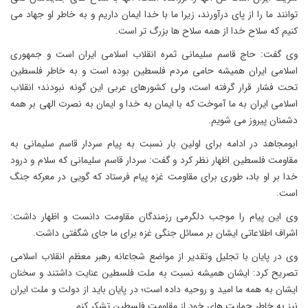
توانند ما را از پای درآورند، زیرا ما با خدا ایمان داریم و به خاطر او جهاد می
کنیم که سلاح خدا از همه سلاح ها بزرگ تر است.
وی گفت: حاج قاسم سلیمانی ثمره انقلاب اسلامی ایران است و جمهوری
اسلامی ایران همیشه حامی مردم فلسطین بوده است و به خاطر فلسطین
تحت فشار قرار گرفته است، ولی کشورهای عربی این گونه نبودند؛ انقلاب
اسلامی ایران به ما آموخت که با ایمان به خدا و ایمان به نصرت الهی بر همه
دشمنان پیروز می شویم.
ابومجاهد در ادامه برای اولین بار نسبت به پیام سردار قاسم سلیمانی به
مقاومت فلسطین اظهار نظر کرد و گفت: سردار قاسم سلیمانی که سلام و درود
خدا بر او باد، طوری برای مقاومت غزه پیام فرستاد که گویی در معرکه جنگ
است.
وی این پیام را موجب دلگرمی رزمندگان مقاومت دانست و اظهار داشت:
اشراف اطلاعاتی ایشان بر مسائل جنگی غزه برای ما جای شگفتی داشت.
وی در پایان با تجلیل وتقدیر از مواضع شجاعانه رهبر معظم انقلاب اسلامی
تصریح کرد: ایشان همیشه نسبت به ملت فلسطین عنایت داشتند و سخنان
ایشان به همه ما امید و روحیه داده است؛ در پایان باید از دولت و ملت ایران
نیز به خاطر حمایت های خود از مقاومت فلسطین تشکر کنم.