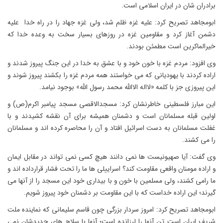
برادران شان در ایران اسلامی است.
ابومجاهد تصریح کرد: علیه غزه ظلم شد، ولی غزه جهاد را در راه خدا علیه
دشمن آغاز کرد و مقاومین غزه در روزهای بسیار سخت به وعده خدا که
خیرالماکرین است مطمئن بودند.
وی افزود: مردم غزه با خون خود و با عشق به خدا در این جنگ پیروز شدند و
اراده کردند با یهودیانی که می خواستند همه مردم غزه را بکشند پیروز شوند و
این پیروزی جز با کلمه «لااله الاالله محمد رسول الله» بوجود نیامد.
این مبارز فلسطینی خاطرنشان کرد: مسجدالاقصی مسجد پیامبر اکرم(ص) و
اولین قبله مسلمانان است و دشمنان همیشه برای آن نقشه کشیدند و با
غفلت مسلمانان به دست اسرائیل افتاد و آن را محاصره کرده اند و مسلمانان
را می کشند.
وی گفت: آیا صهیونیست ها نمی دانند هیچ کسی نمی تواند در مقابل ایمان
و اراده مومنان واقعی مقاومت کند؟ اسراییلی ها ما را تحت فشار قرارداده اند و
ما رامی کشند، ولی مسلمین با خون و با بیداری خود این مسجد را از آنها می
گیرند؛ این اراده خداست که با این مقاومت بر دشمنان خود پیروز شویم.
ابومجاهد تصریح کرد: امروز سردار بزرگی چون قاسم سلیمانی که نماینده ملت
شریف ایران است تن آنها را لرزانده است؛ آنها با سلاح های جدیدشان نمی