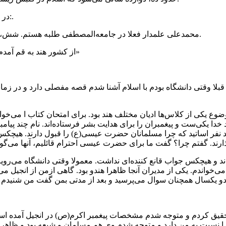
در این گزارش روایتی از تشرف او به اسلام را به رشته تحریر درمی‌آورم:.
«محمدعلی علمدار فعلا در جامعه‌المصطفی طلبه هستم. شش، هفت سال کارشناسی‌ام تمام شده و ارشد مطالعات اسلامی هستم.
از کشور هند به قم آمدم تا درس بخوانم در قم ساکن هستم و الحمدلله آمدم پیاده‌روی اربعین»
. موضوع یکی از کلاس‌ها ادیان مختلف هند بود. برای امتحان کتاب ا می‌خوا
دا یکی‌ست و پیغمبران را برای هدایت بشر فرستاده‌اند. نام چند پیامب
 نفر اساتید که چرا مسلمانان حضرت عیسی(ع) را قبول دارند. هیچکس
اند و هیچکس جواب قانع کننده‌ای نداشت. معمولا وقتی دانشگاه می‌
خواندم. یکی از مدیران آنجا ظاهرا هندو بود. گاهی ازمن از انجیل 
قیق کردم و متوجه شدم مشخصات پیغمبر اکرم(ص) در انجیل آمده است
 را نسبت به من دارد و متوجه شدم وی هم مسلمان و شیعه بود و ظاه