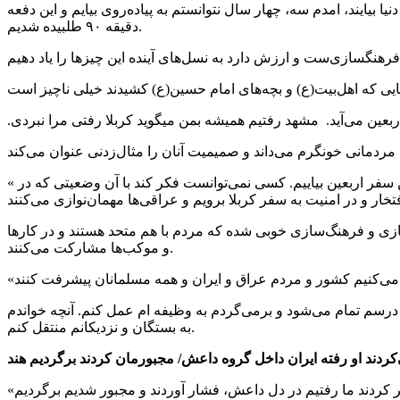
یایند، امدم سه، چهار سال نتوانستم به پیاده‌روی بیایم و این دفعه
دقیقه ۹۰ طلبیده شدیم.
« ایرانی‌ها مردمی زحمتکش و ایثارگر هستند. بدون حاج‌قاسم و کسانی مثل حاج قاسم و شهدا که خونشان را دادند به‌راحتی نمی‌شد به این سفر اربعین بیاییم. کسی نمی‌توانست فکر کند با آن وضعیتی که در
ازی و فرهنگ‌سازی خوبی شده که مردم با هم متحد هستند و در کارها
و موکب‌ها مشارکت می‌کنند.
درسم تمام می‌شود و برمی‌گردم به وظیفه ام عمل کنم. آنچه خواندم
به بستگان و نزدیکانم منتقل کنم.
کردند او رفته ایران داخل گروه داعش/ مجبورمان کردند برگردیم هند
«اولین باری که ایران آمدم سال ۲۰۱۱ بود. درس‌هایم را شروع کردم یکی، دو سال بود داعش تازه در سوریه تشکیل شده بود. فامیل ما فکر کردند ما رفتیم در دل داعش، فشار آوردند و مجبور شدیم برگردیم