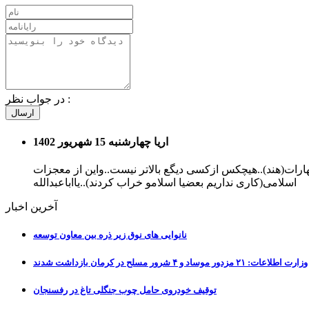
:
در جواب نظر
ارسال
اریا
چهارشنبه 15 شهریور 1402
ن.بهارات(هند)..هیچکس ازکسی دیگع بالاتر نیست..واین از معجزات
اسلامی(کاری نداریم بعضیا اسلامو خراب کردند)..یااباعبدالله
آخرین اخبار
نانوایی های نوق زیر ذره بین معاون توسعه
وزارت اطلاعات: ۲۱ مزدور موساد و ۴ شرور مسلح در کرمان بازداشت شدند
توقیف خودروی حامل چوب جنگلی تاغ در رفسنجان