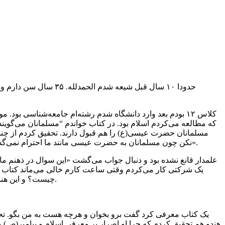
کلاس ۱۲ بودم بعد وارد دانشگاه شدم رشته‌ام جامعه‌شناسی بود
که مطالعه می‌کردم اسلام بود. در کتاب خواندم “مسلمانان می‌گویند خ
مسلمانان حضرت عیسی(ع) را هم قبول دارند. تحقیق کردم از چند
نکن چون مسلمانان به حضرت عیسی مانند ما احترام نمی‌گذارند. گفتم چرا؟ گفت ما برای حضرت عیسی احترام قائلیم، آنها می‌گویند یک پیغمبر معمولی است و بیش از این در مورد اسلام چیزی نگفت».
علمدار قانع نشده بود و دنبال جواب می‌گشت «این سوال در ذهنم م
یک شرکتی کار می‌کردم وقتی ساعت کارم خالی می‌ماند کتاب می‌
چیست؟ و این هندو یکسال همچنان سوال می‌پرسید و بعد از مدتی بمن گفت من شنیدم پیغمبر مسلمانان مشخصات ایشان در کتاب شما آمده گفتم ما ندیدیم.
یک کتاب معرفی کرد گفت برو بخوان و هرچه هست به من بگو. تح
هندو هم تحقیق کردم که چرا او اصرار بر معرفی اسلام و پیامبر(ص)