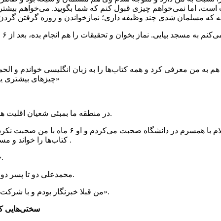
رست است، اما نمی‌خواهم چیزی قبول کنم که شما بگویید. می‌خواهم 
م به من معرفی کرد و همه کتاب‌ها را به زبان انگلیسی خواندم و الحم
چیزهای بیشتری یاد بیگریم، الحمدلله نصیبم شد بیایم قم و در حوزه علمیه درس بخوانم»
در منطقه ما بمبئی شعیان اقلیت هستند. خانواده ما همه مسیحی هستند و من و همسرم مسلمان هستیم.
در هند با همسرم در دوران دانشجویی آشنا شدم و د
کتاب‌ها را خواند و مسلمان و شیعه شد. طلبه بود و چون بچه‌دار شدیم موفق نشد ادامه دهد .
الحمدالله همسرم مسلمان شد و خدا کمک
محمدعلی دو تا پسر دوقلو به نام‌های حسن و حسین هم دارد و از قضا خبرنگار هم بوده است.
« من قبلا خبرنگار بودم و با شرکت‌هایی بودم همکاری می‌کردم و در پرس تی وی هم چند مقاله نوشتم».
سختی‌هایی که