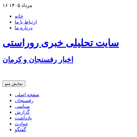
۱۶ مرداد ۱۴۰۵
خانه
ارتباط با ما
درباره ما
سایت تحلیلی خبری روراستی
اخبار رفسنجان و كرمان
نانوایی های نوق زیر ذره بین معاون توسعه
نمایش منو
وزارت اطلاعات: ۲۱ مزدور موساد و ۴ شرور مسلح در کرمان بازداشت شدند
صفحه اصلی
رفسنجان
توقیف خودروی حامل چوب جنگلی تاغ در رفسنجان
سیاسی
گزارش
یادداشت
حوادث
گفتگو