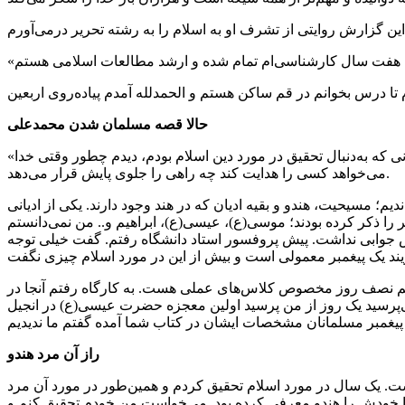
حالا قصه مسلمان شدن محمدعلی
«حدودا ۱۰ سال قبل شیعه شدم الحمدلله. ۳۵ سال سن دارم و قبلا وقتی دانشگاه بودم با اسلام آشنا شدم قصه مفصلی دارد و در زمانی که به‌دنبال تحقیق در مورد دین اسلام بودم، دیدم چطور وقتی خدا
می‌خواهد کسی را هدایت کند چه راهی را جلوی پایش قرار می‌دهد.
ندیم؛ مسیحیت، هندو و بقیه ادیان که در هند وجود دارند. یکی از ادیانی
ر را ذکر کرده بودند؛ موسی(ع)، عیسی(ع)، ابراهیم و.. من نمی‌دانستم
 جوابی نداشت. پیش پروفسور استاد دانشگاه رفتم. گفت خیلی توجه
رویم نصف روز مخصوص کلاس‌های عملی هست. به کارگاه رفتم آنجا در
می‌پرسید یک روز از من پرسید اولین معجزه حضرت عیسی(ع) در انجیل
راز آن مرد هندو
. یک سال در مورد اسلام تحقیق کردم و همین‌طور در مورد آن مرد
را خودش را هندو معرفی کرده بود. می‌خواست من خودم تحقیق کنم و