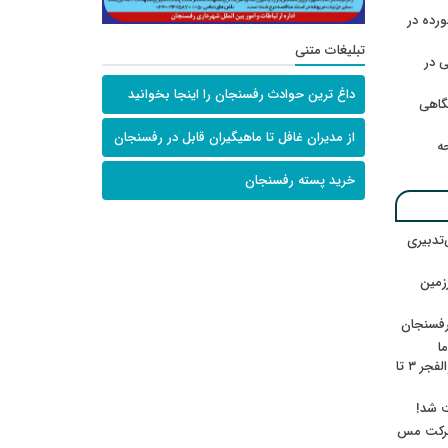
رده در
تبلیغات متنی
 در
داغ ترین حوادث رفسنجان را اینجا بخوانید
گاهی
از مدیران غافل تا ماهیگیران قابل در رفسنجان
حه
خرید پسته رفسنجان
‌تدبیری
زمین
رفسنجان
ا
ننشسته»/ روایت محمد جعفرپور از والفجر ۳ تا
ت شد!
 شرکت مس