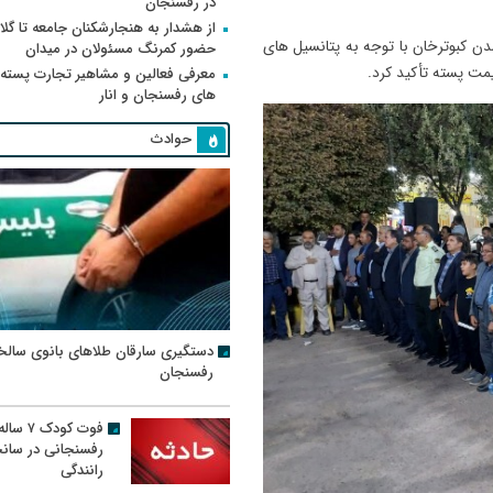
در رفسنجان
از هشدار به هنجارشکنان جامعه تا گلای
ن کبوترخان با توجه به پتانسیل های
حضور کمرنگ مسئولان در میدان
ت پسته تأکید کرد.
معرفی فعالین و مشاهیر تجارت پسته
های رفسنجان و انار
حوادث
دستگیری سارقان طلاهای بانوی سالخ
رفسنجان
فوت کودک ۷ سال
رفسنجانی در سان
رانندگی