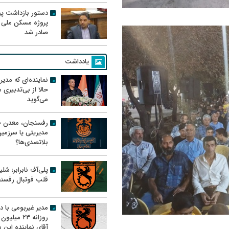
دستور بازداشت پیم
پروژه مسکن ملی 
صادر شد
یادداشت
نماینده‌ای که مدی
حالا از بی‌تدبیری
می‌گوید
رفسنجان، معدن ط
مدیریتی یا سرزمی
بلاتصدی‌ها؟
پلی‌آف نابرابر؛ شل
قلب فوتبال رفسن
مدیر غیربومی با د
روزانه ۲۳ میل
آقای نماینده این م