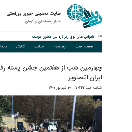
سایت تحلیلی خبری روراستی
اخبار رفسنجان و كرمان
نانوایی های نوق زیر ذره بین معاون توسعه
وزارت اطلاعات: ۲۱ مزدور موساد و ۴ شرور مسلح در کرمان بازداشت شدند
صفحه اصلی
رفسنجان
سیاسی
گزارش
یادد
توقیف خودروی حامل چوب جنگلی تاغ در رفسنجان
چهارمین شب از هفتمین جشن پسته رفس
ایران+تصاویر
شناسه خبر: 70243
۳۰ شهریور ۱۴۰۲