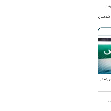
ه از
 شهرستان
ورده در
ه
حه