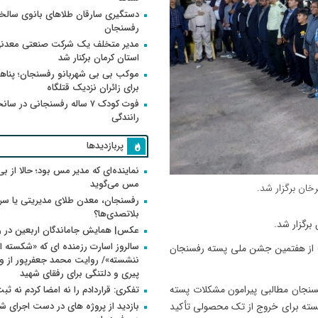
دستگیری سارقان طلاهای بانوی سالخو
رفسنجان
مدیر متخلف یک شرکت صنعتی معدنی
استان کرمان برکنار شد
موکب بی بی شهربانو رفسنجان؛ پناه
برای زائران نزدیک قتلگاه
فوت کودک ۷ ساله رفسنجانی در سان
رانندگی
پربازدیدها
نماینده‌ای که مدیر مس بود؛ حالا از بی
مس می‌گوید
ان برگزار شد.
رفسنجان، معدن طلای مدیریتی یا سر
بلاتصدی‌ها؟
رگزار شد.
عکس| همایش جاماندگان اربعین در 
سالروز اسارت رزمنده ای که «شکسته ام
ب از هفتمین جشن ملی پسته رفسنجان
پیری و دلتنگی برای رفقای شهید
رفسنجان مطالبی پیرامون مشکلات پسته
تفکری: قراردادم را نه امضا کردم نه ثب
بازدید از پروژه های در دست اجرای
سته برای خروج از تک محصولی تأکید