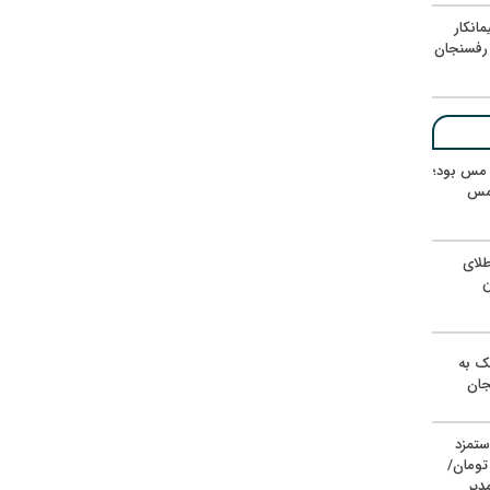
انکار
رفسنجان
ر مس بود؛
 مس
لای
ن
یک به
جان
ستمزد
یون تومان/
دیر