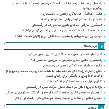
دادستان رفسنجان: رفع مشکلات ایستگاه راه‌آهن احمدآباد با قید فوریت
پیگیری می‌شود
عکس| همایش جاماندگان اربعین در رفسنجان
۱۱۰ هزار زائر استان کرمان راهی سفر اربعین شدند
دستگیری سارقان طلاهای بانوی سالخورده در رفسنجان
مدیر متخلف یک شرکت صنعتی معدنی در استان کرمان برکنار شد
موکب بی بی شهربانو رفسنجان؛ پناهگاهی برای زائران نزدیک قتلگاه
پربازدیدها
نماینده‌ای که مدیر مس بود؛ حالا از بی‌تدبیری مس می‌گوید
رفسنجان، معدن طلای مدیریتی یا سرزمین بلاتصدی‌ها؟
عکس| همایش جاماندگان اربعین در رفسنجان
سالروز اسارت رزمنده ای که «شکسته اما ننشسته»/ روایت محمد جعفرپور از
والفجر ۳ تا پیری و دلتنگی برای رفقای شهید
تفکری: قراردادم را نه امضا کردم نه ثبت شد!
بازدید از پروژه های در دست اجرای شرکت مس در رفسنجان
از هشدار به هنجارشکنان جامعه تا گلایه از حضور کمرنگ مسئولان در میدان
معرفی فعالین و مشاهیر تجارت پسته شهرستان های رفسنجان و انار
حوادث