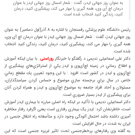
به عنوان روز جهانی ایدز، گفت : شعار امسال روز جهانی ایدز با عنوان
درمان اچ آی وی، همه گیری را مهار می کند، پیشگیری کنید، درمان
کنید، زندگی کنید انتخاب شده است.
رئیس دانشگاه علوم پزشکی رفسنجان با اشاره به 8 آذر(اول دسامبر) به عنوان
روز جهانی ایدز، گفت : شعار امسال روز جهانی ایدز با عنوان درمان اچ آی وی،
همه گیری را مهار می کند، پیشگیری کنید، درمان کنید، زندگی کنید انتخاب
شده است.
دکتر علی اسماعیلی ندیمی د رگفتگو با خبرنگار
روراستی
با بیان اینکه آموزش
و اطلاع رساني در زمينه اچ‌آی‌وی و ايدز يكي از استراتژي‌هاي پيشگيري از
اچ‌آی‌وی و ايدز در كشور است افزود : با اين وجود تعيين يك مقطع زماني
خاص در سال براي برجسته سازي موضوع و حساس كردن سياستگذاران،
مسئولان و آحاد افراد جامعه به موضوع اچ‌آی‌وی و ايدز و همراه کردن آنان
برای پیشگیری از ایدز بسيار ضروري است.
دکتر اسماعیلی ندیمی با تأکید بر اینکه راه اصلی مبارزه با بیماری ایدز آموزش
است، خاطرنشان کرد: ایدز یک بیماری رفتاری است یعنی اگرفرد رفتار مخاطره
آمیزی داشته باشد احتمال آلودگی وجود دارد و متأسفانه راه انتقال جنسی در
ایران به شدت در حال افزایش است.
به گفته وی رفتارهای پرخطرجنسی تحت تاثیر غریزه جنسی است که این