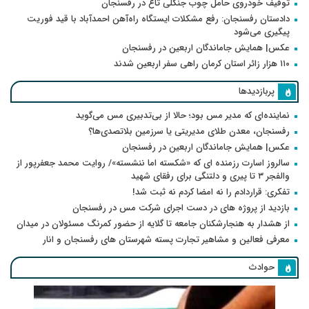
توقیف خودروی حامل چوب جنگلی تاغ در رفسنجان
دادستان رفسنجان: رفع مشکلات ایستگاه راه‌آهن احمدآباد با قید فوریت
پیگیری می‌شود
عکس| همایش جاماندگان اربعین در رفسنجان
۱۱۰ هزار زائر استان کرمان راهی سفر اربعین شدند
پربازدیدها
نماینده‌ای که مدیر مس بود؛ حالا از بی‌تدبیری مس می‌گوید
رفسنجان، معدن طلای مدیریتی یا سرزمین بلاتصدی‌ها؟
عکس| همایش جاماندگان اربعین در رفسنجان
سالروز اسارت رزمنده ای که «شکسته اما ننشسته»/ روایت محمد جعفرپور از
والفجر ۳ تا پیری و دلتنگی برای رفقای شهید
تفکری: قراردادم را نه امضا کردم نه ثبت شد!
بازدید از پروژه های در دست اجرای شرکت مس در رفسنجان
از هشدار به هنجارشکنان جامعه تا گلایه از حضور کمرنگ مسئولان در میدان
معرفی فعالین و مشاهیر تجارت پسته شهرستان های رفسنجان و انار
حوادث