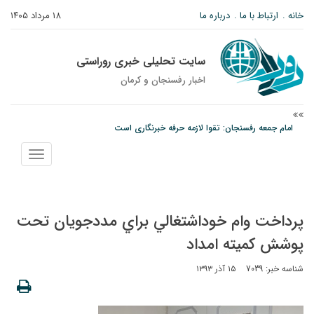
خانه
ارتباط با ما
درباره ما
۱۸ مرداد ۱۴۰۵
سایت تحلیلی خبری روراستی
اخبار رفسنجان و كرمان
امام جمعه رفسنجان: تقوا لازمه حرفه خبرنگاری است
پیش‌بینی هواشناسی برای استان کرمان؛ از وزش باد و گردوخاک تا رگبار و رعدوبرق
نمایش
مس رفسنجان در انتظار رأی CAS؛ آغاز تمرینات از هفته آینده
منو
پرداخت وام خوداشتغالي براي مددجویان تحت
پوشش کمیته امداد
شناسه خبر: 7039
۱۵ آذر ۱۳۹۳