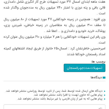
هفت ماهه ابتدای امسال 37 مورد تسهیلاتِ طرح کار انگیزی شامل دامداری،
قالی بافی و پته دوزی با اعتبار 740 میلیون ریال به مددجویان واگذار شده
است .
وی افزود : همچنین در زمینه خودکفایی 47 مورد تسهیلات از 80 میلیون ریال
تا سقف 300 میلیون ریال به متقاضیان در زمینه خیاطی، شیرینی پزی،
پوشاک، خرید خودرو و دامداری و … اعطا شد .
وی رقم این تسهیلات خودکفایی را هم 7 میلیارد و 610 میلیون ریال عنوان کرده
است.
امیرحسینی خاطرنشان کرد : امسال250 خانوار از طریق ایجاد اشتغالهای کمیته
امداد رفسنجان خودکفا شدند
برچسب ها:
تسهیلات،مددجو،رفسنجان
دیدگاه‌ها
دیدگاه های ارسال شده توسط شما، پس از تایید توسط روراستی منتشر خواهد شد.
پیام هایی که حاوی تهمت یا افترا باشد منتشر نخواهد شد.
پیام هایی که به غیر از زبان فارسی یا غیر مرتبط باشد منتشر نخواهد شد.