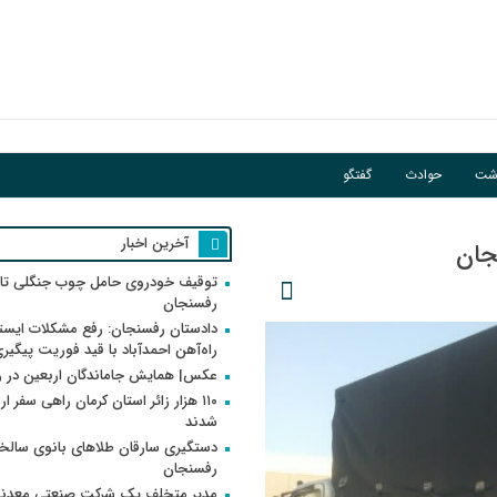
فوریت پیگیری می‌شود
اشت
حوادث
گفتگو
آخرین اخبار
جان
توقیف خودروی حامل چوب جنگلی تاغ
رفسنجان
دادستان رفسنجان: رفع مشکلات ایست
راه‌آهن احمدآباد با قید فوریت پیگیر
عکس| همایش جاماندگان اربعین در 
۱۱۰ هزار زائر استان کرمان راهی سفر ا
شدند
دستگیری سارقان طلاهای بانوی سالخو
رفسنجان
مدیر متخلف یک شرکت صنعتی معدنی