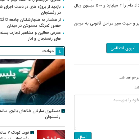
مجوز حمل را کشف و در ادامه کارشناسان مربوطه ارزش این تعداد دام را ۴ میلیارد و ۵۰۰ میلیون ریال
بازدید از پروژه های در دست اجرای
در رفسنجان
از هشدار به هنجارشکنان جامعه تا گلای
یر و جهت سیر مراحل قانونی به مرجع
حضور کمرنگ مسئولان در میدان
معرفی فعالین و مشاهیر تجارت پسته
های رفسنجان و انار
نیروی انتظامی
حوادث
ر خواهد شد.
شد.
دستگیری سارقان طلاهای بانوی سالخ
رفسنجان
فوت کودک ۷ سال
ارسال
رفسنجانی در سان