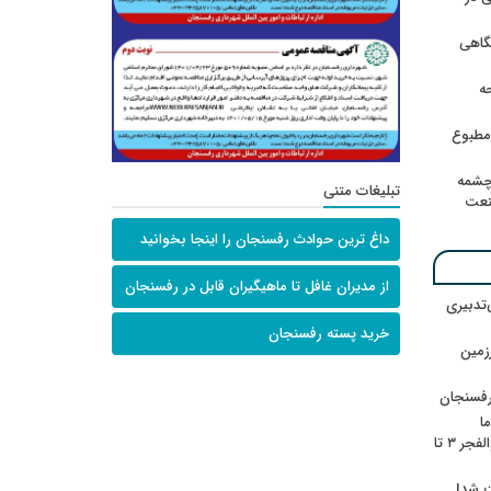
گاهی
حه
امطبوع
چشمه
تبلیغات متنی
نعت
داغ ترین حوادث رفسنجان را اینجا بخوانید
از مدیران غافل تا ماهیگیران قابل در رفسنجان
‌تدبیری
خرید پسته رفسنجان
زمین
رفسنجان
ا
ننشسته»/ روایت محمد جعفرپور از والفجر ۳ تا
ت شد!