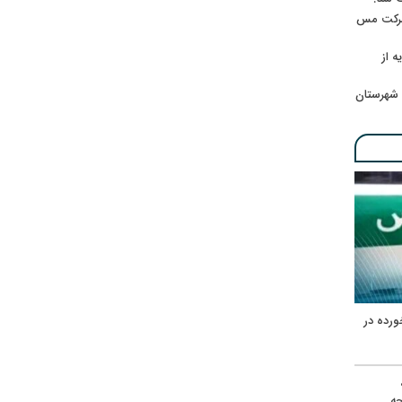
 شرکت مس
ه از
 شهرستان
ورده در
ه
حه