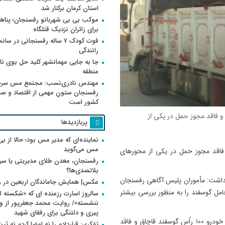
استان کرمان برکنار شد
موکب بی بی شهربانو رفسنجان؛ پناه
برای زائران نزدیک قتلگاه
فوت کودک ۷ ساله رفسنجانی در سان
رانندگی
جا به جایی مهمانشهر کلید حل بوی ن
منطقه
مهندس نادری‌نسب: مجتمع مس سر
رفسنجان ستونِ مهمی از اقتصاد و ص
کشور است
۱ راًس گوسفند قاچاق و فاقد مجوز حمل در یکی از
پربازدیدها
نماینده‌ای که مدیر مس بود؛ حالا از بی
مس می‌گوید
۱ راًس گوسفند قاچاق و فاقد مجوز حمل در یکی از محورهای
رفسنجان، معدن طلای مدیریتی یا سر
بلاتصدی‌ها؟
 داشت: مأموران پلیس آگاهی رفسنجان
عکس| همایش جاماندگان اربعین در 
مل گوسفند را به منظور بررسی بیشتر
سالروز اسارت رزمنده ای که «شکسته ام
پیری و دلتنگی برای رفقای شهید
وی افزود: مأموران در بررسی مدارک راننده و در بازرسی از این خودرو ۱۰۰ راًس گوسفند قاچاق و فاقد
تفکری: قراردادم را نه امضا کردم نه ثب