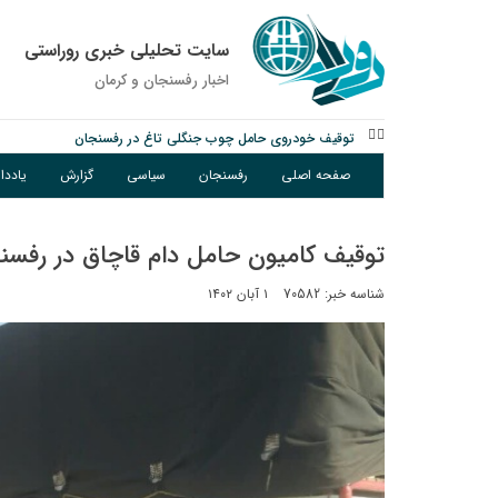
سایت تحلیلی خبری روراستی
اخبار رفسنجان و كرمان
توقیف خودروی حامل چوب جنگلی تاغ در رفسنجان
دادستان رفسنجان: رفع مشکلات ایستگاه راه‌آهن احمدآباد با قید 
صفحه اصلی
رفسنجان
سیاسی
گزارش
یادد
عکس| همایش جاماندگان اربعین در رفسنجان
توقیف کامیون حامل دام قاچاق در رفسن
شناسه خبر: 70582
۱ آبان ۱۴۰۲