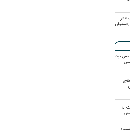
انکار
رفسنجان
ر مس بود؛
 مس
لای
ن
یک به
جان
ستمزد