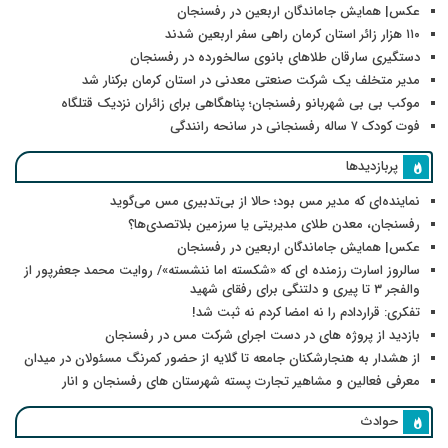
عکس| همایش جاماندگان اربعین در رفسنجان
۱۱۰ هزار زائر استان کرمان راهی سفر اربعین شدند
دستگیری سارقان طلاهای بانوی سالخورده در رفسنجان
مدیر متخلف یک شرکت صنعتی معدنی در استان کرمان برکنار شد
موکب بی بی شهربانو رفسنجان؛ پناهگاهی برای زائران نزدیک قتلگاه
فوت کودک ۷ ساله رفسنجانی در سانحه رانندگی
پربازدیدها
نماینده‌ای که مدیر مس بود؛ حالا از بی‌تدبیری مس می‌گوید
رفسنجان، معدن طلای مدیریتی یا سرزمین بلاتصدی‌ها؟
عکس| همایش جاماندگان اربعین در رفسنجان
سالروز اسارت رزمنده ای که «شکسته اما ننشسته»/ روایت محمد جعفرپور از
والفجر ۳ تا پیری و دلتنگی برای رفقای شهید
تفکری: قراردادم را نه امضا کردم نه ثبت شد!
بازدید از پروژه های در دست اجرای شرکت مس در رفسنجان
از هشدار به هنجارشکنان جامعه تا گلایه از حضور کمرنگ مسئولان در میدان
معرفی فعالین و مشاهیر تجارت پسته شهرستان های رفسنجان و انار
حوادث