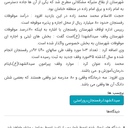
شهرستان از بقاع متبرکه مشکلاتی مطرح شد که یکی از آن ها جاده دسترسی
به امام زاده و برق امام زاده در منطقه خنامان بود.
حجت الاسلام محمد محمد زاده در این بازدید افزود : درآمد موقوفات
رفسنجان حدود 80 میلیارد ریال از محل اجاره و پذیره موقوفه است.
رییس اداره اوقاف شهرستان رفسنجان با اشاره به اینکه 70درصد موقوفات
شهرستان وقف سیدالشهدا (ع)است گفت : بخش های ثبتی و اجاره ای
موقوفات شهرستان به بخش خصوصی واگذار شده است.
وی اضافه کرد : تعداد 103 مورد وقف طی سالهای 90تا 92در رفسنجان انجام
شده و سال گذشته 35مورد وقف جدید به ثبت رسیده است.
محمد زاده عنوان کرد : موارد وقف پیرامون سیدالشهدا(ع)،ایتام
،درمان،آموزش و..می باشند.
وی افزود: سه درمانگاه وقفی و 80 مدرسه نیز وقفی هستند که بعضی شش
دانگ آن ها وقفی می باشد.
برچسب ها:
سیدالشهدا،رفسنجان،روراستی
دیدگاه‌ها
دیدگاه های ارسال شده توسط شما، پس از تایید توسط روراستی منتشر خواهد شد.