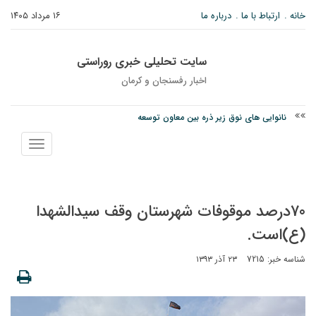
خانه
ارتباط با ما
درباره ما
۱۶ مرداد ۱۴۰۵
سایت تحلیلی خبری روراستی
اخبار رفسنجان و كرمان
نانوایی های نوق زیر ذره بین معاون توسعه
وزارت اطلاعات: ۲۱ مزدور موساد و ۴ شرور مسلح در کرمان بازداشت شدند
نمایش
توقیف خودروی حامل چوب جنگلی تاغ در رفسنجان
منو
70درصد موقوفات شهرستان وقف سیدالشهدا
(ع)است.
شناسه خبر: 7215
۲۳ آذر ۱۳۹۳