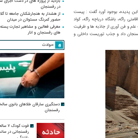
بازدید از پروژه های در دست اجرای
در رفسنجان
ر این پدیده، بوجود آورد گفت : پیست
از هشدار به هنجارشکنان جامعه تا گلای
تی راگه، باشگاه دریاچه راگه، کواد
حضور کمرنگ مسئولان در میدان
 علم و فن آوری از جاذبه ها و ظرفیت
معرفی فعالین و مشاهیر تجارت پسته
های رفسنجان و انار
رفسنجان داد و جذب توریست داخلی و
حوادث
دستگیری سارقان طلاهای بانوی سالخ
رفسنجان
فوت کودک ۷ سال
رفسنجانی در سان
رانندگی