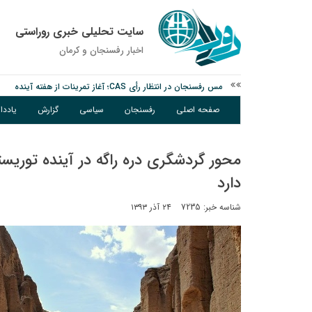
سایت تحلیلی خبری روراستی
اخبار رفسنجان و كرمان
مس رفسنجان در انتظار رأی CAS؛ آغاز تمرینات از هفته آینده
پیام رئیس کل دادگستری استان کرمان به مناسبت ۱۷ مردادماه سالروز شهادت شهید صارمی و روز خبرنگار
صفحه اصلی
رفسنجان
سیاسی
گزارش
یادد
نانوایی های نوق زیر ذره بین معاون توسعه
محور گردشگری دره راگه در آینده توریس
دارد
شناسه خبر: 7235
۲۴ آذر ۱۳۹۳