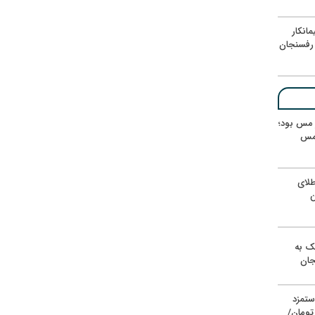
انکار
رفسنجان
ر مس بود؛
 مس
لای
ن
یک به
جان
ستمزد
یون تومان/