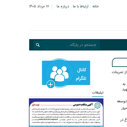
خانه
ارتباط با ما
درباره ما
۱۷ مرداد ۱۴۰۵
در انتظار رأی CAS؛ آغاز تمرینات
به
هید
تبلیغات
 توسعه
: ۲۱ مزدور موساد و ۴ شرور
 در