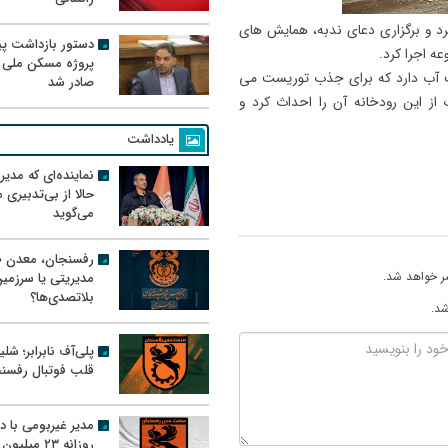
رد و برگزاری دعای ندبه، همایش های
دستور بازداشت پیم
ه اجرا کرد.
پروژه مسکن ملی 
دری 17 تا 35 میلیون متر مکعب آب دارد که برای جذب توریست می
صادر شد
فت 500 هزار متر مکعب آب از این رودخانه آن را احداث کرد و
یادداشت
نماینده‌ای که مدی
حالا از بی‌تدبیری
می‌گوید
رفسنجان، معدن ط
ر خواهد شد.
مدیریتی یا سرزمی
بلاتصدی‌ها؟
شد.
پلی‌آف نابرابر؛ شل
قلب فوتبال رفسن
مدیر غیربومی با د
روزانه ۲۳ میل