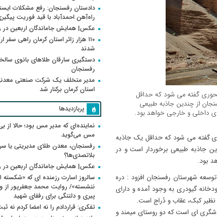
دادستان رفسنجان: رفع مشکلات ایست
راه‌آهن احمدآباد با قید فوریت پیگیر
عکس| همایش جاماندگان اربعین در 
۱۱۰ هزار زائر استان کرمان راهی سفر ا
شدند
دستگیری سارقان طلاهای بانوی سالخو
رفسنجان
مدیر متخلف یک شرکت صنعتی معدنی
استان کرمان برکنار شد
حوری گفته می شود که حداقل
سنجان از چندین جاذبه طبیعی
پربازدیدها
ای داخلی و خارجی خواهد بود.
نماینده‌ای که مدیر مس بود؛ حالا از بی
مس می‌گوید
ی گفته می شود که حداقل یک جاذبه
رفسنجان، معدن طلای مدیریتی یا سر
دین جاذبه طبیعی برخوردار است و در
بلاتصدی‌ها؟
د بود.
عکس| همایش جاماندگان اربعین در 
سعه شهرستان رفسنجان افزود : دره
سالروز اسارت رزمنده ای که «شکسته ام
دخانه گیودری به وجود آمده و دارای
پیری و دلتنگی برای رفقای شهید
ظیر کبک، عقاب و دُراج است.
تفکری: قراردادم را نه امضا کردم نه ثب
دشگری ای است که دو روستای میمند و