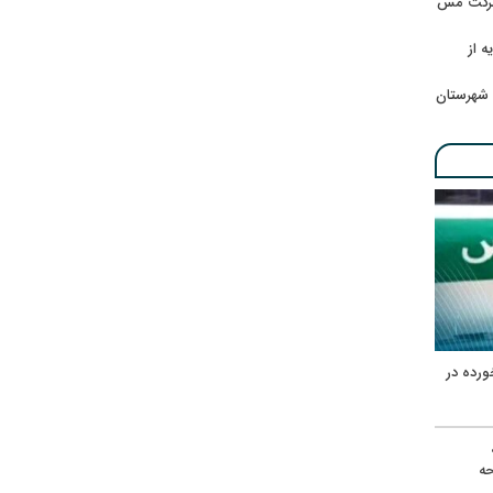
 شرکت مس
ه از
 شهرستان
ورده در
ه
حه