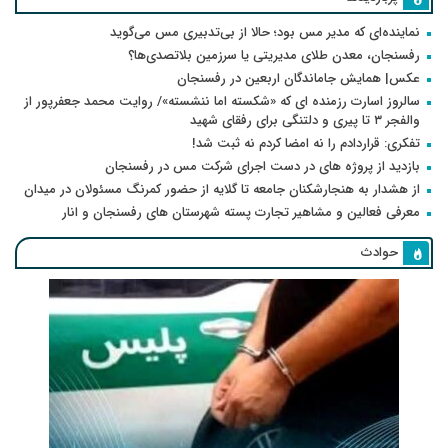
نماینده‌ای که مدیر مس بود؛ حالا از بی‌تدبیری مس می‌گوید
رفسنجان، معدن طلای مدیریتی یا سرزمین بلاتصدی‌ها؟
عکس| همایش جاماندگان اربعین در رفسنجان
سالروز اسارت رزمنده ای که «شکسته اما ننشسته»/ روایت محمد جعفرپور از
والفجر ۳ تا پیری و دلتنگی برای رفقای شهید
تفکری: قراردادم را نه امضا کردم نه ثبت شد!
بازدید از پروژه های در دست اجرای شرکت مس در رفسنجان
از هشدار به هنجارشکنان جامعه تا گلایه از حضور کمرنگ مسئولان در میدان
معرفی فعالین و مشاهیر تجارت پسته شهرستان های رفسنجان و انار
حوادث