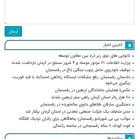
ارسال
آخرین اخبار
نانوایی های نوق زیر ذره بین معاون توسعه
وزارت اطلاعات: ۲۱ مزدور موساد و ۴ شرور مسلح در کرمان بازداشت شدند
توقیف خودروی حامل چوب جنگلی تاغ در رفسنجان
دادستان رفسنجان: رفع مشکلات ایستگاه راه‌آهن احمدآباد با قید فوریت
پیگیری می‌شود
عکس| همایش جاماندگان اربعین در رفسنجان
۱۱۰ هزار زائر استان کرمان راهی سفر اربعین شدند
دستگیری سارقان طلاهای بانوی سالخورده در رفسنجان
مدیر متخلف یک شرکت صنعتی معدنی در استان کرمان برکنار شد
موکب بی بی شهربانو رفسنجان؛ پناهگاهی برای زائران نزدیک قتلگاه
فوت کودک ۷ ساله رفسنجانی در سانحه رانندگی
پربازدیدها