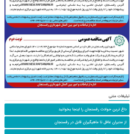
تبلیغات متنی
داغ ترین حوادث رفسنجان را اینجا بخوانید
از مدیران غافل تا ماهیگیران قابل در رفسنجان