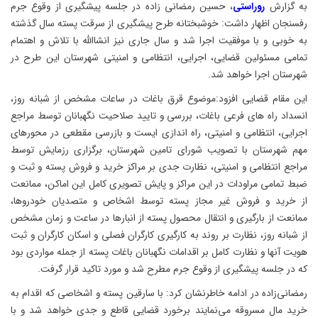
به گزارش
روراستی
، حسین رمضانی زاده در جلسه پیشگیری از وقوع جرم
رفسنجان اظهار داشت: خوشبختانه طرح پیشگیری از سرقت پسته سال گذشته
به خوبی و با موفقیت اجرا شد و سال جاری نیز انشاالله با تلاش و اهتمام
تمامی مسئولین قضایی، اجرایی، انتظامی و امنیتی شهرستان این طرح در
شهرستان اجرا خواهد شد.
این مقام قضایی افزود:موضوع قرق باغات در ساعات مشخص از شبانه روز،
انسداد راه های فرعی باغات، بررسی و تایید صلاحیت نگهبانان توسط مراجع
اجرایی، انتظامی و امنیتی، راه اندازی ایست و بازرسی مقطعی در محورهای
مهم شهرستان با تصویب شورای تامین شهرستان، برگزاری رزمایش توسط
مراجع انتظامی و امنیتی، نظارت جدی بر مراکز خرید و فروش پسته و ثبت و
ضبط تمامی مراودات در این مراکز و پایش تصویری کامل این اماکن، ممانعت
از خرید و فروش غیر مجاز پسته توسط اشخاص و متصدیان خودروها،
ممانعت از بارگیری و انتقال محصول پسته از انبارها در ساعت و زمان مشخص
از شبانه روز، نظارت بر روند به کارگیری کارگران فصلی و اسکان کارگران و ثبت
هویت آنها و نظارت کامل بر اقدامات نگهبانان باغات پسته از جمله مواردی بود
که در جلسه پیشگیری از وقوع جرم مطرح شد و مورد تاکید قرار گرفت.
رمضانی‌زاده در ادامه خاطرنشان کرد: با سارقین پسته و اشخاصی که اقدام به
خرید مال مسروقه می‌نمایند برخورد قضایی قاطع و جدی خواهد شد و با