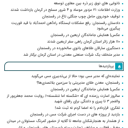
نانوایی های نوق زیر ذره بین معاون توسعه
وزارت اطلاعات: ۲۱ مزدور موساد و ۴ شرور مسلح در کرمان بازداشت شدند
توقیف خودروی حامل چوب جنگلی تاغ در رفسنجان
دادستان رفسنجان: رفع مشکلات ایستگاه راه‌آهن احمدآباد با قید فوریت
پیگیری می‌شود
عکس| همایش جاماندگان اربعین در رفسنجان
۱۱۰ هزار زائر استان کرمان راهی سفر اربعین شدند
دستگیری سارقان طلاهای بانوی سالخورده در رفسنجان
مدیر متخلف یک شرکت صنعتی معدنی در استان کرمان برکنار شد
پربازدیدها
نماینده‌ای که مدیر مس بود؛ حالا از بی‌تدبیری مس می‌گوید
رفسنجان، معدن طلای مدیریتی یا سرزمین بلاتصدی‌ها؟
عکس| همایش جاماندگان اربعین در رفسنجان
سالروز اسارت رزمنده ای که «شکسته اما ننشسته»/ روایت محمد جعفرپور از
والفجر ۳ تا پیری و دلتنگی برای رفقای شهید
تفکری: قراردادم را نه امضا کردم نه ثبت شد!
بازدید از پروژه های در دست اجرای شرکت مس در رفسنجان
از هشدار به هنجارشکنان جامعه تا گلایه از حضور کمرنگ مسئولان در میدان
معرفی فعالین و مشاهیر تجارت پسته شهرستان های رفسنجان و انار