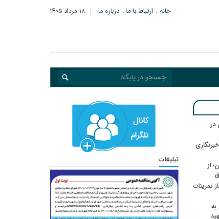
خانه
ارتباط با ما
درباره ما
۱۸ مرداد ۱۴۰۵
در
خبرنگاری
تبلیغات
؛ از
ق
در انتظار رأی CAS؛ آغاز تمرینات
به
هید