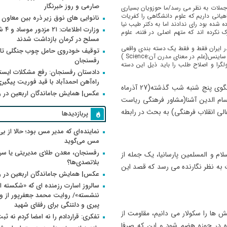
صارمی و روز خبرنگار
ر جملات به نظر می رسد/ما حوزویان بسیاری
هیانی داریم که علوم دانشگاهی را کفریات
نانوایی های نوق زیر ذره بین معاون
 شده بود رای ندادند اما به دکتر طیب نیا
وزارت اطلاعات
 نکرده اند که متهم اصلی در فتنه، علوم
مسلح در کرمان بازداشت شدند
 ایران فقط و فقط یک دسته بندی واقعی
توقیف خودروی حامل چوب جنگلی تاغ
برای تفکیک افراد و جریانهای فکری-سیاسی داریم و آن هم معتقدین به ساینس(علم در معنای مدرن آن:Science )
رفسنجان
را و اصلاح طلب را باید ذیل این دسته
دادستان رفسنجان: رفع مشکلات ایست
راه‌آهن احمدآباد با قید فوریت پیگیر
اشاره به جمله صریح مرحوم عظیمی برای ورود به ماجرای گفتگوی پنج شنبه شب گذشته(27 آذرماه
عکس| همایش جاماندگان اربعین در 
ر حسام الدین آشنا(مشاور فرهنگی ریاست
لی انقلاب فرهنگی) به بحث در رابطه
پربازدیدها
نماینده‌ای که مدیر مس بود؛ حالا از بی
مس می‌گوید
رفسنجان، معدن طلای مدیریتی یا سر
ام و المسلمین پارسانیا، یک جمله از
بلاتصدی‌ها؟
ات به نظر نگارنده می رسد که قصد این
عکس| همایش جاماندگان اربعین در 
سالروز اسارت رزمنده ای که «شکسته ام
پیری و دلتنگی برای رفقای شهید
ش ها را سکولار می دانیم، مقاومت از
تفکری: قراردادم را نه امضا کردم نه ثب
ه در حوزه هضم شود و این که صرفا