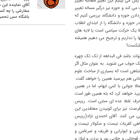
پس می بینیم این تغییر مطالبه تغییر
آقای نماینده این م
 کند و حوزه نیز درگیر مساله تغییر
سفارشی را چه کس
دادن حوزه و دانشگاه، بررسی کنیم که
باشگاه مس تحمیل
وزه و دانشگاه را از ابتدای انقلاب
رفا یک حرکت سیاسی است یا لایه های
ها را نداریم و ترجیح می دهیم همیشه
ه شکست!
تواند باشد فی البداهه از تک تک چهره
 جواب می شنوید. به عنوان مثال اگر
تباهی است که بسیاری از مباحث علوم
جانی هم بپرسید همین را خواهد گفت.
ا جوابی با کمی ابهام، اما در همین
ایید خواهد کرد که بله همین طور است
ن حرف غلط عده ای سنتی است. رییس
فرصت نیز برای کوبیدن معتقدین این
رفی می کنند. آقای احمدی نژاد(رییس
گاهی کفریات نیست و سکولار نیست و
 ولایتی و ابوترابی و ظریف و ضرغامی و
چانی و جلایی پور و یزدی و لیلاز و