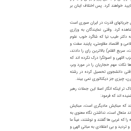
ایید خواهند کرد. پس اختلاف اینان بر
ان جریانهای قدرت در ایران صوری است
هده کرد. وقتی نمایندگان به وزاری
به دکتر طیب نیا که شاگرد خوب علوم
امی و اقتصاد مقاومتی، پاینبد سفت و
 سریع القلم) بالاترین رای را دادند،
 اللهی و اصولگرا درک نکرده اند که
ا نکات مهم حجاریان را در مورد وبر،
 وقتی دانشجوی تحصیل کرده در رشته
رن، چیزی جز دیکتاتوری نمی بیند.
ک تر اینکه انگار اصلا این جملات رهبر
نیده اند که فرمود:
ند كه مبنايش ماديگرى است، مبنايش
د متعال است، نداشتن نگاه معنوى به
 كه غربى ها گفتند و نوشتند، عيناً ما
 ترديد و بى اعتقادى به مبانى الهى و