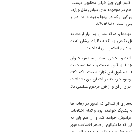
ل كنيم؛ اين چيز خيلى مطلوبى نيست.
 هم در مجموعه هاى دولتى مثل وزارت
گيرى كه در اينجا وجود دارد؛ اعم از
ت. »8/6/1388
ادها و علاقه مندان به ابراز ارادت به
ل نگاهی به نقطه نظرات ایشان نه به
 و علوم اسلامی می انداختند.
ایانه و الحادی است و مبنایش حیوان
وزه قابل قبول نیست و حتما نسبت به
ا عدم قبول این گزاره نیست بلکه نکته
جود دارد که در ابتدای این یادداشت
ران از آن و از قول مرحوم عظیمی یاد
بسیاری از کسانی که امروز در رسانه ها
یکدیگر خواهند بود و تمام اختلافات
فراموش خواهد شد و آن هم باور به
ی که ما نتوانیم از ظاهر اختلافات عبور
کرده و به عمق منازعات برویم، راهکارها و نسخه های پیچیده شده 100 روزه و یکساله و ده ساله برای