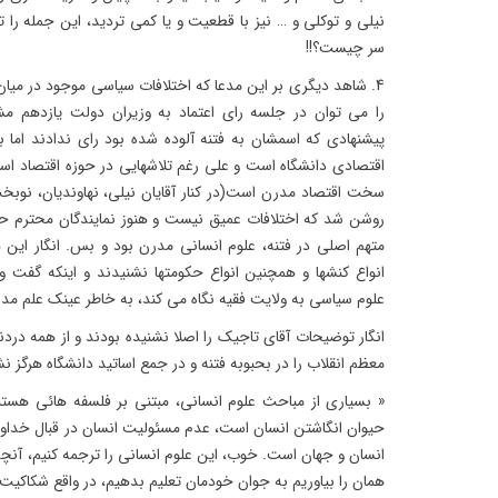
نیلی و توکلی و … نیز با قطعیت و یا کمی تردید، این جمله را ت
سر چیست؟!!
4. شاهد دیگری بر این مدعا که اختلافات سیاسی موجود در می
را می توان در جلسه رای اعتماد به وزیران دولت یازدهم مشا
پیشنهادی که اسمشان به فتنه آلوده شده بود رای ندادند اما 
اقتصادی دانشگاه است و علی رغم تلاشهایی در حوزه اقتصاد اسل
سخت اقتصاد مدرن است(در کنار آقایان نیلی، نهاوندیان، نوبخت،
روشن شد که اختلافات عمیق نیست و هنوز نمایندگان محترم حزب
متهم اصلی در فتنه، علوم انسانی مدرن بود و بس. انگار این ه
انواع کنشها و همچنین انواع حکومتها نشنیدند و اینکه گفت
علوم سیاسی به ولایت فقیه نگاه می کند، به خاطر عینک علم مد
انگار توضیحات آقای تاجیک را اصلا نشنیده بودند و از همه دردنا
معظم انقلاب را در بحبوبه فتنه و در جمع اساتید دانشگاه هرگز نش
« بسيارى از مباحث علوم انسانى، مبتنى بر فلسفه هائى هست
حيوان انگاشتن انسان است، عدم مسئوليت انسان در قبال خداون
انسان و جهان است. خوب، اين علوم انسانى را ترجمه كنيم، آنچه را
همان را بياوريم به جوان خودمان تعليم بدهيم، در واقع شكاكيت و