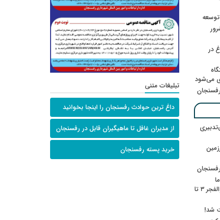
 توسعه
: ۲۱ مزدور موساد و ۴ شرور
 در
گاه
ی می‌شود
تبلیغات متنی
رفسنجان
داغ ترین حوادث رفسنجان را اینجا بخوانید
‌تدبیری
از مدیران غافل تا ماهیگیران قابل در رفسنجان
زمین
خرید پسته رفسنجان
رفسنجان
ا
ننشسته»/ روایت محمد جعفرپور از والفجر ۳ تا
ت شد!