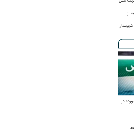
 شرکت مس
ه از
 شهرستان
ورده در
ه
حه