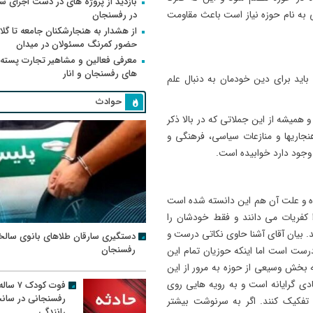
بازدید از پروژه های در دست اجرای
 به نام حوزه نیاز است باعث مقاومت
در رفسنجان
از هشدار به هنجارشکنان جامعه تا گلای
حضور کمرنگ مسئولان در میدان
معرفی فعالین و مشاهیر تجارت پسته
های رفسنجان و انار
اید برای دین خودمان به دنبال علم
حوادث
همیشه از این جملاتی که در بالا ذکر
نجاریها و منازعات سیاسی، فرهنگی و
 وجود دارد خوابیده است.
شده و علت آن هم این دانسته شده است
 کفریات می دانند و فقط خودشان را
 بیان آقای آشنا حاوی نکاتی درست و
دستگیری سارقان طلاهای بانوی سالخ
رفسنجان
رست است اما اینکه حوزیان تمام این
 بخش وسیعی از حوزه به مرور از این
دی گرایانه است و به رویه هایی روی
فوت کودک ۷ سال
رفسنجانی در سان
فکیک کنند. اگر به سرنوشت بیشتر
رانندگی