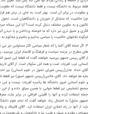
دردی از جامعه و زندگی مردم دوا نمی کند پس باید تغییر کند. 
فقط مربوط به دانشگاه نیست و فقط دانشگاه نیست که مقاومت می
و مقاومت در برابر آن است. بهتر است به جای در برابر هم قرار
چرا حاکمیت که متشکل از حوزیان و دانشگاهیان است، تحول در ح
تاکنون و به عناوین مختلف دنبال کرده است؟ آیا این مساله ص
فکری و عمیق تری نیز دارد که ما حوصله پرداختن و یا دیدن آن
اینگونه تلاشهای حاکمیت را سیاسی بدانیم و بنامیم و محکوم ب
3. اگر جمله آقای آشنا را که شعار سیاسی اکثر مسئولین نیز می 
های مطرح در عرصه سیاست و فرهنگ و اقتصاد ایران بپرسید، یک
از آقای رییس جمهور بپرسید خواهند گفت که قطعا این تصور اش
انسانی غرب کفریات است و همه اش سکولار است. از آقای لاری
آقای حداد عادل(رییس شورای تحول در علوم انسانی) نیز احتمال
مایه ها خواهد داد. آقای خاتمی(رییس جمهور اسبق) نیز قطعا ت
و علوم انسانی امروز دانشگاه ها یکسره کفریات نیست و ای
مجمع تشخیص نیز قطعا جوابی با همین سیاق داده و از این 
جمله استفاده کرده و آنها را اقلیتی افراطی در برابر ملت مع
جمهور سابق) به احتمال زیاد خواهد گفت که تمام علوم دانش
باید از آنها در راه اعتلای ایران استفاده کرد. آقای قالیباف و
مصباحی مقدم و سیف و طیب نیا و بادامچیان و شریعتمداری و قو