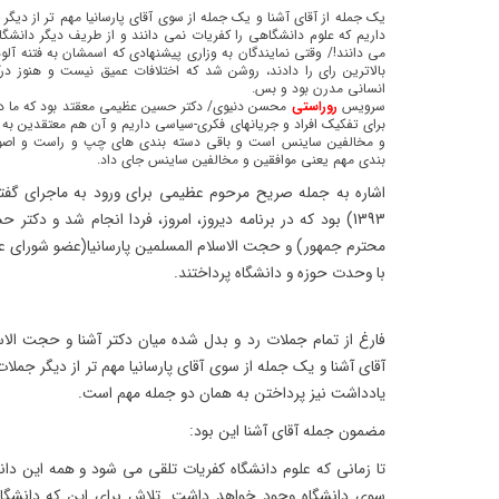
یک جمله از آقای آشنا و یک جمله از سوی آقای پارسانیا مهم تر از دیگ
داریم که علوم دانشگاهی را کفریات نمی دانند و از طریف دیگر دانشگا
می دانند!/ وقتی نمایندگان به وزاری پیشنهادی که اسمشان به فتنه آلوده
بالاترین رای را دادند، روشن شد که اختلافات عمیق نیست و هنوز درک
انسانی مدرن بود و بس.
سرویس
روراستی
محسن دنیوی/ دکتر حسین عظیمی معقتد بود که ما در
و مخالفین ساینس است و باقی دسته بندی های چپ و راست و اصولگ
بندی مهم یعنی موافقین و مخالفین ساینس جای داد.
1393) بود که در برنامه دیروز، امروز، فردا انجام شد و دکت
محترم جمهور) و حجت الاسلام المسلمین پارسانیا(عضو شورای عا
با وحدت حوزه و دانشگاه پرداختند.
فارغ از تمام جملات رد و بدل شده میان دکتر آشنا و حجت الاسل
آقای آشنا و یک جمله از سوی آقای پارسانیا مهم تر از دیگر جمل
یادداشت نیز پرداختن به همان دو جمله مهم است.
مضمون جمله آقای آشنا این بود:
تا زمانی که علوم دانشگاه کفریات تلقی می شود و همه این دان
سوی دانشگاه وجود خواهد داشت. تلاش برای این که دانشگا