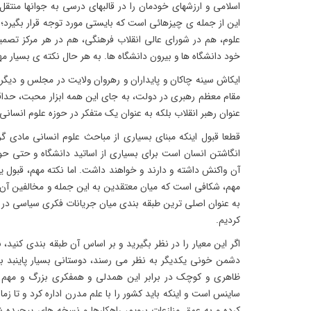
اسلامى و ارزشهاى خودمان را در قالبهاى درسى به جوانها منتق
اين از جمله ى چيزهائى است كه بايستى مورد توجه قرار بگيرد؛
علوم، هم در شوراى عالى انقلاب فرهنگى، هم در هر مركز تصميم 
خود دانشگاه ها و بيرون دانشگاه ها. به هر حال نكته ى بسيار مهمى اس
ایکاش سینه چاکان و پایداران و رهروان ولایت در مجلس و دیگر نه
مقام معظم رهبری در دولت، به جای این همه ابزار محبت، حداق
عنوان رهبر انقلاب بلکه به عنوان یک متفکر در حوزه علوم انسانی
قطعا قبول اینکه مبنای بسیاری از مباحث علوم انسانی مادی گر
انگاشتن انسان است برای بسیاری از اساتید دانشگاه و حتی ح
آن واکنش داشته و دارند و خواهند داشت. اما نکته مهم، قبول ی
مهم، شکافی است که میان معتقدین به این جمله و مخالفین آن و
به عنوان اصلی ترین طبقه بندی میان جریانات فکری سیاسی در ای
کردیم.
اگر این معیار را در نظر بگیرید و بر اساس آن طبقه بندی کنید، 
دشمن خونی یکدیگر به نظر می رسند، دوستانی بسیار پاینبد به 
ظاهری و کوچک در برابر این همدلی و همفکری بزرگ و مهم 
ساینس است و اینکه باید کشور را با علم مدرن اداره کرد و تا زمان