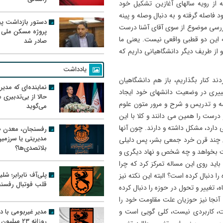
ز رویه سالهای آغازین تشکیل خود
د فاصله گرفته و به دنبال وصله و پینه
دستور بازداشت پیم
ررسی موضوع از سوی آقای آشنا درست
پروژه مسکن ملی 
ه این دو قطبی واقعی نیست. یعنی ما
صادر شد
 از طریف دیگر دانشگاهیانی داریم که
یادداشت
دند کنار بگذاریم، باز هم دانشگاهیان
نماینده‌ای که مدی
غییری در وضعیت دانشهای خود ایجاد
حالا از بی‌تدبیری
جمه و تدریس و شرح و مرور متون علوم
می‌گوید
درست را همین می دانند و کلا با این
دارد، مشکل داشته و دارند. چون آنها
رفسنجان، معدن ط
مدیریتی یا سرزمی
اش چند قرن خرد جمعی بشر، پس دلیلی
بلاتصدی‌ها؟
مت بخواهد و چه شخص و نهاد دیگری و
 باید روی این مساله تمرکز کرد که چرا
پلی‌آف نابرابر؛ شل
ا دنبال کرده است؟ البته این نکته نیز
قلب فوتبال رفسن
، تغییر و تحول در حوزه را دنبال کرده
آنجا نیز حوزیان علت مقاومت خود را
مدیر غیربومی با د
ست، کاربردی نیست، کلی گویی است و
روزانه ۲۳ میل