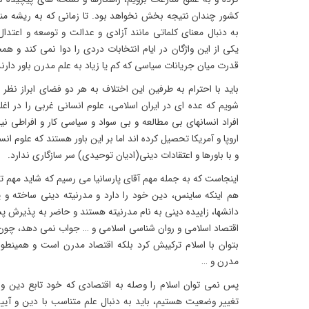
کشور چندان نتیجه بخش نخواهد بود. تا زمانی که به ریشه منازع
به دنبال معنای کلماتی مانند آزادی و عدالت و توسعه و اعت
یکی از این واژگان در ایام انتخابات دردی را دوا نمی کند و
قدرت میان جریانات سیاسی که کم یا زیاد به علم مدرن باور دارند
باید با احترام به طرفین این اختلاف به هر دو فضای ابراز نظر 
شویم که عده ای در ایران اسلامی، علوم انسانی غربی را در اغل
افراد انسانهای بی مطالعه و بی سواد و سیاسی کار و افراطی ن
اروپا و آمریکا تحصیل کرده اند اما بر این باور هستند که علوم ا
و با باورها و اعتقادات دینی(ادیان توحیدی) سر سازگاری ندارد.
اینجاست که به جمله مهم آقای پارسانیا می رسیم که شاید مهم ت
هم اینکه ساینس، دین خود را دارد و مدرنیته دینی ساخته و 
دانشها، زاییده دینی به نام مدرنیته هستند و حاضر به پذیرش پ
اقتصاد اسلامی و روان شناسی اسلامی و … جواب نمی دهد، چو
بتوان با اسلام ترکیبش کرد بلکه اقتصاد مدرن است و همینط
مدرن و …
پس نمی توان اسلام را وصله به اقتصادی که خود تابع دین و 
تغییر وضعیت هستیم، باید به دنبال علم متناسب با دین و آیی