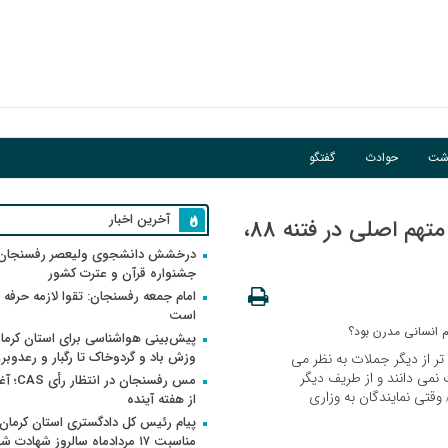
گبار و رعدوبرق
اشت
حوادث
گفتگو
ور
آخرین اخبار
کفریاتی به نام علوم انسانی مدرن! / آیا متهم اصلی در فتنه 88،
درخشش دانشجوی ولیعصر رفسنجان 
جشنواره قرآن و عترت کشور
امام جمعه رفسنجان: تقوا لازمه حرفه 
است
پیش‌بینی هواشناسی برای استان کرمان
وزش باد و گردوخاک تا رگبار و رعدوبر
تر از دیگر جملات به نظر می
نمی دانند و از طریف دیگر
مس رفسنجان 
وقتی نمایندگان به وزاری
از هفته آینده
پیام رئیس کل دادگستری استان کرمان 
مناسبت ۱۷ مردادماه سالروز شهادت ش