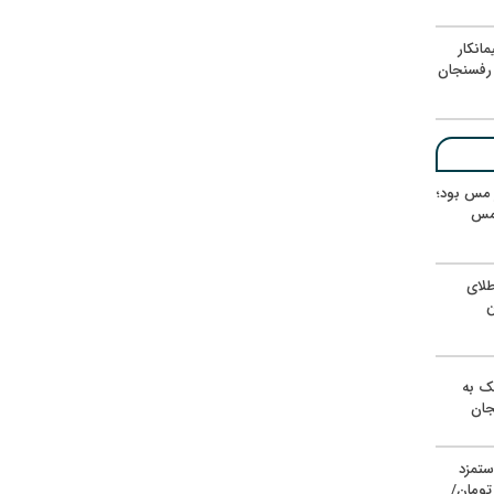
انکار
رفسنجان
ر مس بود؛
 مس
لای
ن
یک به
جان
ستمزد
یون تومان/