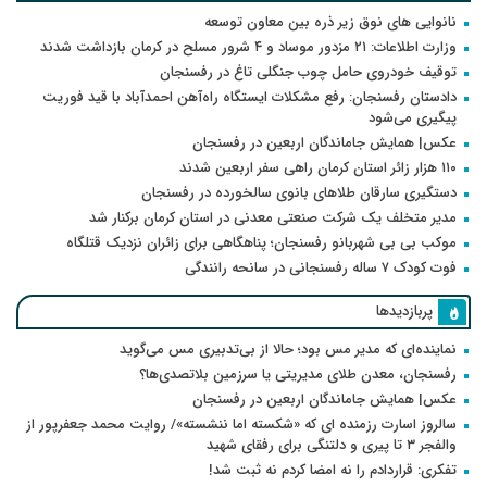
نانوایی های نوق زیر ذره بین معاون توسعه
وزارت اطلاعات: ۲۱ مزدور موساد و ۴ شرور مسلح در کرمان بازداشت شدند
توقیف خودروی حامل چوب جنگلی تاغ در رفسنجان
دادستان رفسنجان: رفع مشکلات ایستگاه راه‌آهن احمدآباد با قید فوریت
پیگیری می‌شود
عکس| همایش جاماندگان اربعین در رفسنجان
۱۱۰ هزار زائر استان کرمان راهی سفر اربعین شدند
دستگیری سارقان طلاهای بانوی سالخورده در رفسنجان
مدیر متخلف یک شرکت صنعتی معدنی در استان کرمان برکنار شد
موکب بی بی شهربانو رفسنجان؛ پناهگاهی برای زائران نزدیک قتلگاه
فوت کودک ۷ ساله رفسنجانی در سانحه رانندگی
پربازدیدها
نماینده‌ای که مدیر مس بود؛ حالا از بی‌تدبیری مس می‌گوید
رفسنجان، معدن طلای مدیریتی یا سرزمین بلاتصدی‌ها؟
عکس| همایش جاماندگان اربعین در رفسنجان
سالروز اسارت رزمنده ای که «شکسته اما ننشسته»/ روایت محمد جعفرپور از
والفجر ۳ تا پیری و دلتنگی برای رفقای شهید
تفکری: قراردادم را نه امضا کردم نه ثبت شد!