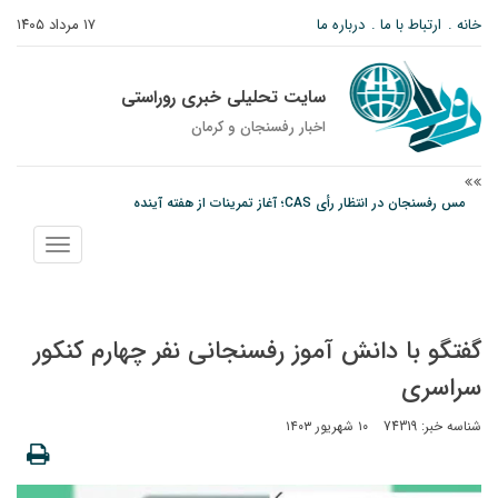
خانه
ارتباط با ما
درباره ما
۱۷ مرداد ۱۴۰۵
سایت تحلیلی خبری روراستی
اخبار رفسنجان و كرمان
مس رفسنجان در انتظار رأی CAS؛ آغاز تمرینات از هفته آینده
پیام رئیس کل دادگستری استان کرمان به مناسبت ۱۷ مردادماه سالروز شهادت شهید
نمایش
صارمی و روز خبرنگار
منو
نانوایی های نوق زیر ذره بین معاون توسعه
گفتگو با دانش آموز رفسنجانی نفر چهارم کنکور
سراسری
شناسه خبر: 74319
۱۰ شهریور ۱۴۰۳