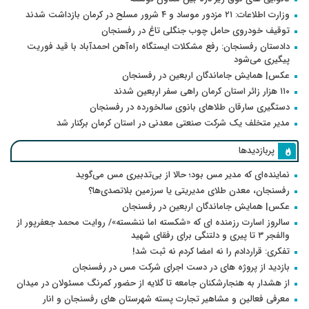
وزارت اطلاعات: ۲۱ مزدور موساد و ۴ شرور مسلح در کرمان بازداشت شدند
توقیف خودروی حامل چوب جنگلی تاغ در رفسنجان
دادستان رفسنجان: رفع مشکلات ایستگاه راه‌آهن احمدآباد با قید فوریت
پیگیری می‌شود
عکس| همایش جاماندگان اربعین در رفسنجان
۱۱۰ هزار زائر استان کرمان راهی سفر اربعین شدند
دستگیری سارقان طلاهای بانوی سالخورده در رفسنجان
مدیر متخلف یک شرکت صنعتی معدنی در استان کرمان برکنار شد
پربازدیدها
نماینده‌ای که مدیر مس بود؛ حالا از بی‌تدبیری مس می‌گوید
رفسنجان، معدن طلای مدیریتی یا سرزمین بلاتصدی‌ها؟
عکس| همایش جاماندگان اربعین در رفسنجان
سالروز اسارت رزمنده ای که «شکسته اما ننشسته»/ روایت محمد جعفرپور از
والفجر ۳ تا پیری و دلتنگی برای رفقای شهید
تفکری: قراردادم را نه امضا کردم نه ثبت شد!
بازدید از پروژه های در دست اجرای شرکت مس در رفسنجان
از هشدار به هنجارشکنان جامعه تا گلایه از حضور کمرنگ مسئولان در میدان
معرفی فعالین و مشاهیر تجارت پسته شهرستان های رفسنجان و انار