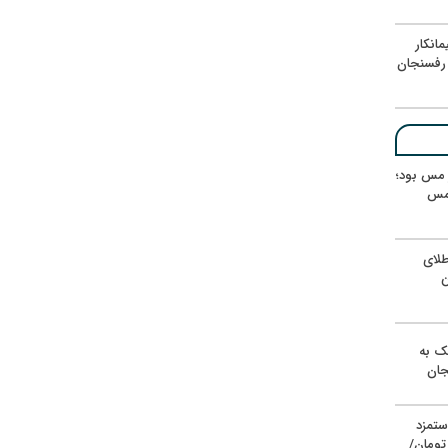
انکار
رفسنجان
ر مس بود؛
 مس
لای
ن
یک به
جان
ستمزد
یون تومان/