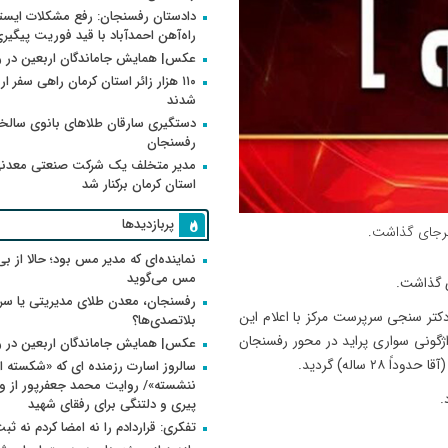
دادستان رفسنجان: رفع مشکلات ایست
راه‌آهن احمدآباد با قید فوریت پیگیر
عکس| همایش جاماندگان اربعین در 
۱۱۰ هزار زائر استان کرمان راهی سفر ا
شدند
دستگیری سارقان طلاهای بانوی سالخو
رفسنجان
مدیر متخلف یک شرکت صنعتی معدنی
استان کرمان برکنار شد
پربازدیدها
برجای گذاشت.
نماینده‌ای که مدیر مس بود؛ حالا از بی
مس می‌گوید
ی گذاشت.
رفسنجان، معدن طلای مدیریتی یا سر
کتر سنجی سرپرست مرکز با اعلام این
بلاتصدی‌ها؟
ت ۰۵:۵۵ دقیقه بامداد امروز ۱۲ مهر ماه واژگونی سواری پراید در محور رفسنجان
عکس| همایش جاماندگان اربعین در 
 ساله) گردید.
سالروز اسارت رزمنده ای که «شکسته ام
.
پیری و دلتنگی برای رفقای شهید
تفکری: قراردادم را نه امضا کردم نه ثب