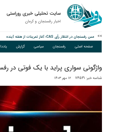
سایت تحلیلی خبری روراستی
اخبار رفسنجان و كرمان
مس رفسنجان در انتظار رأی CAS؛ آغاز تمرینات از هفته آینده
پیام رئیس کل دادگستری استان کرمان به مناسبت ۱۷ مردادماه سالروز شهادت شهید صارمی و روز خبرنگار
صفحه اصلی
رفسنجان
سیاسی
گزارش
یادد
نانوایی های نوق زیر ذره بین معاون توسعه
واژگونی سواری پراید با یک فوتی در رف
شناسه خبر: 74531
۱۲ مهر ۱۴۰۳