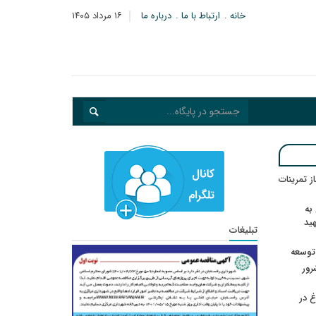
خانه
ارتباط با ما
درباره ما
۱۶ مرداد ۱۴۰۵
در انتظار رأی CAS؛ آغاز تمرینات
به
هید
تبلیغات
 توسعه
: ۲۱ مزدور موساد و ۴ شرور
 در