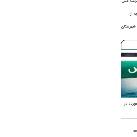
 شرکت مس
ه از
 شهرستان
ورده در
ه
حه