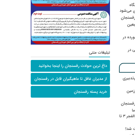
گاه
ی می‌شود
رفسنجان
ربعین
رده در
 در
تبلیغات متنی
داغ ترین حوادث رفسنجان را اینجا بخوانید
‌تدبیری
از مدیران غافل تا ماهیگیران قابل در رفسنجان
زمین
خرید پسته رفسنجان
رفسنجان
ا
ننشسته»/ روایت محمد جعفرپور از والفجر ۳ تا
ت شد!