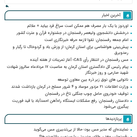
آخرین اخبار
اوردوز با یک بار مصرف هم ممکن است سراغ فرد بیاید + علائم
درخشش دانشجوی ولیعصر رفسنجان در جشنواره قرآن و عترت کشور
امام جمعه رفسنجان: تقوا لازمه حرفه خبرنگاری است
پیش‌بینی هواشناسی برای استان کرمان؛ از وزش باد و گردوخاک تا رگبار و
رعدوبرق
مس رفسنجان در انتظار رأی CAS؛ آغاز تمرینات از هفته آینده
پیام رئیس کل دادگستری استان کرمان به مناسبت ۱۷ مردادماه سالروز شهادت
شهید صارمی و روز خبرنگار
نانوایی های نوق زیر ذره بین معاون توسعه
وزارت اطلاعات: ۲۱ مزدور موساد و ۴ شرور مسلح در کرمان بازداشت شدند
توقیف خودروی حامل چوب جنگلی تاغ در رفسنجان
دادستان رفسنجان: رفع مشکلات ایستگاه راه‌آهن احمدآباد با قید فوریت
پیگیری می‌شود
پربازدیدها
نماینده‌ای که مدیر مس بود؛ حالا از بی‌تدبیری مس می‌گوید
رفسنجان، معدن طلای مدیریتی یا سرزمین بلاتصدی‌ها؟